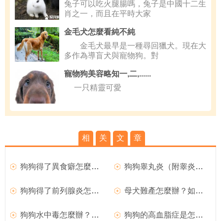
兔子可以吃火腿腸嗎，兔子是中國十二生
肖之一，而且在平時大家
金毛犬怎麼看純不純
金毛犬最早是一種尋回獵犬。現在大
多作為導盲犬與寵物狗。對
寵物狗美容略知一,二,......
一只精靈可愛
相
关
文
章
狗狗得了異食癖怎麼辦？
狗狗睾丸炎（附睾炎）的臨床症狀
狗狗得了前列腺炎怎麼辦？
母犬難產怎麼辦？如何處理難產的狗狗？
狗狗水中毒怎麼辦？如何治療？
狗狗的高血脂症是怎麼回事？