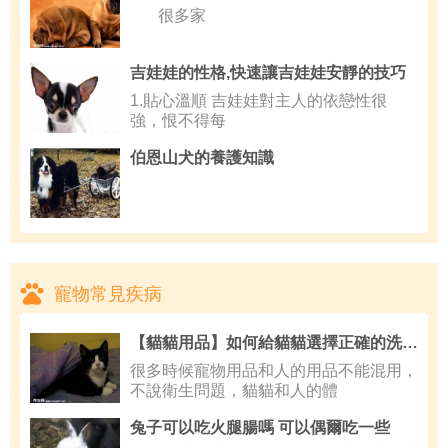
很多家
吉娃娃的性格,快速讓吉娃娃安靜的技巧
1.貼心溫順 吉娃娃對主人的依戀性很
強，恨不得每
伯恩山犬的養護知識
寵物常見疾病
【貓貓用品】如何給貓貓選擇正確的洗毛劑？
很多時候寵物用品和人的用品不能混用，
不說衛生問題，貓貓和人的體
兔子可以吃火腿腸嗎 可以偶爾吃一些