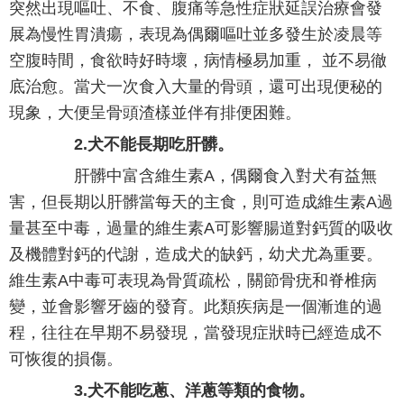
突然出現嘔吐、不食、腹痛等急性症狀延誤治療會發
展為慢性胃潰瘍，表現為偶爾嘔吐並多發生於凌晨等
空腹時間，食欲時好時壞，病情極易加重， 並不易徹
底治愈。當犬一次食入大量的骨頭，還可出現便秘的
現象，大便呈骨頭渣樣並伴有排便困難。
2.犬不能長期吃肝髒。
肝髒中富含維生素A，偶爾食入對犬有益無
害，但長期以肝髒當每天的主食，則可造成維生素A過
量甚至中毒，過量的維生素A可影響腸道對鈣質的吸收
及機體對鈣的代謝，造成犬的缺鈣，幼犬尤為重要。
維生素A中毒可表現為骨質疏松，關節骨疣和脊椎病
變，並會影響牙齒的發育。此類疾病是一個漸進的過
程，往往在早期不易發現，當發現症狀時已經造成不
可恢復的損傷。
3.犬不能吃蔥、洋蔥等類的食物。