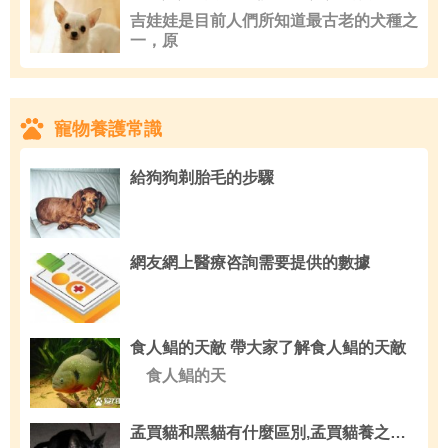
吉娃娃是目前人們所知道最古老的犬種之
一，原
寵物養護常識
給狗狗剃胎毛的步驟
網友網上醫療咨詢需要提供的數據
食人鲳的天敵 帶大家了解食人鲳的天敵
食人鲳的天
孟買貓和黑貓有什麼區別,孟買貓養之前要准備什麼