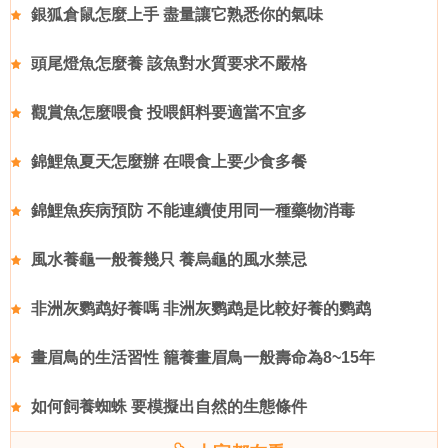
銀狐倉鼠怎麼上手 盡量讓它熟悉你的氣味
頭尾燈魚怎麼養 該魚對水質要求不嚴格
觀賞魚怎麼喂食 投喂餌料要適當不宜多
錦鯉魚夏天怎麼辦 在喂食上要少食多餐
錦鯉魚疾病預防 不能連續使用同一種藥物消毒
風水養龜一般養幾只 養烏龜的風水禁忌
非洲灰鹦鹉好養嗎 非洲灰鹦鹉是比較好養的鹦鹉
畫眉鳥的生活習性 籠養畫眉鳥一般壽命為8~15年
如何飼養蜘蛛 要模擬出自然的生態條件