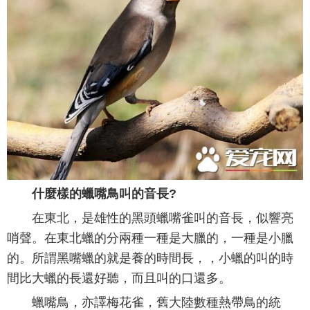
什麼樣的蠟嘴鳥叫的音長?
在東北，是雄性的黑頭蠟嘴雀叫的音長，似響亮
哨聲。在東北蠟的分兩種一種是大臘的，一種是小臘
的。所謂黑嘴蠟的就是養的時間長，，小蠟的叫的時
間比大蠟的長還好聽，而且叫的口還多。
蠟嘴鳥，亦譯梅花雀，舊大陸數種熱帶鳥的統