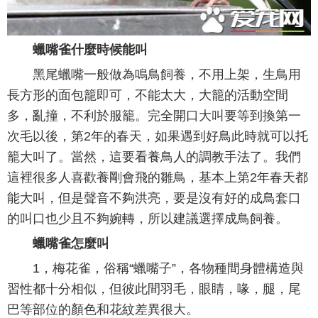
蠟嘴雀什麼時候能叫
黑尾蠟嘴一般做為鳴鳥飼養，不用上架，生鳥用
長方形的面包籠即可，不能太大，大籠的活動空間
多，亂撞，不利於服籠。完全開口大叫要等到換第一
次毛以後，第2年的春天，如果遇到好鳥此時就可以托
籠大叫了。當然，這要看養鳥人的調教手法了。我們
這裡很多人喜歡養剛會飛的雛鳥，基本上第2年春天都
能大叫，但是聲音不夠洪亮，要是沒有好的成鳥套口
的叫口也少且不夠婉轉，所以建議選擇成鳥飼養。
蠟嘴雀怎麼叫
1，梅花雀，俗稱“蠟嘴子”，各物種間身體構造與
習性都十分相似，但彼此間羽毛，眼睛，喙，腿，尾
巴等部位的顏色和花紋差異很大。