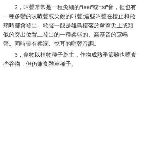
2，叫聲常常是一種尖細的“teei”或“tsi”音，但也有
一種多變的吱喳聲或尖銳的叫聲;這些叫聲在棲止和飛
翔時都會發出。歌聲一般是雄鳥棲落於蘆葦尖上或類
似的突出位置上發出的一種柔弱的、高基音的莺鳴
聲。同時帶有柔潤、悅耳的哨聲音調。
3，食物以植物種子為主，作物成熟季節雖也啄食
些谷物，但仍兼食雜草種子。