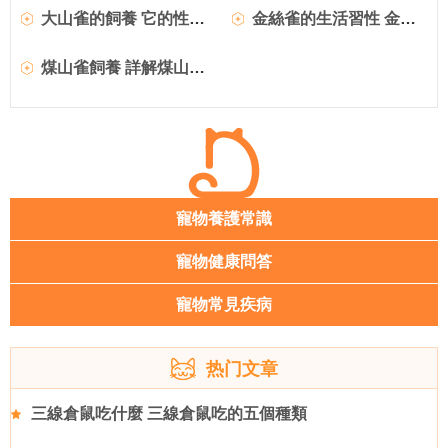
大山雀的飼養 它的性情比較急噪但容易馴養
金絲雀的生活習性 金絲雀的主食是植物
煤山雀飼養 詳解煤山雀的護理要點
寵物養護常識
寵物健康問答
寵物常見疾病
热门文章
三線倉鼠吃什麼 三線倉鼠吃的五個種類