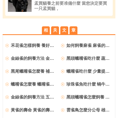
孟買貓養之前要准備什麼 當您決定要買
一只孟買貓，
相
关
文
章
禾花雀怎樣飼養 養好禾花雀的注意事項
如何飼養麻雀 麻雀的鑒賞飼養與挑選
金絲雀的飼養方法 金絲雀日常的飼養管理
黑頭蠟嘴雀吃什麼 蔬果也要適當喂食
黑尾蠟嘴雀怎麼養 補充含鈣物質多的飼料
蠟嘴雀吃什麼 少量提供青菜和蘋果
蠟嘴雀怎麼養 蠟嘴雀的野性較大
珍珠雀魚吃什麼 蝸牛是珍珠雀的食物之一
金絲雀的飼養方法 五種不同金絲雀的飼養方法
黑頭蠟嘴雀怎麼飼養 黑頭蠟嘴雀飼養注意地方
黃雀的壽命 黃雀的壽命是比較短的在5-11年
雲雀鳥怎麼分公母 雄雲雀的叫聲非常響亮