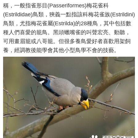
稱，一般指雀形目(Passeriformes)梅花雀科
(Estrildidae)鳥類，狹義一點指該科梅花雀族(Estrildini)
鳥類，尤指梅花雀屬(Estrilda)的28種鳥，其中包括數
種人們喜愛的籠鳥。黑頭蠟嘴雀的叫聲宏亮、動聽，
可用畫眉籠或八哥籠。但很多養鳥愛好者喜歡用架飼
養，經調教後能學會其他小型鳥學不會的技藝。