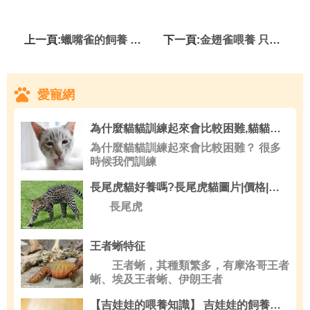
上一頁:
蠟嘴雀的飼養 蠟嘴雀冬天飼養的方法
下一頁:
金翅雀喂養 只要食水充足籠子衛生搞好就行
愛寵網
為什麼貓貓訓練起來會比較困難,貓貓隨便大小便怎麼辦
為什麼貓貓訓練起來會比較困難？ 很多
時候我們訓練
長尾虎貓好養嗎?長尾虎貓圖片|價格|介紹
長尾虎
王者蜥特征
王者蜥，其種類繁多，有摩洛哥王者
蜥、埃及王者蜥、伊朗王者
【吉娃娃的喂養知識】 吉娃娃的飼養技藝與禁口食物有哪些？