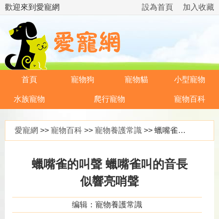
歡迎來到愛寵網
設為首頁
加入收藏
首頁
寵物狗
寵物貓
小型寵物
水族寵物
爬行寵物
寵物百科
愛寵網
>>
寵物百科
>>
寵物養護常識
>> 蠟嘴雀的叫聲 蠟嘴雀叫的音長似響亮哨聲
蠟嘴雀的叫聲 蠟嘴雀叫的音長
似響亮哨聲
编辑：寵物養護常識