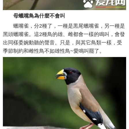
母蠟嘴鳥為什麼不會叫
蠟嘴雀，分2種了，一種是黒尾蠟嘴雀，另一種是
黑頭蠟嘴雀。這2種鳥的雄、雌都會一樣的鳴叫，會發
出同樣委婉動聽的聲音。只是，與其它鳥類一樣，受
季節制約和雌性鳥不如雄性鳥~愛鳴叫罷了。