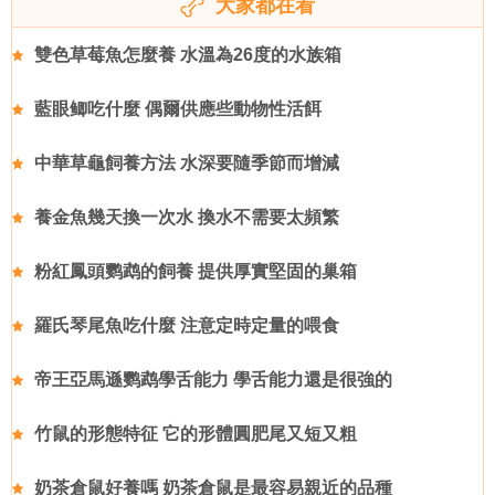
大家都在看
雙色草莓魚怎麼養 水溫為26度的水族箱
藍眼鲫吃什麼 偶爾供應些動物性活餌
中華草龜飼養方法 水深要隨季節而增減
養金魚幾天換一次水 換水不需要太頻繁
粉紅鳳頭鹦鹉的飼養 提供厚實堅固的巢箱
羅氏琴尾魚吃什麼 注意定時定量的喂食
帝王亞馬遜鹦鹉學舌能力 學舌能力還是很強的
竹鼠的形態特征 它的形體圓肥尾又短又粗
奶茶倉鼠好養嗎 奶茶倉鼠是最容易親近的品種