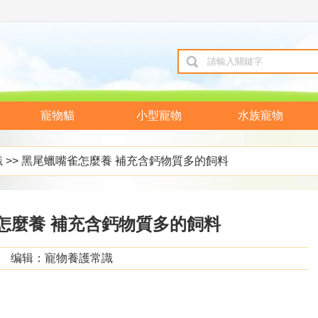
寵物貓
小型寵物
水族寵物
識
>> 黑尾蠟嘴雀怎麼養 補充含鈣物質多的飼料
怎麼養 補充含鈣物質多的飼料
编辑：寵物養護常識