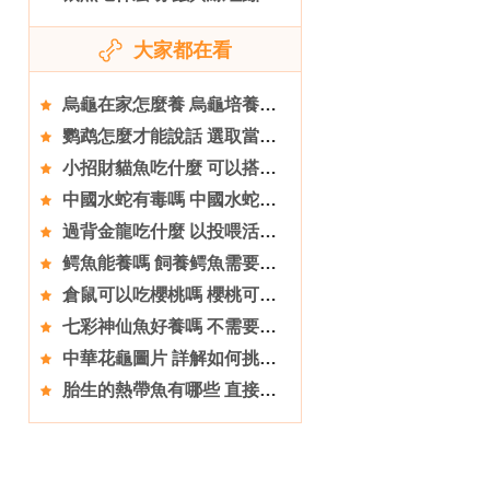
大家都在看
烏龜在家怎麼養 烏龜培養需要准備的東西
鹦鹉怎麼才能說話 選取當年羽毛已長齊的幼鳥
小招財貓魚吃什麼 可以搭配活餌喂食
中國水蛇有毒嗎 中國水蛇是有毒的蛇類
過背金龍吃什麼 以投喂活動的小魚最佳
鳄魚能養嗎 飼養鳄魚需要辦理一些養殖許可證
倉鼠可以吃櫻桃嗎 櫻桃可以吃但不要給太多
七彩神仙魚好養嗎 不需要特殊的光照設備
中華花龜圖片 詳解如何挑選中華花龜
胎生的熱帶魚有哪些 直接生小魚的熱帶魚