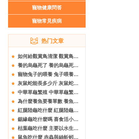
寵物健康問答
寵物常見疾病
热门文章
如何給觀賞鳥清潔 觀賞鳥是很愛清潔的動物
養的烏龜死了 養的烏龜死亡率高的原因
寵物兔子的喂養 兔子喂養需要注意的事項
灰鼠蛇能長多少斤 灰鼠蛇一般在2到4斤
中華草龜繁殖 中華草龜繁殖如何擇龜
為什麼養魚要養單數 養魚必須要注意五大原則
紅腿陸龜吃什麼 紅腿陸龜主食為草食
鋸緣龜吃什麼嗎 喜食活小昆蟲
枯葉龜吃什麼 主要以水生無脊椎動物為食
鼠魚吃什麼 赤蟲與絲蚯蚓是它們的最愛