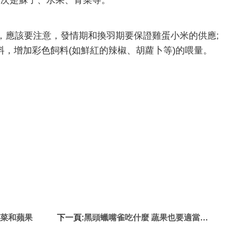
再次是蘇子、水果、青菜等。
應該要注意，發情期和換羽期要保證雞蛋小米的供應;
，增加彩色飼料(如鮮紅的辣椒、胡蘿卜等)的喂量。
青菜和蘋果
下一頁:
黑頭蠟嘴雀吃什麼 蔬果也要適當喂食