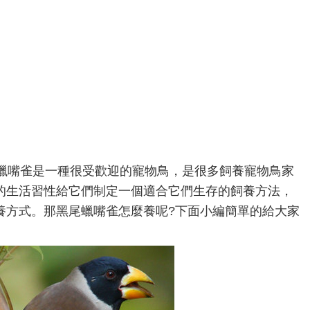
蠟嘴雀是一種很受歡迎的寵物鳥，是很多飼養寵物鳥家
的生活習性給它們制定一個適合它們生存的飼養方法，
養方式。那黑尾蠟嘴雀怎麼養呢?下面小編簡單的給大家