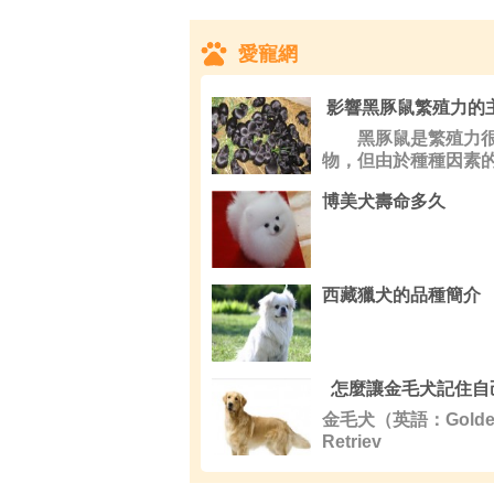
愛寵網
影響黑豚鼠繁殖力的
黑豚鼠是繁殖力很
物，但由於種種因素
往往其繁
博美犬壽命多久
西藏獵犬的品種簡介
金毛犬（英語：Golde
Retriev