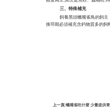
雞蛋為主;其次是魚粉、蠶蛹粉;
三、特殊補充
飼養黑頭蠟嘴雀鳥的飼主，
換羽期必須補充含鈣物質多的飼料
上一頁:
蠟嘴雀吃什麼 少量提供