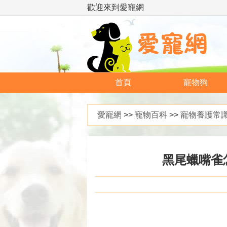
歡迎來到愛寵網
首頁
寵物狗
愛寵網
>>
寵物百科
>>
寵物養護常
黑尾蠟嘴雀