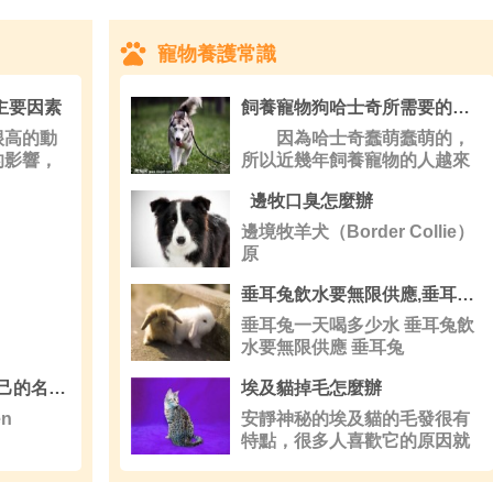
寵物養護常識
主要因素
飼養寵物狗哈士奇所需要的條件有哪些？
高的動
因為哈士奇蠢萌蠢萌的，
的影響，
所以近幾年飼養寵物的人越來
越多的選
邊牧口臭怎麼辦
邊境牧羊犬（Border Collie）
原
垂耳兔飲水要無限供應,垂耳兔怎麼養
垂耳兔一天喝多少水 垂耳兔飲
水要無限供應 垂耳兔
怎麼讓金毛犬記住自己的名字呢
埃及貓掉毛怎麼辦
n
安靜神秘的埃及貓的毛發很有
特點，很多人喜歡它的原因就
是被它的被