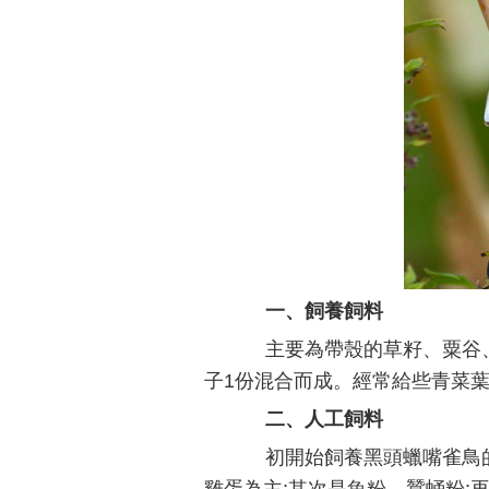
一、飼養飼料
主要為帶殼的草籽、粟谷、
子1份混合而成。經常給些青菜
二、人工飼料
初開始飼養黑頭蠟嘴雀鳥的