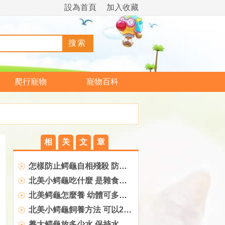
設為首頁
加入收藏
爬行寵物
寵物百科
相
关
文
章
怎樣防止鳄龜自相殘殺 防止鳄龜自相殘殺方法
北美小鳄龜吃什麼 是雜食偏肉的動物
北美鳄龜怎麼養 幼體可多樣化喂食
北美小鳄龜飼養方法 可以2天一喂
養大鳄龜放多少水 保持水溫環境的穩定