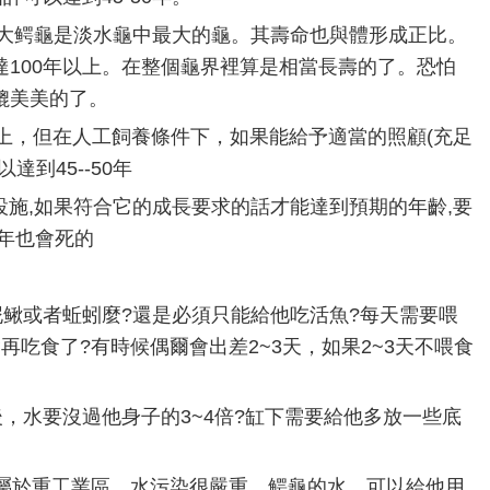
道大鳄龜是淡水龜中最大的龜。其壽命也與體形成正比。
100年以上。在整個龜界裡算是相當長壽的了。恐怕
媲美美的了。
年以上，但在人工飼養條件下，如果能給予適當的照顧(充足
到45--50年
施,如果符合它的成長要求的話才能達到預期的年齡,要
年也會死的
鳅或者蚯蚓麼?還是必須只能給他吃活魚?每天需要喂
再吃食了?有時候偶爾會出差2~3天，如果2~3天不喂食
，水要沒過他身子的3~4倍?缸下需要給他多放一些底
於重工業區，水污染很嚴重，鳄龜的水，可以給他用