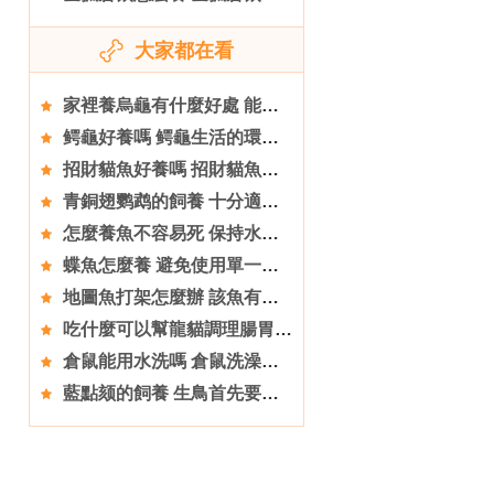
大家都在看
家裡養烏龜有什麼好處 能給提高生活品味
鳄龜好養嗎 鳄龜生活的環境和溫度要求
招財貓魚好養嗎 招財貓魚適應能力極強
青銅翅鹦鹉的飼養 十分適合家庭飼養
怎麼養魚不容易死 保持水質清純至關重要
蝶魚怎麼養 避免使用單一飼料
地圖魚打架怎麼辦 該魚有很強的占有力
吃什麼可以幫龍貓調理腸胃 吃蘋果干有助消化
倉鼠能用水洗嗎 倉鼠洗澡有專用的浴沙
藍點颏的飼養 生鳥首先要在板籠中馴養