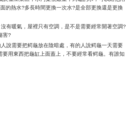
面的熱水?多長時間更換一次水?是全部更換還是更換
沒有暖氣，屋裡只有空調，是不是需要經常開著空調?
傷害?
人說需要把鳄龜放在陰暗處，有的人說鳄龜一天需要
需要用東西把龜缸上面蓋上，不要經常看鳄龜。有誰知