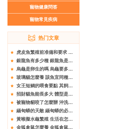
寵物健康問答
寵物常見疾病
热门文章
虎皮魚繁殖前准備和要求 繁殖適宜水溫為25℃
銀龍魚有多少種 銀龍魚是龍魚的一個品種
烏龜是卵生的嗎 烏龜要多久才能夠繁殖
玻璃貓怎麼養 該魚宜同種群養
女王短鲷的喂食要點 其飼養難度並不大
招財貓魚能長多大 體型是比較大的
被寵物貂咬了怎麼辦 沖洗傷口後上消炎藥或酒精
緬甸蟒的天敵 緬甸蟒的必然天敵是沒有的
黃喉擬水龜繁殖 生活在怎樣的環境當中
金狐倉鼠怎麼養 金狐倉鼠最適宜溫度20到28度