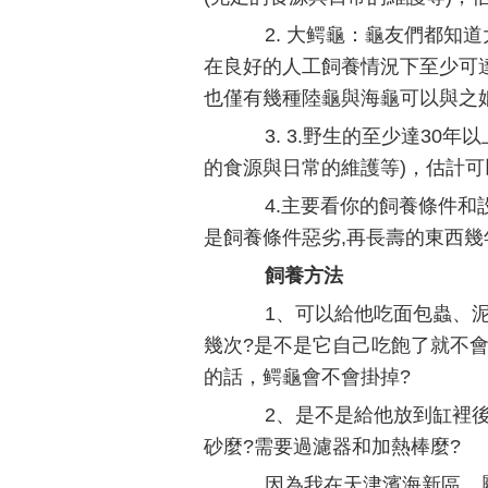
2. 大鳄龜：龜友們都知
在良好的人工飼養情況下至少可達
也僅有幾種陸龜與海龜可以與之
3. 3.野生的至少達30
的食源與日常的維護等)，估計可以達
4.主要看你的飼養條件和設
是飼養條件惡劣,再長壽的東西幾
飼養方法
1、可以給他吃面包蟲、泥
幾次?是不是它自己吃飽了就不會
的話，鳄龜會不會掛掉?
2、是不是給他放到缸裡後
砂麼?需要過濾器和加熱棒麼?
因為我在天津濱海新區，屬