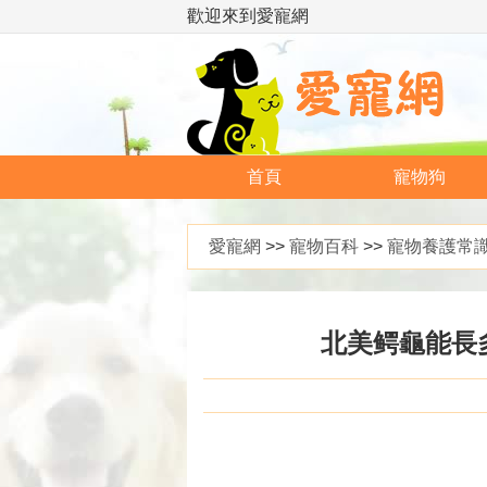
歡迎來到愛寵網
首頁
寵物狗
愛寵網
>>
寵物百科
>>
寵物養護常
北美鳄龜能長