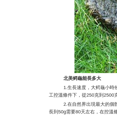
北美鳄龜能長多大
1.生長速度，大鳄龜小時
工控溫條件下，從250克到250
2.在自然界出現最大的個體
長到50g需要80天左右，在控溫