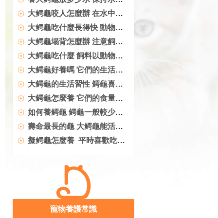
大鳄龜咬人怎麼辦 在水中性格較溫和
大鳄龜吃什麼長得快 動物內髒要少喂
大鳄龜塌背怎麼辦 注意飼養的水位
大鳄龜吃什麼 飼料以動物飼料為主
大鳄龜好養嗎 它們的生活環境要夠寬敞
大鳄龜的生活習性 鳄龜喜食活體動物
大鳄龜怎麼養 它們的食量是非常大的
如何養鳄龜 鳄龜一般較少患病
壽命最長的龜 大鳄龜能活到80歲左右
擬鳄龜怎麼養 平時喜歡吃一些小魚小蝦
寵物養護常識