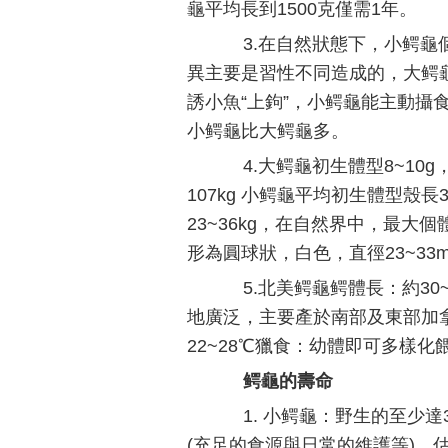
龜平均長到1500克僅需1年。
3.在自然狀態下，小鳄龜
異主要是習性不同造成的，大鳄龜
誘小魚“上鉤”，小鳄龜能主動攝
小鳄龜比大鳄龜多。
4.大鳄龜初生體型8~10g，
107kg 小鳄龜平均初生體型殼長3
23~36kg，在自然界中，最大
形為圓球狀，白色，直徑23~33m
5.北美鳄龜鳄體長：約30~
地廣泛，主要產於南部及東部加
22~28℃獵食：幼體即可多樣
鳄龜的壽命
1. 小鳄龜：野生的至少達
(充足的食源與日常的維護等)，估