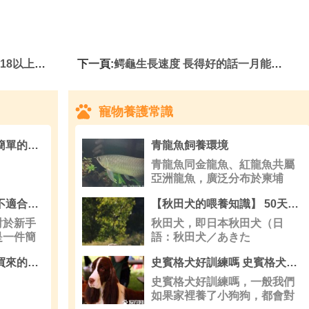
便可以吃食
下一頁:
鳄龜生長速度 長得好的話一月能張1厘米
寵物養護常識
狗身上有跳蚤的症狀 簡單的治療方法
青龍魚飼養環境
青龍魚同金龍魚、紅龍魚共屬
亞洲龍魚，廣泛分布於柬埔
翠青蛇好養嗎 翠青蛇不適合新手朋友飼養
【秋田犬的喂養知識】 50天秋田犬吃多少狗糧
對於新手
秋田犬，即日本秋田犬（日
是一件簡
語：秋田犬／あきた
黑蘭壽吃什麼 不要喂買來的劣質金魚飼料
史賓格犬好訓練嗎 史賓格犬智商高容易訓練
史賓格犬好訓練嗎，一般我們
如果家裡養了小狗狗，都會對