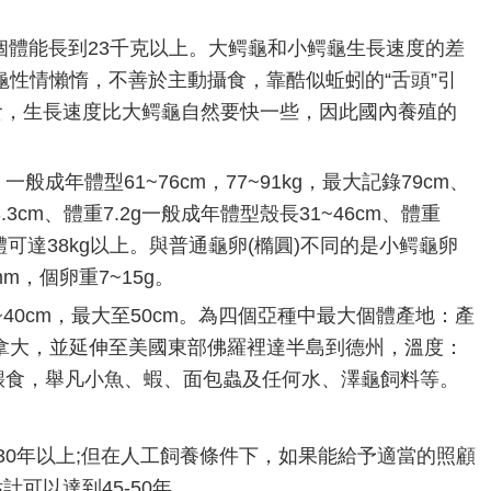
個體能長到23千克以上。大鳄龜和小鳄龜生長速度的差
性情懶惰，不善於主動攝食，靠酷似蚯蚓的“舌頭”引
食，生長速度比大鳄龜自然要快一些，因此國內養殖的
一般成年體型61~76cm，77~91kg，最大記錄79cm、
.3cm、體重7.2g一般成年體型殼長31~46cm、體重
個體可達38kg以上。與普通龜卵(橢圓)不同的是小鳄龜卵
m，個卵重7~15g。
40cm，最大至50cm。為四個亞種中最大個體產地：產
拿大，並延伸至美國東部佛羅裡達半島到德州，溫度：
化餵食，舉凡小魚、蝦、面包蟲及任何水、澤龜飼料等。
30年以上;但在人工飼養條件下，如果能給予適當的照顧
計可以達到45-50年。