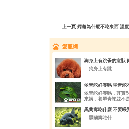
上一頁:
鳄龜為什麼不吃東西 溫度18以上
愛寵網
狗身上有跳
翠青蛇好養嗎，其實
來講，養翠青蛇並不
單的事
黑蘭壽吃什