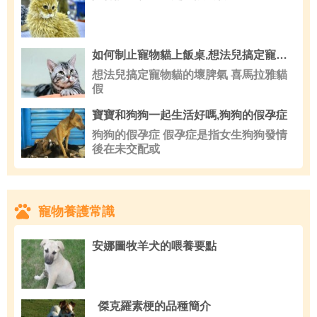
如何制止寵物貓上飯桌,想法兒搞定寵物貓的壞脾氣
想法兒搞定寵物貓的壞脾氣 喜馬拉雅貓
假
寶寶和狗狗一起生活好嗎,狗狗的假孕症
狗狗的假孕症 假孕症是指女生狗狗發情
後在未交配或
寵物養護常識
安娜圖牧羊犬的喂養要點
傑克羅素梗的品種簡介