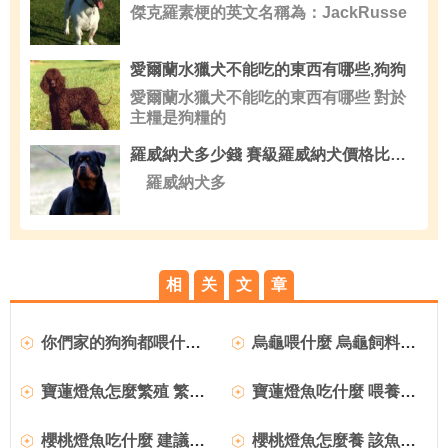
傑克羅素梗的英文名稱為：JackRusse
愛爾蘭水獵犬不能吃的東西有哪些,狗狗
愛爾蘭水獵犬不能吃的東西有哪些 對於
主糧是狗糧的
羅威納犬多少錢 賽級羅威納犬價格比較高
羅威納犬多
相
关
文
章
你們家的狗狗都喂什麼狗糧？
烏龜喂什麼 烏龜飼料投喂需要注意的事項
寶蓮燈魚怎麼繁殖 繁殖水要求pH5.6～6.8
寶蓮燈魚吃什麼 喂養時需要合理搭配
櫻桃燈魚吃什麼 建議喂食沉浮性飼料
櫻桃燈魚怎麼養 該魚飼養難度不大