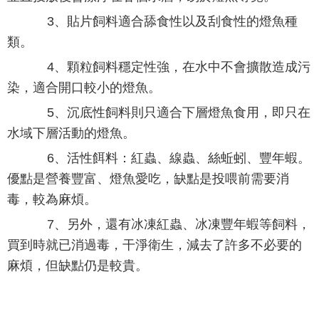
3、貼片飼料適合舔食性以及刮食性的燈魚種
類。
4、顆粒飼料穩定性強，在水中不會擴散造成污
染，適合開口較小的燈魚。
5、沉底性飼料則只適合下層燈魚食用，即只在
水域下層活動的燈魚。
6、活性餌料：紅蟲、線蟲、絲蚯蚓、豐年蝦。
優點是營養豐富、燈魚愛吃，缺點是投喂前需要消
毒，較為麻煩。
7、另外，還有冰凍紅蟲、冰凍豐年蝦等飼料，
買到時就已消過毒，干淨衛生，減去了許多不必要的
麻煩，但缺點仍是較貴。