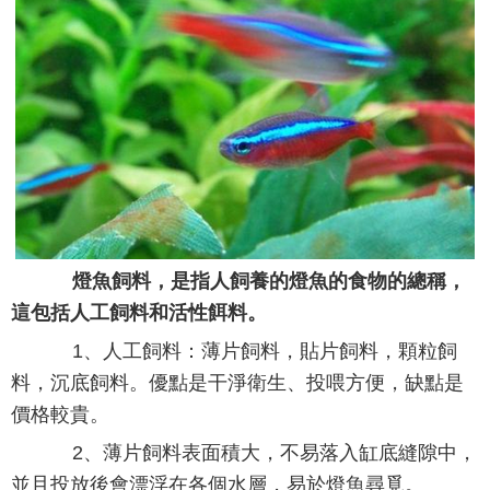
燈魚飼料，是指人飼養的燈魚的食物的總稱，
這包括人工飼料和活性餌料。
1、人工飼料：薄片飼料，貼片飼料，顆粒飼
料，沉底飼料。優點是干淨衛生、投喂方便，缺點是
價格較貴。
2、薄片飼料表面積大，不易落入缸底縫隙中，
並且投放後會漂浮在各個水層，易於燈魚尋覓。