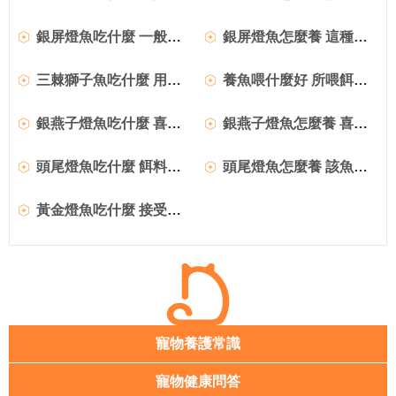
銀屏燈魚吃什麼 一般動物性餌料均可
銀屏燈魚怎麼養 這種魚比較容易飼養
三棘獅子魚吃什麼 用小活魚喂更好
養魚喂什麼好 所喂餌料保證新鮮
銀燕子燈魚吃什麼 喜吃浮在水面的活餌
銀燕子燈魚怎麼養 喜偏酸性的軟水
頭尾燈魚吃什麼 餌料的投喂以八分飽為宜
頭尾燈魚怎麼養 該魚對水質要求不嚴格
黃金燈魚吃什麼 接受各種蟲餌及人工飼料
寵物養護常識
寵物健康問答