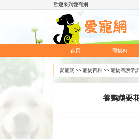
歡迎來到愛寵網
首頁
寵物狗
愛寵網
>>
寵物百科
>>
寵物養護常
養鹦鹉要花