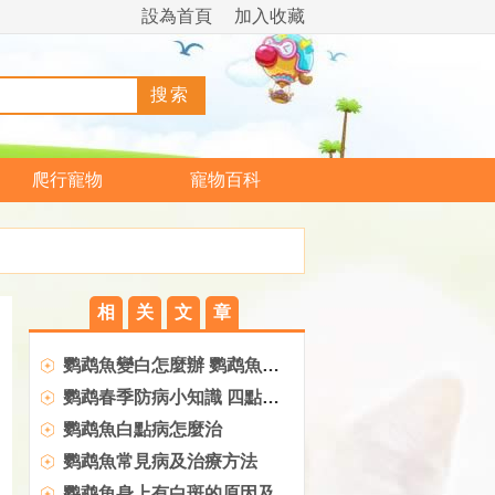
設為首頁
加入收藏
爬行寵物
寵物百科
相
关
文
章
鹦鹉魚變白怎麼辦 鹦鹉魚變色四點因素
鹦鹉春季防病小知識 四點基本常識
鹦鹉魚白點病怎麼治
鹦鹉魚常見病及治療方法
鹦鹉魚身上有白斑的原因及解決辦法