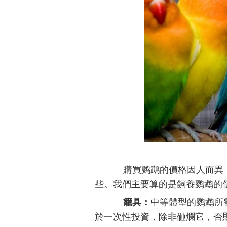
購買鹦鹉的價格因人而異，
些。我們主要算的是飼養鹦鹉的
籠具：
中等體型的鹦鹉所需
於一次性投資，除非砸爛它，否