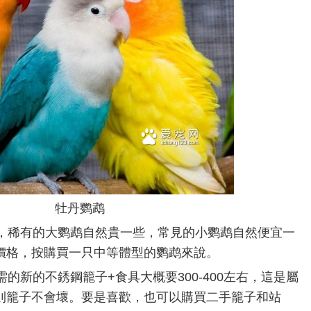
牡丹鹦鹉
稀有的大鹦鹉自然貴一些，常見的小鹦鹉自然便宜一
價格，按購買一只中等體型的鹦鹉來說。
的新的不銹鋼籠子+食具大概要300-400左右，這是屬
則籠子不會壞。要是喜歡，也可以購買二手籠子和站