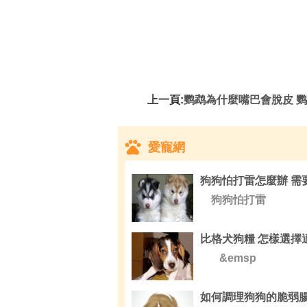
上一頁:
鹦鹉為什麼嘴巴會脫皮 鹦鹉嘴巴
愛寵網
狗狗怕打雷
&emsp