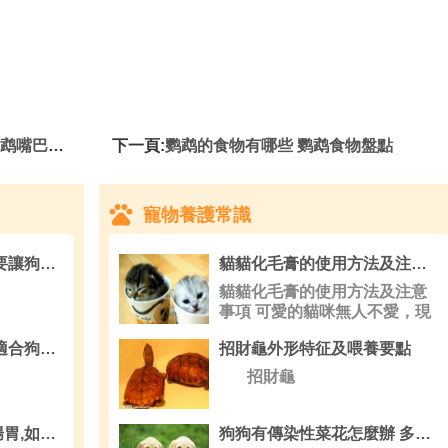
脫皮怎麼辦
下一頁:
鹦鹉的食物有哪些 鹦鹉食物盤點
寵物養護常識
狗狗怕打雷怎麼辦 需要讓狗狗勇敢一些
貓貓化毛膏的使用方法及注意事項,如何幫助貓咪化毛
貓貓化毛膏的使用方法及注意
事項 可愛的貓咪無人不愛，現
在貓奴們
比格犬狗糧 怎樣選擇適合狗狗的狗糧
招財龜外形特征及喂養要點
招財龜
如何調理狗狗的脆弱腸胃,如何接近哺乳期的狗狗
狗狗有傳染性菜花怎麼辦 多注意狗狗的自由活動