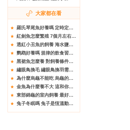
大家都在看
羅氏琴尾魚好養嗎 定時定量十分的重要
紅劍魚怎麼繁殖 7個月左右就可進行繁殖
透紅小丑魚的飼養 海水鹽度在1.020到1.025之間
鹦鹉好養嗎 規律的飲食習慣更有利於成長
黑裙魚怎麼養 對飼養條件要求不高
繡眼鳥換毛 繡眼鳥換羽需要注意的事項
為什麼烏龜不能吃 烏龜的營養價值是很高的
金魚為什麼養不大 這和你的飼養方式有關
東部錦龜的室內飼養 最好是每2天換一次新水
兔子冬眠嗎 兔子是恆溫動物是不需要冬眠的