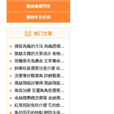
寵物健康問答
寵物常見疾病
热门文章
捕捉烏龜的方法 烏龜誘捕法的主要方法
龍貓主糧的主要成分 食物要以高纖維質為主
荷蘭垂耳兔壽命 正常壽命在10年左右
飼養松鼠需要注意什麼 松鼠飼養的七大注意事項
怎麼養好觀賞鳥 詳解觀賞鳥的喂養管理
黑線飛狐好養嗎 黑線飛狐的飼養並不難
鳥痘治療 百靈鳥鳥痘需要的防治方法
金絲翅鹦鹉怎麼樣 金絲翅鹦鹉飼養注意的地方
紅尾招財魚吃什麼 它的飲食注意事項
鳥的羽毛的特點 輕防水保暖色彩斑斓等特點