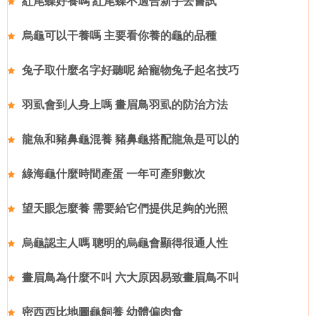
紅尾蝶好養嗎 紅尾蝶不適合新手去嘗試
烏龜可以干養嗎 主要看你養的龜的品種
兔子取什麼名字好聽呢 給寵物兔子起名技巧
羽虱會到人身上嗎 畫眉鳥羽虱的防治方法
龍魚和豬鼻龜混養 豬鼻龜搭配龍魚是可以的
綠海龜什麼時間產蛋 一年可產卵數次
望天眼怎麼養 需要給它們提供足夠的光照
烏龜認主人嗎 聰明的烏龜會顯得很通人性
畫眉鳥為什麼不叫 六大原因易致畫眉鳥不叫
密西西比地圖龜飼養 幼體偏肉食