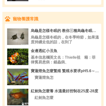
寵物養護常識
烏龜是怎樣冬眠的 教你三種烏龜冬眠的方法
烏龜是怎樣冬眠的，在冬季時節，如果溫
度持續走低的話，在到了
金邊透紅小丑魚
基本信息欄英文名：Thielle祖 籍：菲
律賓易患病：錨蟲病、
寶蓮燈魚怎麼繁殖 繁殖水要求pH5.6～6.8
寶蓮燈魚怎
紅劍魚怎麼養 水溫最好控制在25度-28度
紅劍魚怎麼