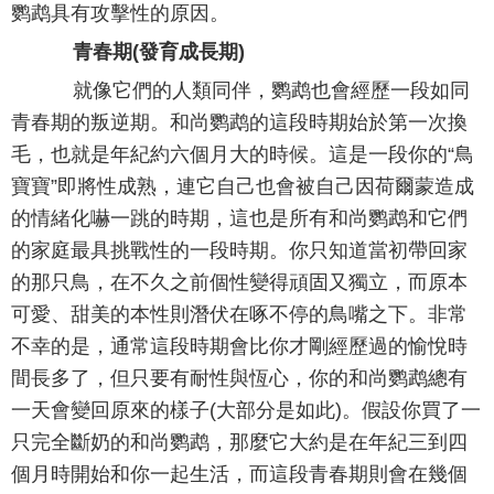
鹦鹉具有攻擊性的原因。
青春期(發育成長期)
就像它們的人類同伴，鹦鹉也會經歷一段如同
青春期的叛逆期。和尚鹦鹉的這段時期始於第一次換
毛，也就是年紀約六個月大的時候。這是一段你的“鳥
寶寶”即將性成熟，連它自己也會被自己因荷爾蒙造成
的情緒化嚇一跳的時期，這也是所有和尚鹦鹉和它們
的家庭最具挑戰性的一段時期。你只知道當初帶回家
的那只鳥，在不久之前個性變得頑固又獨立，而原本
可愛、甜美的本性則潛伏在啄不停的鳥嘴之下。非常
不幸的是，通常這段時期會比你才剛經歷過的愉悅時
間長多了，但只要有耐性與恆心，你的和尚鹦鹉總有
一天會變回原來的樣子(大部分是如此)。假設你買了一
只完全斷奶的和尚鹦鹉，那麼它大約是在年紀三到四
個月時開始和你一起生活，而這段青春期則會在幾個