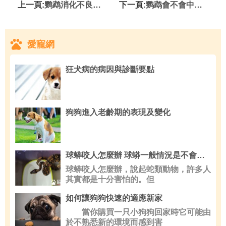
上一頁:
鹦鹉消化不良怎麼辦 鹦鹉消化不良診治方法
下一頁:
鹦鹉會不會中暑 鹦鹉中暑怎麼辦
愛寵網
狂犬病的病因與診斷要點
狗狗進入老齡期的表現及變化
球蟒咬人怎麼辦 球蟒一般情況是不會咬人的
球蟒咬人怎麼辦，說起蛇類動物，許多人
其實都是十分害怕的。但
如何讓狗狗快速的適應新家
當你購買一只小狗狗回家時它可能由
於不熟悉新的環境而感到害