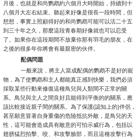
月後，也就是和尚鹦鹉約六個月大時開始，持續到十
八個月大左右結束。聽起來好像是很長一段時間，但
想想，事實上照顧得好的和尚鹦鹉可能可以活二十五
到三十年之久，那麼這段青春期好像就也可以忍受
了。如果你在這段期間不放棄你那有羽毛的朋友，在
之後的很多年你將會有最親密的伙伴。
配偶問題
一般來說，將主人當成配偶的鹦鹉不是好的寵
物，為了使鹦鹉和主人都能真正感到快樂，我們必須
採取某些行動來修復這種鳥兒與人類間不正常的關
系。鳥兒與主人之間良好且能得到平衡的的關系，應
該比較接近親子間的關系。為了保護(認知上的)伴侶，
甚至願意冒著自身重傷的危險抵抗外敵，是鳥兒的天
性，這可能會造成具有敵意的可怕示威行為，包括以
翅膀猛烈拍擊、咬、和攻擊臉部，而且這種攻擊行為