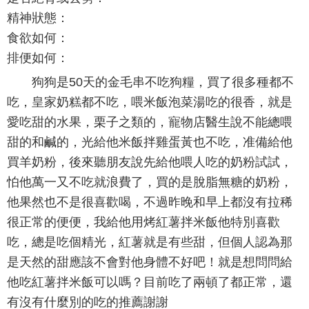
精神狀態：
食欲如何：
排便如何：
狗狗是50天的金毛串不吃狗糧，買了很多種都不
吃，皇家奶糕都不吃，喂米飯泡菜湯吃的很香，就是
愛吃甜的水果，栗子之類的，寵物店醫生說不能總喂
甜的和鹹的，光給他米飯拌雞蛋黃也不吃，准備給他
買羊奶粉，後來聽朋友說先給他喂人吃的奶粉試試，
怕他萬一又不吃就浪費了，買的是脫脂無糖的奶粉，
他果然也不是很喜歡喝，不過昨晚和早上都沒有拉稀
很正常的便便，我給他用烤紅薯拌米飯他特別喜歡
吃，總是吃個精光，紅薯就是有些甜，但個人認為那
是天然的甜應該不會對他身體不好吧！就是想問問給
他吃紅薯拌米飯可以嗎？目前吃了兩頓了都正常，還
有沒有什麼別的吃的推薦謝謝