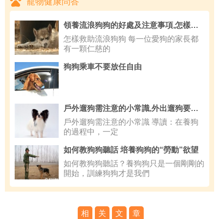
寵物健康問答
領養流浪狗狗的好處及注意事項,怎樣救助流浪狗狗
怎樣救助流浪狗狗 每一位愛狗的家長都
有一顆仁慈的
狗狗乘車不要放任自由
戶外遛狗需注意的小常識,外出遛狗要注意什麼
戶外遛狗需注意的小常識 導讀：在養狗
的過程中，一定
如何教狗狗聽話 培養狗狗的“勞動”欲望
如何教狗狗聽話？養狗狗只是一個剛剛的
開始，訓練狗狗才是我們
相
关
文
章