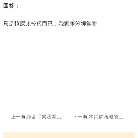
回答：
只是拉屎比較稀而已，我家笨笨經常吃
上一頁:
請高手幫我看看我的狗純嗎！
下一頁:
狗民網商城的狗糧正宗麼？