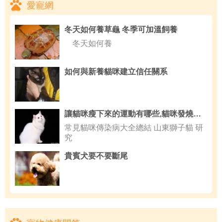
愛寵網
冬天如何養草龜 冬季可加溫飼養
冬天如何養
如何與新養貓咪建立信任關系
讓貓咪瘦下來的運動有哪些,貓咪發燒的症狀
常見貓咪傳染病大全總結 山東獅子貓 研
究
貴賓犬要不要斷尾