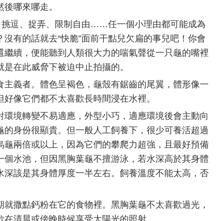
然後哪來哪走。
餓、挑逗、捉弄、限制自由……任一個小理由都可能成為
沒有的話就去“快脆”面前干點兒欠扁的事兒吧！你會
還繼續，便能聽到人類很大力的喘氣聲從一只龜的嘴裡
就是在此威脅下被迫中止拍攝的。
食主義者。體色呈褐色，龜殼有鋸齒的尾翼，體形像一
但好像它們都不太喜歡長時間浸在水裡。
對環境轉變不易適應，外型小巧，適應環境後會主動向
龜的身份很顯貴。但一般人工飼養下，很少可養活超過
烏龜兩倍或以上，因為它們的攀爬力超強，且最好預備
一個水池，但因黑胸葉龜不擅游泳，若水深高於其身體
水深該是其身體厚度一半左右。飼養溫度不能太高，否
期就撒點鈣粉在它的食物裡。黑胸葉龜不太喜歡過光，
歡在清晨或傍晚時候享受太陽光的照射。