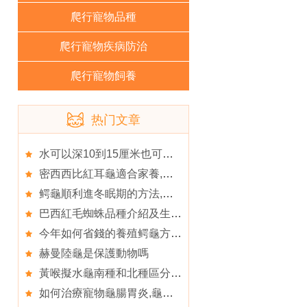
爬行寵物品種
爬行寵物疾病防治
爬行寵物飼養
热门文章
水可以深10到15厘米也可以,可以
密西西比紅耳龜適合家養,新購小龜的飼養方法
鳄龜順利進冬眠期的方法,鳄龜生長速度
巴西紅毛蜘蛛品種介紹及生活習性
今年如何省錢的養殖鳄龜方法,鳄龜的養護知識
赫曼陸龜是保護動物嗎
黃喉擬水龜南種和北種區分技巧
如何治療寵物龜腸胃炎,龜腸胃炎的治療方法