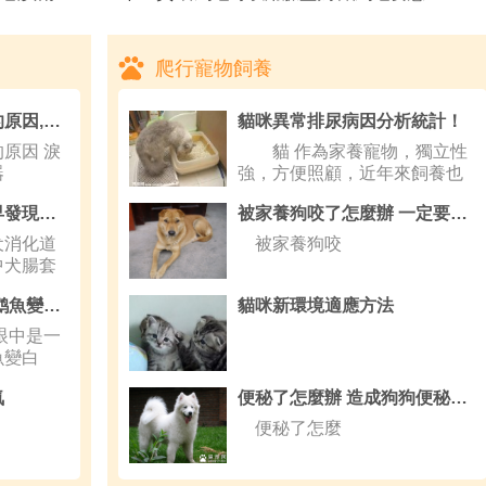
爬行寵物飼養
狗狗淚腺分泌物太多的原因,眼科
貓咪異常排尿病因分析統計！
原因 淚
貓 作為家養寵物，獨立性
器
強，方便照顧，近年來飼養也
越來越
狗狗腸套疊危害大，早發現、早治療是關鍵！
被家養狗咬了怎麼辦 一定要治療預防
消化道
被家養狗咬
中犬腸套
鹦鹉魚變白怎麼辦 鹦鹉魚變白解決辦法推薦
貓咪新環境適應方法
中是一
魚變白
氣
便秘了怎麼辦 造成狗狗便秘的主要原因
便秘了怎麼