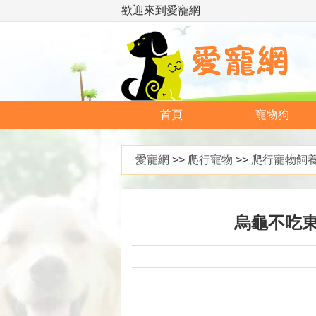
歡迎來到愛寵網
首頁
寵物狗
愛寵網
>>
爬行寵物
>>
爬行寵物飼
烏龜不吃東