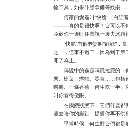
輸工具，如果斗膽拿爾等娛樂…
何家的愛龜叫“快脆”（白
———真的是很快啊！它可以不
亞於你一邊盯住電視一邊去冰箱
“快脆”有個老婆叫“歡歡”
之一，但事不過三，因為到了第
開了為止。
傳說中的龜是喝風拉屁的（
果、樹葉、螞蟻、零食……包括
嚼嚼。一條香蕉，何生吃一半，
叫你看得傻眼。
在饑餓狀態下，它們什麼都
過去咬你的腳趾，提醒你再不供
平常時候，何生對它們都是