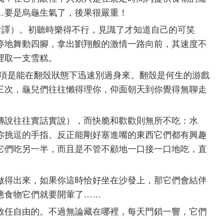
…要是烏龜生氣了，後果很嚴重！
話音譯）。初聽時樂得不行，見識了才知道自己的可笑
停地舞動四腳，拿出劉翔般的激情一路向前，其速度不
裡取一支雪糕。
，長項是能在翻殼狀態下迅速別過身來。翻殼是何生的游戲
三次，龜兒們往往懶得理你，仰面朝天到你覺得無聊走
傳說往往實話實說），而快脆和歡歡則無所不吃：水
你挑逗的手指。反正能剛好塞進嘴的東西它們都有興趣
它們吃另一半，而且是不管不顧地一口接一口地吃，直
做得出來，如果你這時恰好坐在沙發上，那它們會結伴
應食物它們就要開葷了……
放任自由的。不過無論藏在哪裡，每天門鎖一響，它們