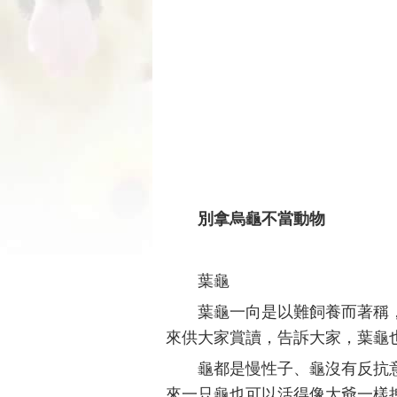
別拿烏龜不當動物
葉龜
葉龜一向是以難飼養而著稱
來供大家賞讀，告訴大家，葉龜
龜都是慢性子、龜沒有反抗
來一只龜也可以活得像大爺一樣