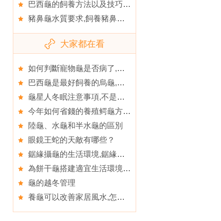
巴西龜的飼養方法以及技巧,巴西龜冬眠要多久
豬鼻龜水質要求,飼養豬鼻龜要注意的問題
大家都在看
如何判斷寵物龜是否病了,烏龜胃口不好如何開胃
巴西龜是最好飼養的烏龜,巴西龜冬眠時如何保暖
龜星人冬眠注意事項,不是所有的龜類都要冬眠
今年如何省錢的養殖鳄龜方法,鳄龜的養護知識
陸龜、水龜和半水龜的區別
眼鏡王蛇的天敵有哪些？
鋸緣攝龜的生活環境,鋸緣攝龜的外形特征
為餅干龜搭建適宜生活環境,餅干龜的生活環境
龜的越冬管理
養龜可以改善家居風水,怎樣養好小烏龜