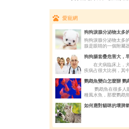
愛寵網
狗狗淚腺分泌物太多的
腺是眼睛的一個附屬
在犬病臨床上，犬
疾病占很大比例，其
疊較為常
鹦鹉魚在很多人眼
種風水魚，那麼鹦鹉
如何應對貓咪的壞脾