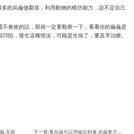
吃得多的烏龜做鄰居，利用動物的模仿能力，說不定自己
還不奏效的話，那就一定要觀察一下，看看你的龜龜是
現凹陷，發生這種情況，可能是生病了，要及早治療。
龜,安南
下一頁:
養烏龜可以用臉盆飼養,烏龜要怎麼養