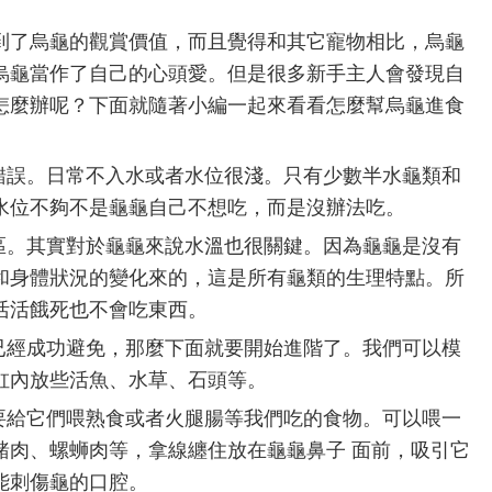
到了烏龜的觀賞價值，而且覺得和其它寵物相比，烏龜
烏龜當作了自己的心頭愛。但是很多新手主人會發現自
怎麼辦呢？下面就隨著小編一起來看看怎麼幫烏龜進食
的錯誤。日常不入水或者水位很淺。只有少數半水龜類和
水位不夠不是龜龜自己不想吃，而是沒辦法吃。
誤區。其實對於龜龜來說水溫也很關鍵。因為龜龜是沒有
和身體狀況的變化來的，這是所有龜類的生理特點。所
活活餓死也不會吃東西。
都已經成功避免，那麼下面就要開始進階了。我們可以模
缸內放些活魚、水草、石頭等。
不要給它們喂熟食或者火腿腸等我們吃的食物。可以喂一
豬肉、螺蛳肉等，拿線纏住放在龜龜鼻子 面前，吸引它
能刺傷龜的口腔。