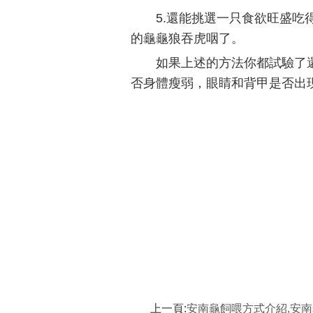
5.還能挑選一只食欲旺盛
的龜龜狼吞虎咽了。
如果上述的方法你都試驗了
否身體瘦弱，眼睛和背甲是否出
上一頁:
安南龜飼喂方式介紹,安南