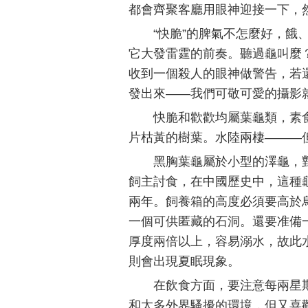
都會齊聚客廳用眼神迎接一下，
“快脆”的脾氣不怎麼好，
它大發雷霆的前奏。聽過龜叫麼？
收到一個殺人的眼神做警告，若
發出來——我們可敬可愛的攝影
快脆和歡歡均屬葉龜類，素
片枯黃的樹葉。水陸兩棲———
黑胸葉龜屬於小型的澤龜，
飼主討食，在中國歷史中，這種
兩年。飼養箱的高度必須要高於
一個可供匿藏的石洞。還要准備
厚度兩倍以上，容易溺水，故此
則會出現夏眠現象。
在飲食方面，要注意每兩星
和太多外界騷擾的環境，但又喜