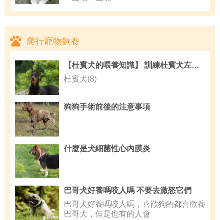
爬行寵物飼養
【杜賓犬的喂養知識】 訓練杜賓犬左側隨行四大步驟
杜賓犬(8)
狗狗手術前後的注意事項
什麼是犬細菌性心內膜炎
巴哥犬好養嗎咬人嗎 不要去激怒它們
巴哥犬好養嗎咬人嗎，喜歡狗的都喜歡養
巴哥犬，但是也有的人會