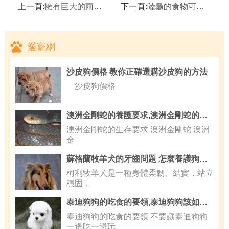
上一頁:
擁有巨大的雨傘形狀的頸部薄膜,飼養傘蜥前的思考
下一頁:
陸龜的食物可以放在冰箱裡保存嗎,陸龜
愛寵網
沙皮狗價格 教你正確選購沙皮狗的方法
沙皮狗價格
澳洲金剛蛇的養護要求,澳洲金剛蛇的攝食要求
澳洲金剛蛇的生存要求 澳洲金剛蛇 澳洲
金
蘇格蘭牧羊犬的牙齒問題 怎麼養護狗狗牙齒
柯利牧羊犬是一種身體柔韌、結實，站立
穩固，
泰迪狗狗的吃食的要領,泰迪狗狗該如何取名才好聽
泰迪狗狗的吃食的要領 不要讓泰迪狗狗
一邊吃一邊玩