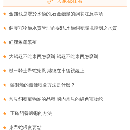
大家都在看
金錢龜是屬於水龜的,石金錢龜的飼養注意事項
飼養寵物龜水質管理的要點,水龜飼養環境控制之水質
紅腿象龜繁殖
大鳄龜不吃東西怎麼辦,鳄龜不吃東西怎麼辦
機車騎士帶蛇兜風 纏繞在車後視鏡上
鬃獅蜥的最佳喂食方法是什麼？
常見飼養寵物蛇的品種,國內常見的綠色寵物蛇
正確飼養蝾螈的方法
束帶蛇喂食要點