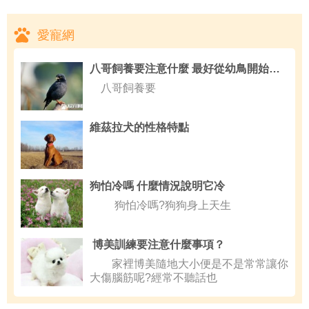
愛寵網
八哥飼養要注意什麼 最好從幼鳥開始飼養
八哥飼養要
維茲拉犬的性格特點
狗怕冷嗎 什麼情況說明它冷
狗怕冷嗎?狗狗身上天生
博美訓練要注意什麼事項？
家裡博美隨地大小便是不是常常讓你
大傷腦筋呢?經常不聽話也