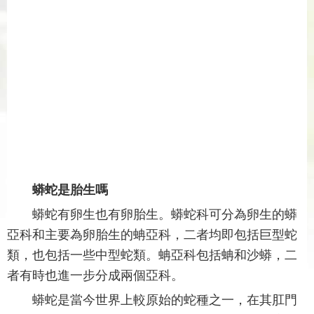
蟒蛇是胎生嗎
蟒蛇有卵生也有卵胎生。蟒蛇科可分為卵生的蟒
亞科和主要為卵胎生的蚺亞科，二者均即包括巨型蛇
類，也包括一些中型蛇類。蚺亞科包括蚺和沙蟒，二
者有時也進一步分成兩個亞科。
蟒蛇是當今世界上較原始的蛇種之一，在其肛門