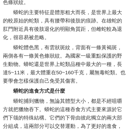
色條狀紋。
蟒蛇的主要特征是體形粗大而長，是世界上最大
的較原始的蛇類，具有腰帶和後肢的痕跡。在雄蛇的
肛門附近具有後肢退化的明顯角質距，但雌蛇較為退
化，很容易被忽略。
蟒蛇體色黑，有雲狀斑紋，背面有一條黃褐斑，
兩側各有一條黃色條狀紋。為國家一級重點保護的野
生動物。蟒蛇還是世界上蛇類品種中最大的一種，長
達5~11米，最大體重在50~160千克，屬無毒蛇類。也
要學會怎樣保護自己免受其傷害。
蟒蛇的進食方式是什麼
蟒蛇捕到獵物，無論其體型大小，都是不經咀嚼
方就把獵物吞下。蟒蛇的這種吞食方式主要來源於它
們下颌的特殊結構。它們的下骨由彼此獨立的兩大部
分組成，這兩部分可以交替運動，為了更好的進食，