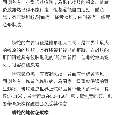
兩側各有一小型爪狀痕跡，為退化後肢的殘余。這種
後肢雖然已經不能行走，但都還能自由活動。體色
黑，有雲狀斑紋,背面有一條黃褐斑，兩側各有一條黃
色條狀紋。
蟒蛇的主要特征是體形粗大而長，是世界上最大
的較原始的蛇類，具有腰帶和後肢的痕跡。在雄蛇的
肛門附近具有後肢退化的明顯角質距，但雌蛇較為退
化，很容易被忽略。
蟒蛇體色黑，有雲狀斑紋，背面有一條黃褐斑，
兩側各有一條黃色條狀紋。為國家一級重點保護的野
生動物。蟒蛇還是世界上蛇類品種中最大的一種，長
達5~11米，最大體重在50~160千克，屬無毒蛇類。也
要學會怎樣保護自己免受其傷害。
蟒蛇的地位怎麼樣