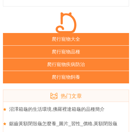
爬行寵物大全
爬行寵物品種
爬行寵物疾病防治
爬行寵物飼養
热门文章
沼澤箱龜的生活環境,佛羅裡達箱龜的品種簡介
鋸齒黃額閉殼龜怎麼養_圖片_習性_價格,黃額閉殼龜