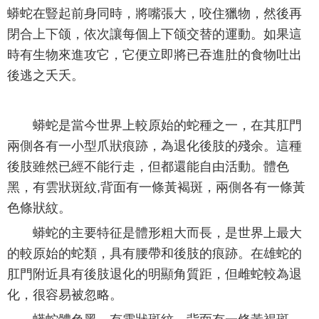
蟒蛇在豎起前身同時，將嘴張大，咬住獵物，然後再
閉合上下颌，依次讓每個上下颌交替的運動。如果這
時有生物來進攻它，它便立即將已吞進肚的食物吐出
後逃之夭夭。
蟒蛇是當今世界上較原始的蛇種之一，在其肛門
兩側各有一小型爪狀痕跡，為退化後肢的殘余。這種
後肢雖然已經不能行走，但都還能自由活動。體色
黑，有雲狀斑紋,背面有一條黃褐斑，兩側各有一條黃
色條狀紋。
蟒蛇的主要特征是體形粗大而長，是世界上最大
的較原始的蛇類，具有腰帶和後肢的痕跡。在雄蛇的
肛門附近具有後肢退化的明顯角質距，但雌蛇較為退
化，很容易被忽略。