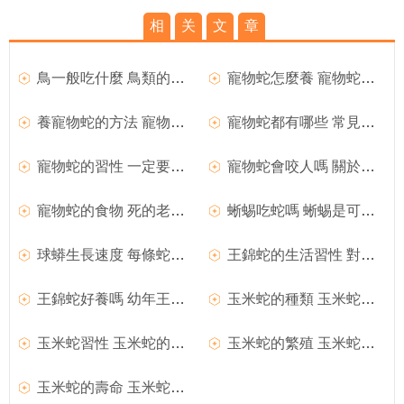
相
关
文
章
鳥一般吃什麼 鳥類的消化能力強需不停的進食
寵物蛇怎麼養 寵物蛇的飼養注意事項
養寵物蛇的方法 寵物蛇基本的飼養方法
寵物蛇都有哪些 常見飼養寵物蛇的品種
寵物蛇的習性 一定要保證蛇能健康的冬眠
寵物蛇會咬人嗎 關於寵物蛇的11個誤會
寵物蛇的食物 死的老鼠小兔子等等食物
蜥蜴吃蛇嗎 蜥蜴是可以吃蛇的但不捕捉蛇
球蟒生長速度 每條蛇的生長速度各有不同
王錦蛇的生活習性 對環境溫度非常敏感
王錦蛇好養嗎 幼年王錦蛇的飼養時很困難
玉米蛇的種類 玉米蛇是變異最多的亞種
玉米蛇習性 玉米蛇的習性是喜歡獨居生活
玉米蛇的繁殖 玉米蛇的繁殖需要注意的事項
玉米蛇的壽命 玉米蛇壽命一般在14到20年左右