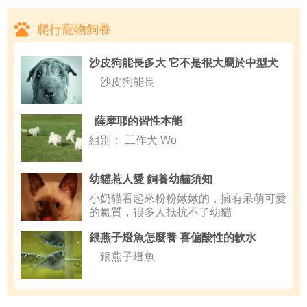
爬行寵物飼養
沙皮狗能長多大 它不是很大屬於中型犬
沙皮狗能長
薩摩耶的習性本能
組別： 工作犬 Wo
幼貓惹人愛 飼養幼貓須知
小奶貓看起來粉粉嫩嫩的，擁有呆萌可愛
的氣質，很多人抵抗不了幼貓
銀燕子燈魚怎麼養 喜偏酸性的軟水
銀燕子燈魚