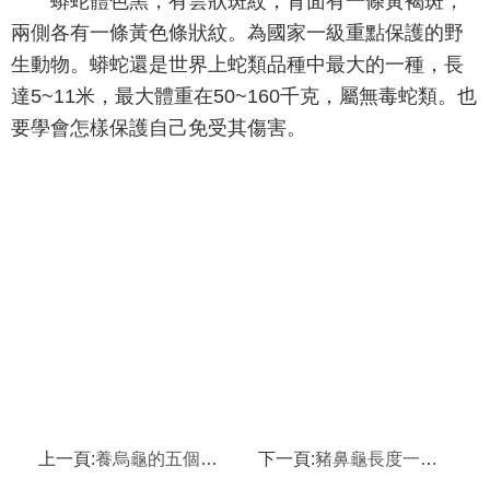
蟒蛇體色黑，有雲狀斑紋，背面有一條黃褐斑，
兩側各有一條黃色條狀紋。為國家一級重點保護的野
生動物。蟒蛇還是世界上蛇類品種中最大的一種，長
達5~11米，最大體重在50~160千克，屬無毒蛇類。也
要學會怎樣保護自己免受其傷害。
上一頁:
養烏龜的五個好處,養烏龜的好處
下一頁:
豬鼻龜長度一般可達46到51厘米,豬鼻龜