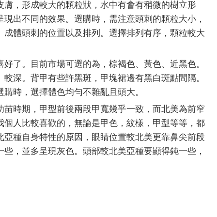
皮膚，形成較大的顆粒狀，水中有會有稍微的樹立形
呈現出不同的效果。選購時，需注意頭刺的顆粒大小，
、成體頭刺的位置以及排列。選擇排列有序，顆粒較大
喜好了。目前市場可選的為，棕褐色、黃色、近黑色。
、較深。背甲有些許黑斑，甲塊裙邊有黑白斑點間隔。
選購時，選擇體色均勻不雜亂且頭大。
幼苗時期，甲型前後兩段甲寬幾乎一致，而北美為前窄
我個人比較喜歡的，無論是甲色，紋樣，甲型等等，都
此亞種自身特性的原因，眼睛位置較北美更靠鼻尖前段
一些，並多呈現灰色。頭部較北美亞種要顯得鈍一些，