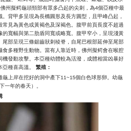
佛州擬鳄龜頭頸部有眾多凸起的尖刺，為4個亞種中最
識。背甲多呈現為長橢圓形及長方圓型，且甲峰凸起，
般常見為黃色或黃褐色及深褐色。腹甲前頁長度不超過
前緣的寬幅與第二肋盾同寬或略寬。腹甲窄小，呈現淺黃
。尾部呈現三條鋸齒狀刺稜脊，自尾巴根部延伸至尾部
攝食多種野生動物。當有人靠近時，佛州擬鳄會在喉腔
伺機發動攻擊。本亞種幼體較為活潑，成體相當凶暴好
本亞種喜高溫。
繁殖：
份雌龜上岸在挖好的洞中產下11~15個白色球形卵。幼龜
至下一年的春天）。
購