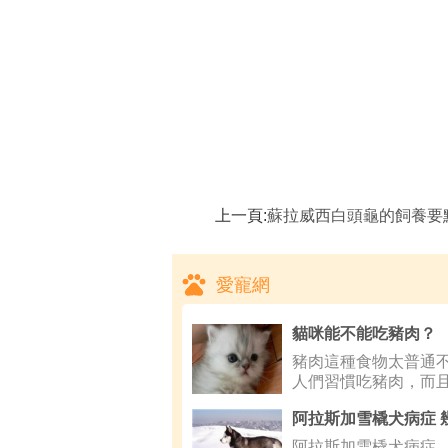
上一頁:
蘇拉威西白頭龜的飼養要點,蘇拉威西白頭
愛寵網
貓咪能不能吃豬肉？
豬肉這種食物太普通
人們習慣吃豬肉，而
貓咪家長也
阿拉斯加雪橇犬病症