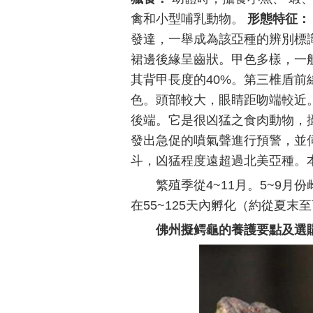
禽和小型哺乳動物。
形態特征：
發達，一舉成為該亞種的辨別標
裙邊後緣呈齒狀。甲色多樣，一
其背甲長度的40%。第三椎盾
色。頭部較大，眼睛距吻端較近
後端。它是很凶猛之食肉動物，
發出急促的噴氣聲進行預警，並
斗，凶猛程度遠超過北美亞種。
繁殖季從4~11月。5~9月
在55~125天內孵化（約從夏末
佛州擬鳄龜的養護要點及選