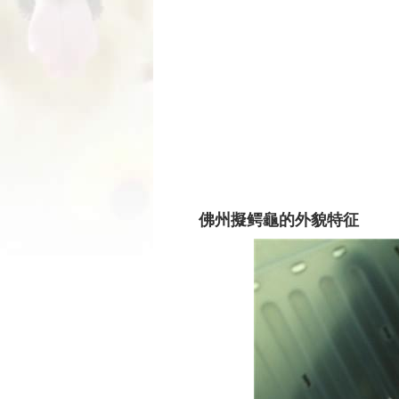
佛州擬鳄龜的外貌特征