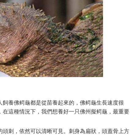
人飼養佛鳄龜都是從苗養起來的，佛鳄龜生長速度很
，在這種情況下，我們想養好一只佛州擬鳄龜，最重要
的頭刺，依然可以清晰可見。刺身為扁狀，頭蓋骨上方