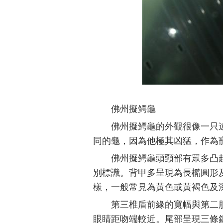
佛州擬鳄龜
佛州擬鳄龜的外觀很像一只
同的龜，因為他極其凶猛，作為
佛州擬鳄龜頭頸部有眾多凸
別標識。背甲多呈現為長橢圓形
樣，一般常見為黃色或黃褐色及深
第三椎盾前緣的寬幅與第二
眼睛距吻端較近。尾部呈現三條