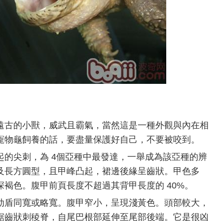
遠古的小獸，威武且霸氣，當然這是一種外觀與內在相
寵物龜飼養的話，要盡量保護好自己，不要被咬到。
起的尖刺，為 4個亞種中最發達，一舉成為該亞種的辨
及長方圓型，且甲峰凸起，裙邊後緣呈齒狀。甲色多
褐色。腹甲前頁長度不超過其背甲長度的 40%。
肋盾同寬或略寬。腹甲窄小，呈現淺黃色。頭部較大，
鋸齒狀刺稜脊，自尾巴根部延伸至尾部後端。它是很凶