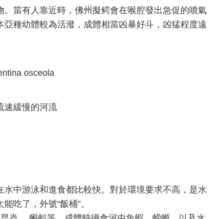
物。當有人靠近時，佛州擬鳄會在喉腔發出急促的噴氣
本亞種幼體較為活潑，成體相當凶暴好斗，凶猛程度遠
ina osceola
流速緩慢的河流
在水中游泳和進食都比較快。對於環境要求不高，是水
能吃了，外號“飯桶”。
、昆蟲、 蝌蚪等。成體時攝食河中魚蝦、蝾螈、以及水