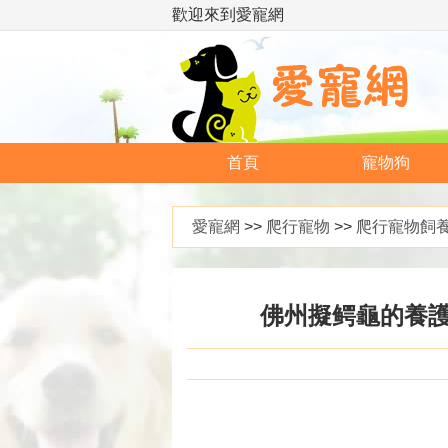
歡迎來到愛寵網
首頁
寵物狗
愛寵網
>>
爬行寵物
>>
爬行寵物飼
佛州擬鳄龜的養護