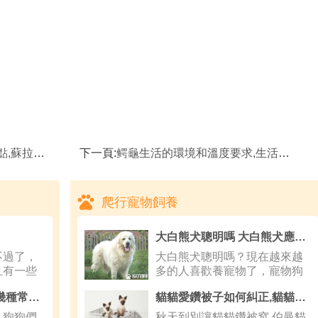
龜的品種簡介
下一頁:
鳄龜生活的環境和溫度要求,生活環境
爬行寵物飼養
大白熊犬聰明嗎 大白熊犬應該如何訓練
不過了，
大白熊犬聰明嗎？現在越來越
且有一些
多的人喜歡養寵物了，寵物狗
的品種
阿拉斯加雪橇犬病症 幾種常見的狗狗病症
貓貓愛鑽被子如何糾正,貓貓隨便大小便怎麼辦
，狗狗們
秋天到別讓貓貓鑽被窩 伯曼貓