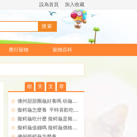
設為首頁
加入收藏
爬行寵物
寵物百科
相
关
文
章
佛州甜甜圈龜好養嗎 幼龜容易著涼
擬鳄龜怎麼養 平時喜歡吃一些小魚小蝦
擬鳄龜吃什麼 擬鳄龜是雜食性的動物
擬鳄龜值錢嗎 擬鳄龜價格要比真鳄龜價格便宜
佛州擬鳄龜怎麼養