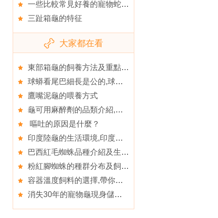
一些比較常見好養的寵物蛇,最常作為寵物飼養的蛇
三趾箱龜的特征
大家都在看
東部箱龜的飼養方法及重點,東部箱龜口有粘液
球蟒看尾巴細長是公的,球蟒的喂食要點
鷹嘴泥龜的喂養方式
龜可用麻醉劑的品類介紹,龜的越冬後死亡
嘔吐的原因是什麼？
印度陸龜的生活環境,印度陸龜的護理知識
巴西紅毛蜘蛛品種介紹及生活習性
粉紅腳蜘蛛的種群分布及飼養須知
容器溫度飼料的選擇,帶你了解養龜容器的選擇
消失30年的寵物龜現身儲藏室 驚呆眾人！