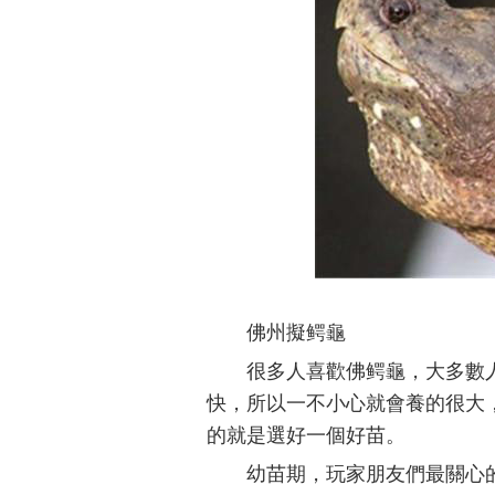
佛州擬鳄龜
很多人喜歡佛鳄龜，大多數
快，所以一不小心就會養的很大
的就是選好一個好苗。
幼苗期，玩家朋友們最關心