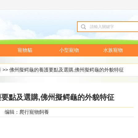
寵物貓
小型寵物
水族寵物
養
>> 佛州擬鳄龜的養護要點及選購,佛州擬鳄龜的外貌特征
要點及選購,佛州擬鳄龜的外貌特征
编辑：爬行寵物飼養