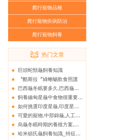
爬行寵物品種
爬行寵物疾病防治
爬行寵物飼養
热门文章
巨頭蛇頸龜飼養知識
〝酷斯拉〞綠蜥蜴飲食照護
巴西龜冬眠要多久,巴西龜有三種冬眠方式可選擇
飼養緬甸星龜中食物很重要,緬甸星龜的生活環境
如何挑選印度星龜,印度星龜的呼吸系統易患疾病
可愛的寵物,中部錦龜,人工飼養
烏龜冬眠時期的養殖方案,金錢烏龜冬天怎麼養
哈米頓氏龜飼養知識_特征_冬眠狀況,哈米頓氏龜