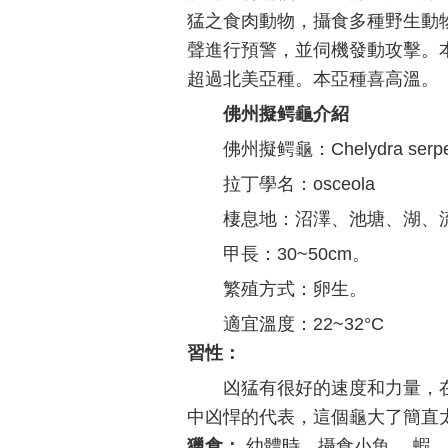
猛之食肉動物，攝食多種野生動
聲進行預警，並伺機發動攻擊。
超過北美亞種。本亞種喜高溫。
佛州擬鳄龜介紹
佛州擬鳄龜：Chelydra serpent
拉丁學名：osceola
棲息地：沼澤、池塘、湖、
甲長：30~50cm。
繁殖方式：卵生。
適宜溫度：22~32°C
習性：
凶猛有很好的速度和力量，
中凶悍的代表，這個龜大了簡直太
獵食：
幼體時，攝食小魚、 蝦