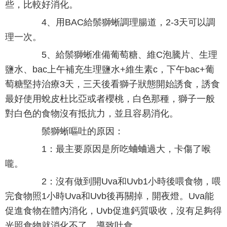
些，比較好消化。
4、用BAC給鬃獅蜥調理腸道，2-3天可以調
理一次。
5、給鬃獅蜥准備葡萄糖、維C泡騰片、生理
鹽水、bac上午補充生理鹽水+維生素c，下午bac+葡
萄糖堅持治療3天，三天後看獅子狀態開始誘食，誘食
最好使用蛻皮杜比亞或者櫻桃，白色那種，獅子一般
對白色的食物沒有抵抗力，並且容易消化。
鬃獅蜥嘔吐的原因：
1：最主要原因是所吃蛐蛐過大，卡傷了喉
嚨。
2：沒有做到開Uva和Uvb1小時後喂食物，喂
完食物照1小時Uva和Uvb後再關掉，開夜燈。Uva能
促進食物在體內消化，Uvb促進鈣質吸收，沒有足夠得
光照食物就消化不了，導致吐食。