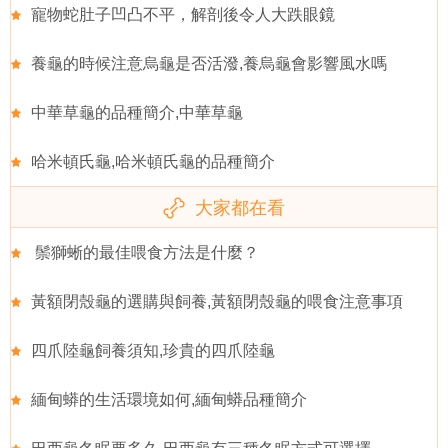
寵物蛇肚子凹凸不平，解剖後令人大跌眼鏡
養龜的時候注意烏龜是否活潑,養烏龜會影響風水嗎
中華草龜的品種簡介,中華草龜
哈米頓氏龜,哈米頓氏龜的品種簡介
大家都在看
鬃獅蜥的最佳喂食方法是什麼？
黃額閉殼龜的選購與飼養,黃額閉殼龜的喂食注意事項
四爪陸龜飼養須知,珍貴的四爪陸龜
緬甸蟒的生活環境如何,緬甸蟒品種簡介