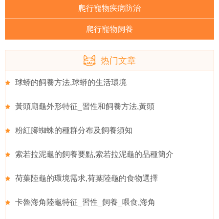
爬行寵物疾病防治
爬行寵物飼養
热门文章
球蟒的飼養方法,球蟒的生活環境
黃頭廟龜外形特征_習性和飼養方法,黃頭
粉紅腳蜘蛛的種群分布及飼養須知
索若拉泥龜的飼養要點,索若拉泥龜的品種簡介
荷葉陸龜的環境需求,荷葉陸龜的食物選擇
卡魯海角陸龜特征_習性_飼養_喂食,海角