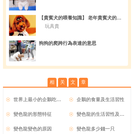
【貴賓犬的喂養知識】 老年貴賓犬的飲食問題
玩具貴
狗狗的爬跨行為表達的意思
相
关
文
章
世界上最小的企鵝吃什麼？
企鵝的食量及生活習性
變色龍的形態特征
變色龍的生活習性及變色現象
變色龍變色的原因
變色龍多少錢一只