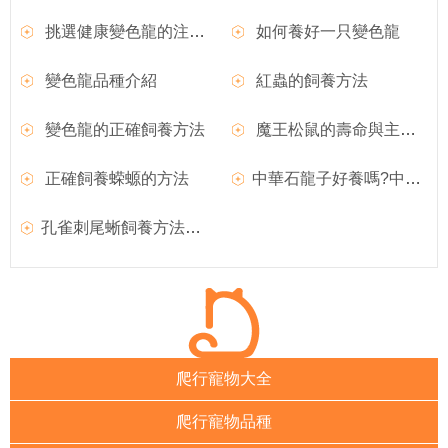
挑選健康變色龍的注意事項
如何養好一只變色龍
變色龍品種介紹
紅蟲的飼養方法
變色龍的正確飼養方法
魔王松鼠的壽命與主人的喂養方法有很大關系
正確飼養蝾螈的方法
中華石龍子好養嗎?中華石龍子圖片|價格|習性介紹
孔雀刺尾蜥飼養方法和外形特征介紹
爬行寵物大全
爬行寵物品種