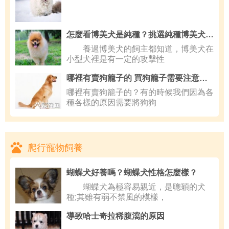
怎麼看博美犬是純種？挑選純種博美犬的方法
養過博美犬的飼主都知道，博美犬在
小型犬裡是有一定的攻擊性
哪裡有賣狗籠子的 買狗籠子需要注意什麼
哪裡有賣狗籠子的？有的時候我們因為各
種各樣的原因需要將狗狗
爬行寵物飼養
蝴蝶犬好養嗎？蝴蝶犬性格怎麼樣？
蝴蝶犬為極容易親近，是聰穎的犬
種;其雖有弱不禁風的模樣，
導致哈士奇拉稀腹瀉的原因