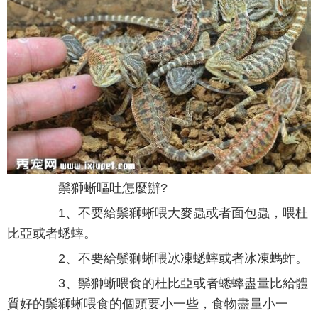
鬃獅蜥嘔吐怎麼辦?
1、不要給鬃獅蜥喂大麥蟲或者面包蟲，喂杜
比亞或者蟋蟀。
2、不要給鬃獅蜥喂冰凍蟋蟀或者冰凍螞蚱。
3、鬃獅蜥喂食的杜比亞或者蟋蟀盡量比給體
質好的鬃獅蜥喂食的個頭要小一些，食物盡量小一