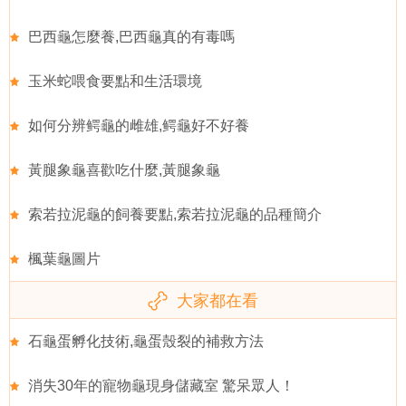
巴西龜怎麼養,巴西龜真的有毒嗎
玉米蛇喂食要點和生活環境
如何分辨鳄龜的雌雄,鳄龜好不好養
黃腿象龜喜歡吃什麼,黃腿象龜
索若拉泥龜的飼養要點,索若拉泥龜的品種簡介
楓葉龜圖片
大家都在看
石龜蛋孵化技術,龜蛋殼裂的補救方法
消失30年的寵物龜現身儲藏室 驚呆眾人！