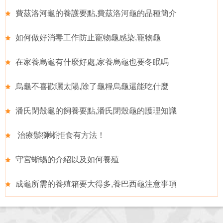
費茲洛河龜的養護要點,費茲洛河龜的品種簡介
如何做好消毒工作防止寵物龜感染,寵物龜
在家養烏龜有什麼好處,家養烏龜也要冬眠嗎
烏龜不喜歡曬太陽,除了龜糧烏龜還能吃什麼
潘氏閉殼龜的飼養要點,潘氏閉殼龜的護理知識
治療鬃獅蜥拒食有方法！
守宮蜥蜴的介紹以及如何養殖
成龜所需的養殖箱要大得多,養巴西龜注意事項