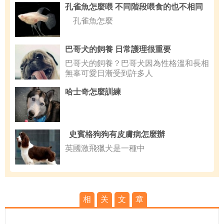
孔雀魚怎麼喂 不同階段喂食的也不相同
孔雀魚怎麼
巴哥犬的飼養 日常護理很重要
巴哥犬的飼養？巴哥犬因為性格溫和長相
無辜可愛日漸受到許多人
哈士奇怎麼訓練
史賓格狗狗有皮膚病怎麼辦
英國激飛獵犬是一種中
相
关
文
章