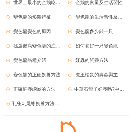
世界上最小的企鵝吃什麼？
企鵝的食量及生活習性
變色龍的形態特征
變色龍的生活習性及變色現象
變色龍變色的原因
變色龍多少錢一只
挑選健康變色龍的注意事項
如何養好一只變色龍
變色龍品種介紹
紅蟲的飼養方法
變色龍的正確飼養方法
魔王松鼠的壽命與主人的喂養方法有很大關系
正確飼養蝾螈的方法
中華石龍子好養嗎?中華石龍子圖片|價格|習性介紹
孔雀刺尾蜥飼養方法和外形特征介紹