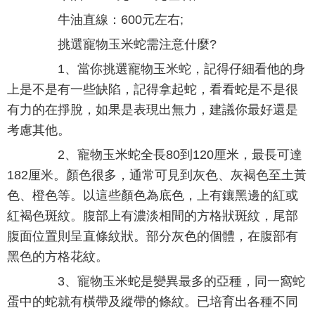
牛油直線：600元左右;
挑選寵物玉米蛇需注意什麼?
1、當你挑選寵物玉米蛇，記得仔細看他的身
上是不是有一些缺陷，記得拿起蛇，看看蛇是不是很
有力的在掙脫，如果是表現出無力，建議你最好還是
考慮其他。
2、寵物玉米蛇全長80到120厘米，最長可達
182厘米。顏色很多，通常可見到灰色、灰褐色至土黃
色、橙色等。以這些顏色為底色，上有鑲黑邊的紅或
紅褐色斑紋。腹部上有濃淡相間的方格狀斑紋，尾部
腹面位置則呈直條紋狀。部分灰色的個體，在腹部有
黑色的方格花紋。
3、寵物玉米蛇是變異最多的亞種，同一窩蛇
蛋中的蛇就有橫帶及縱帶的條紋。已培育出各種不同