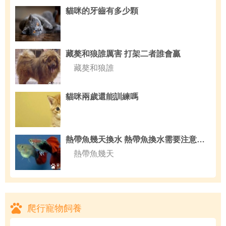
貓咪的牙齒有多少顆
藏獒和狼誰厲害 打架二者誰會贏
藏獒和狼誰
貓咪兩歲還能訓練嗎
熱帶魚幾天換水 熱帶魚換水需要注意的事項
熱帶魚幾天
爬行寵物飼養