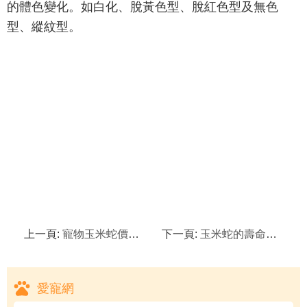
的體色變化。如白化、脫黃色型、脫紅色型及無色
型、縱紋型。
上一頁:
寵物玉米蛇價格是多少？
下一頁:
玉米蛇的壽命有多長？
愛寵網