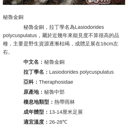
秘魯金銅
秘魯金銅，拉丁學名為Lasiodorides
polycuspulatus，屬於近幾年來能見度不算很高的品
種，主要是野生資源逐漸枯竭，成體足展在16cm左
右。
中文名：
秘魯金銅
拉丁學名：
Lasiodorides polycuspulatus
亞科：
Theraphosidae
原產地：
秘魯中部
棲息地類型：
熱帶雨林
成年體型：
13-14厘米足展
適宜溫度：
26-28℃