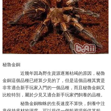
秘魯金銅
近幾年因為野生資源逐漸枯竭的原因，秘魯
金銅這個品種已經算少見的了，但是這個品種其實是
非常適合新手玩家入門的一個品種，而且秘魯金銅又
比較特別，屬於少見又適合新手玩家們飼養的品種。
秘魯金銅蜘蛛的生長速度不算快，飼養中注
意保持底材的濕度，可以提供一個躲避場所供其躲