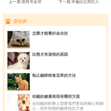
上一頁:
墨西哥金背
下一頁:
哥倫比亞黑巨人
愛寵網
怎麼才能養好金吉拉
比熊犬有淚痕的原因
制止貓咪啃食花草的方法
幼貓的健康表現有哪些方面
在幼貓的飼養上需要我們更加的耐心和細
心，幼年時期的貓咪抵抗力會