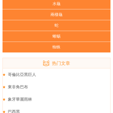
水龜
兩棲龜
蛇
蜥蜴
蜘蛛
热门文章
哥倫比亞黑巨人
東非角巴布
象牙華麗雨林
巴西黑