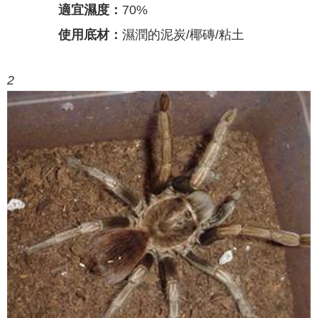
適宜濕度：
70%
使用底材：
濕潤的泥炭/椰磚/粘土
2