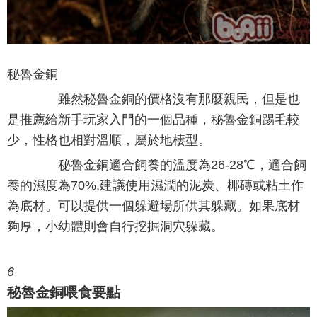
秘魯金銅
雖然秘魯金銅的價格沒有那麼親民，但是也
是推薦給新手玩家入門的一個品種，秘魯金銅踢毛較
少，性格也相對溫順，屬於地棲型。
秘魯金銅適合飼養的溫度為26-28℃，適合飼
養的濕度為70%,建議使用濕潤的泥炭、椰磚或粘土作
為底材。可以提供一個躲避場所供其躲藏。如果底材
夠厚，小幼體則會自行挖掘洞穴躲藏。
6
秘魯金銅喂食要點