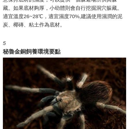
藏。如果底材夠厚，小幼體則會自行挖掘洞穴躲藏。
適宜溫度26~28℃，適宜濕度70%,建議使用濕潤的泥
炭、椰磚、粘土作為底材。
5
秘魯金銅飼養環境要點