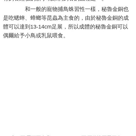
和一般的寵物捕鳥蛛習性一樣，秘魯金銅也
是吃蟋蟀、蟑螂等昆蟲為主食的，由於秘魯金銅的成
體可以達到13-14cm足展，所以成體的秘魯金銅可以
偶爾給予小鳥或乳鼠喂食。