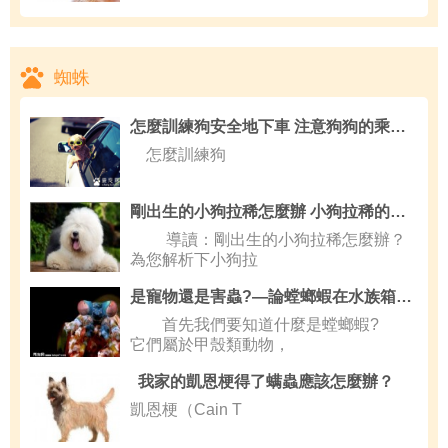
蜘蛛
怎麼訓練狗安全地下車 注意狗狗的乘車安全
怎麼訓練狗
剛出生的小狗拉稀怎麼辦 小狗拉稀的原因
導讀：剛出生的小狗拉稀怎麼辦？
為您解析下小狗拉
是寵物還是害蟲?—論螳螂蝦在水族箱中的定位
首先我們要知道什麼是螳螂蝦?
它們屬於甲殼類動物，
我家的凱恩梗得了螨蟲應該怎麼辦？
凱恩梗（Cain T