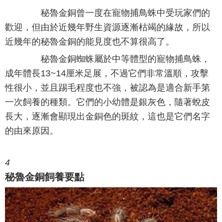
秘魯金銅曾一度在寵物捕鳥蛛中受玩家們的
歡迎，但由於近幾年野生資源逐漸枯竭的緣故，所以
近幾年的秘魯金銅的能見度也不算很高了。
秘魯金銅蜘蛛屬於中等體型的寵物捕鳥蛛，
成年體長13~14厘米足展，不過它們非常溫順，攻擊
性很小，並且踢毛程度也不強，被認為是適合新手第
一次飼養的種類。它們的小幼體是銀灰色，隨著蛻皮
長大，逐漸會顯現出金銅色的斑紋，這也是它們名字
的由來原因。
4
秘魯金銅飼養要點