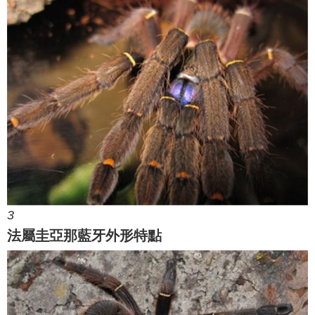
3
法屬圭亞那藍牙外形特點