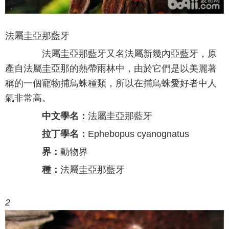
法屬圭亞那藍牙
法屬圭亞那藍牙又名法屬新幾內亞藍牙，原
產自法屬圭亞那的熱帶雨林中，由於它們是以美麗著
稱的一個寵物捕鳥蛛種類，所以在捕鳥蛛愛好者中人
氣非常高。
中文學名：
法屬圭亞那藍牙
拉丁學名：
Ephebopus cyanognatus
界：
動物界
種：
法屬圭亞那藍牙
2