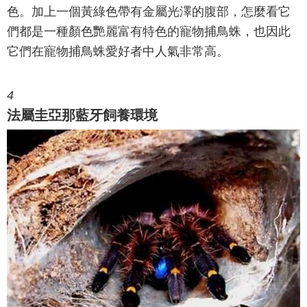
色。加上一個黃綠色帶有金屬光澤的腹部，怎麼看它
們都是一種顏色艷麗富有特色的寵物捕鳥蛛，也因此
它們在寵物捕鳥蛛愛好者中人氣非常高。
4
法屬圭亞那藍牙飼養環境