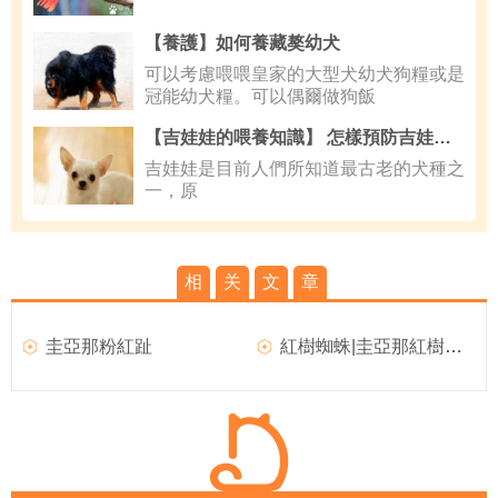
【養護】如何養藏獒幼犬
可以考慮喂喂皇家的大型犬幼犬狗糧或是
冠能幼犬糧。可以偶爾做狗飯
【吉娃娃的喂養知識】 怎樣預防吉娃娃犬生夏季病？
吉娃娃是目前人們所知道最古老的犬種之
一，原
相
关
文
章
圭亞那粉紅趾
紅樹蜘蛛|圭亞那紅樹基本介紹及生活習性