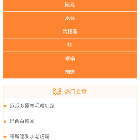
陸龜
水龜
兩棲龜
蛇
蜥蜴
蜘蛛
热门文章
厄瓜多爾羊毛粉紅趾
巴西白膝頭
哥斯達黎加老虎尾