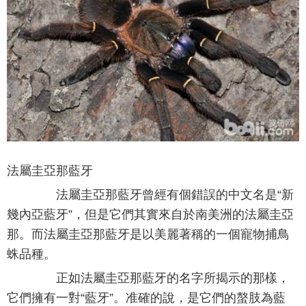
法屬圭亞那藍牙
法屬圭亞那藍牙曾經有個錯誤的中文名是“新
幾內亞藍牙”，但是它們其實來自於南美洲的法屬圭亞
那。而法屬圭亞那藍牙是以美麗著稱的一個寵物捕鳥
蛛品種。
正如法屬圭亞那藍牙的名字所揭示的那樣，
它們擁有一對“藍牙”。准確的說，是它們的螯肢為藍