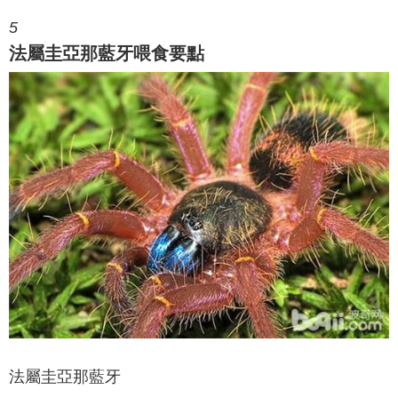
5
法屬圭亞那藍牙喂食要點
法屬圭亞那藍牙