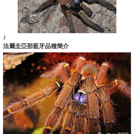
1
法屬圭亞那藍牙品種簡介