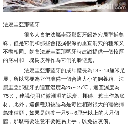
法屬圭亞那藍牙
很多人會把法屬圭亞那藍牙歸為穴居型捕鳥
蛛，但是它們和那些會挖掘很深的垂直洞穴的種類又
不盡相同。飼養法屬圭亞那藍牙時建議提供一個較厚
的底材和一塊樹皮等作為它們的躲避處。
法屬圭亞那藍牙的成年體長為13～14厘米足
展，所以需要為它們准備一個合適大小的飼養箱。法
屬圭亞那藍牙的適宜溫度為25～27℃，適宜濕度為
75％，建議使用稍微潮濕的泥炭、椰磚、粘土作為底
材。此外，這個種類被認為是毒性相對很大的寵物捕
鳥蛛種類，如果是飼養一只5～6厘米以上的大只個
體，那麼需要注意不要輕易上手，以免被咬傷。