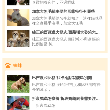
喜歡飼養它們，不過貓咪
加拿大無毛貓主要的形態特征有哪些
加拿大無毛貓聽名字就知道，這種貓咪品
種全身幾乎沒毛，加拿大無毛
純正的西藏獵犬標志,西藏獵犬發燒怎麼辦
純正的西藏獵犬標志 頭部較小與身軀的
比例恰當 純
蜘蛛
巴吉度和比格 找准兩點就能區別開
巴吉度和比格 雖然巴吉度和比格都有長
長的耳朵，
折衷鹦鹉怎麼養 折衷鹦鹉飼養需要注意事項
折衷鹦鹉怎