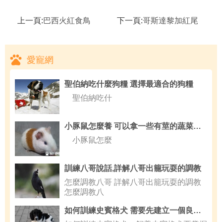
上一頁:
巴西火紅食鳥
下一頁:
哥斯達黎加紅尾
愛寵網
聖伯納吃什麼狗糧 選擇最適合的狗糧
聖伯納吃什
小豚鼠怎麼養 可以拿一些有莖的蔬菜給它們
小豚鼠怎麼
訓練八哥說話,詳解八哥出籠玩耍的調教
怎麼調教八哥 詳解八哥出籠玩耍的調教
怎麼調教八
如何訓練史賓格犬 需要先建立一個良好的關系