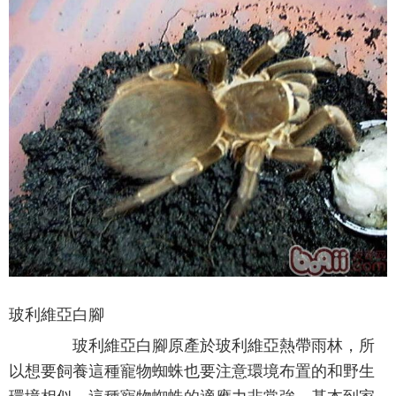
玻利維亞白腳
玻利維亞白腳原產於玻利維亞熱帶雨林，所
以想要飼養這種寵物蜘蛛也要注意環境布置的和野生