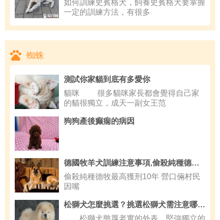
如何訓練史賓格犬，飼養史賓格犬要掌握
一定的訓練方法，有很多
蜘蛛
測試你家貓到底有多愛你
貓咪 很多貓咪家長都會覺得自己家
的貓很獨立，成天一副女王范
狗狗產後癫痫的病因
德國牧羊犬訓練注意事項,偷殺純種德牧最高獲刑10年
偷殺純種德牧最高獲刑10年 營口倆村民
因嘴
松獅犬怎麼挑選？挑選松獅犬需注意哪些事項？
松獅犬憨厚老實的外表，堅強獨立的