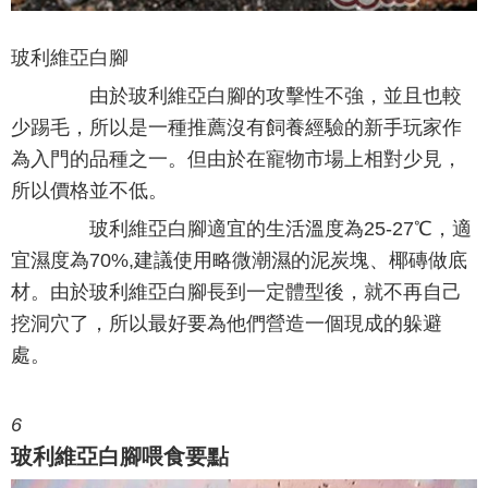
玻利維亞白腳
由於玻利維亞白腳的攻擊性不強，並且也較
少踢毛，所以是一種推薦沒有飼養經驗的新手玩家作
為入門的品種之一。但由於在寵物市場上相對少見，
所以價格並不低。
玻利維亞白腳適宜的生活溫度為25-27℃，適
宜濕度為70%,建議使用略微潮濕的泥炭塊、椰磚做底
材。由於玻利維亞白腳長到一定體型後，就不再自己
挖洞穴了，所以最好要為他們營造一個現成的躲避
處。
6
玻利維亞白腳喂食要點