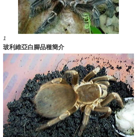
1
玻利維亞白腳品種簡介