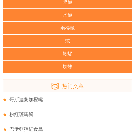
陸龜
水龜
兩棲龜
蛇
蜥蜴
蜘蛛
热门文章
哥斯達黎加橙嘴
粉紅斑馬腳
巴伊亞猩紅食鳥