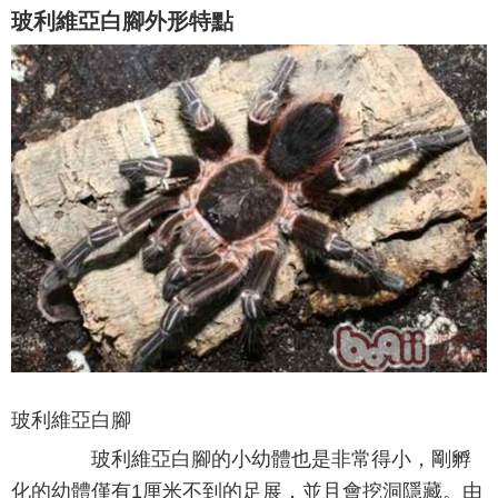
玻利維亞白腳外形特點
玻利維亞白腳
玻利維亞白腳的小幼體也是非常得小，剛孵
化的幼體僅有1厘米不到的足展，並且會挖洞隱藏。由