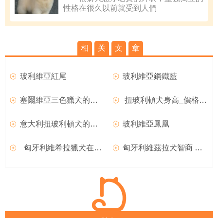
性格在很久以前就受到人們
相
关
文
章
玻利維亞紅尾
玻利維亞鋼鐵藍
塞爾維亞三色獵犬的標准特征和喂食方法
扭玻利頓犬身高_價格_圖片
意大利扭玻利頓犬的缺點及外形特征_訓練_價格
玻利維亞鳳凰
匈牙利維希拉獵犬在全球最大狗展奪冠
匈牙利維茲拉犬智商 智商排行榜第二十五位