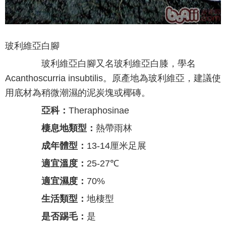
玻利維亞白腳
玻利維亞白腳又名玻利維亞白膝，學名
Acanthoscurria insubtilis。原產地為玻利維亞，建議使
用底材為稍微潮濕的泥炭塊或椰磚。
亞科：
Theraphosinae
棲息地類型：
熱帶雨林
成年體型：
13-14厘米足展
適宜溫度：
25-27℃
適宜濕度：
70%
生活類型：
地棲型
是否踢毛：
是