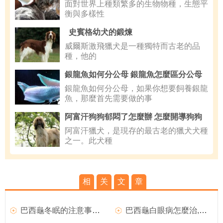
面對世界上種類繁多的生物物種，生態平
衡與多樣性
史賓格幼犬的鍛煉
威爾斯激飛獵犬是一種獨特而古老的品
種，他的
銀龍魚如何分公母 銀龍魚怎麼區分公母
銀龍魚如何分公母，如果你想要飼養銀龍
魚，那麼首先需要做的事
阿富汗狗狗郁悶了怎麼辦 怎麼開導狗狗
阿富汗獵犬，是現存的最古老的獵犬犬種
之一。此犬種
相
关
文
章
巴西龜冬眠的注意事項有哪些,巴西龜為什麼不冬眠
巴西龜白眼病怎麼治,巴西龜白眼病有哪些表現