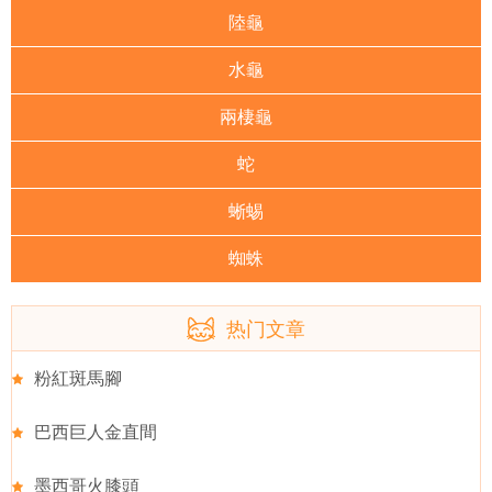
陸龜
水龜
兩棲龜
蛇
蜥蜴
蜘蛛
热门文章
粉紅斑馬腳
巴西巨人金直間
墨西哥火膝頭