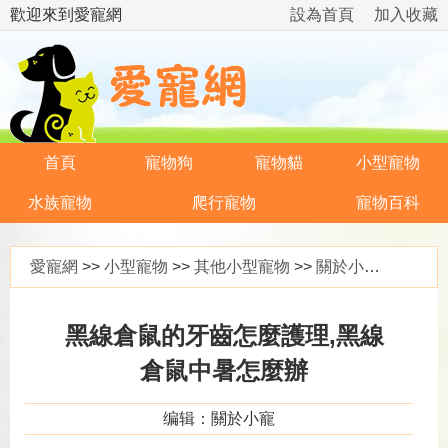
歡迎來到愛寵網
設為首頁
加入收藏
首頁
寵物狗
寵物貓
小型寵物
水族寵物
爬行寵物
寵物百科
愛寵網
>>
小型寵物
>>
其他小型寵物
>>
關於小寵
>> 黑
黑線倉鼠的牙齒怎麼護理,黑線
倉鼠中暑怎麼辦
编辑：關於小寵