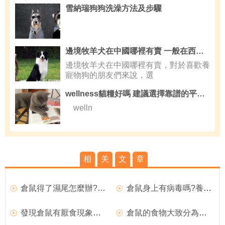
雪納瑞狗狗洗澡方法及步驟
邊境牧羊犬在中國哪裡有賣 一般在西藏還有寵物店
邊境牧羊犬在中國哪裡有賣，對於喜歡養
寵物狗的朋友們來說，選
wellness貓糧好嗎 建議選擇靠譜的平台購買
welln
相
关
文
章
倉鼠得了濕尾怎麼辦?倉鼠濕尾解決措施推薦
倉鼠身上有病毒嗎?養倉鼠的隱患介紹
發現倉鼠有厭食現象怎麼辦
倉鼠的食物大致分為四大類