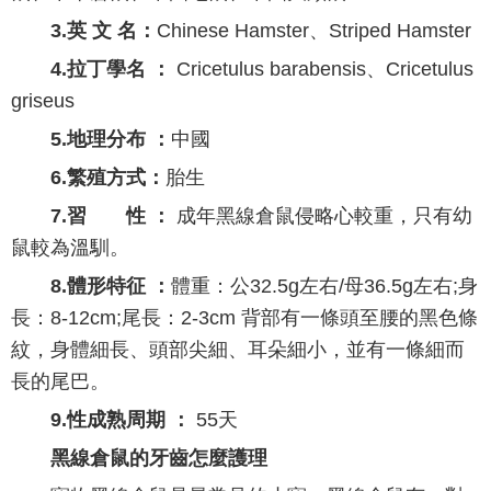
3.英 文 名：
Chinese Hamster、Striped Hamster
4.拉丁學名 ：
Cricetulus barabensis、Cricetulus
griseus
5.地理分布 ：
中國
6.繁殖方式：
胎生
7.習 性 ：
成年黑線倉鼠侵略心較重，只有幼
鼠較為溫馴。
8.體形特征 ：
體重：公32.5g左右/母36.5g左右;身
長：8-12cm;尾長：2-3cm 背部有一條頭至腰的黑色條
紋，身體細長、頭部尖細、耳朵細小，並有一條細而
長的尾巴。
9.性成熟周期 ：
55天
黑線倉鼠的牙齒怎麼護理