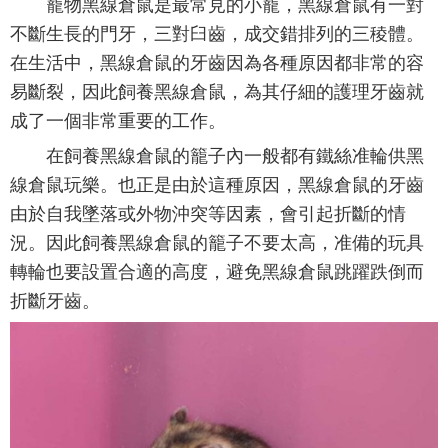
寵物黑線倉鼠是最常見的小寵，黑線倉鼠有一對
不斷生長的門牙，三對臼齒，成交錯排列的三稜體。
在生活中，黑線倉鼠的牙齒因為各種原因都非常的容
易斷裂，因此飼養黑線倉鼠，為其仔細的護理牙齒就
成了一個非常重要的工作。
在飼養黑線倉鼠的籠子內一般都有鐵絲准輪供黑
線倉鼠玩樂。也正是由於這種原因，黑線倉鼠的牙齒
由於自我墜落或外物沖突等因素，會引起折斷的情
況。因此飼養黑線倉鼠的籠子不要太高，准備的玩具
轉輪也要設置合適的高度，避免黑線倉鼠跳躍跌倒而
折斷牙齒。