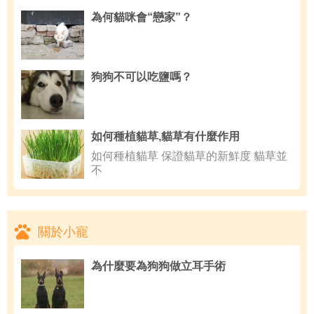
為何貓咪會“戀家”？
狗狗不可以吃鹽嗎？
如何種植貓草,貓草有什麼作用
如何種植貓草 保證貓草的新鮮度 貓草並
不
關於小寵
為什麼要為狗狗做立耳手術