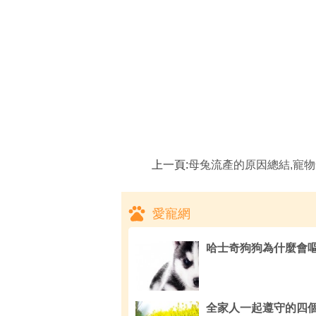
上一頁:
母兔流產的原因總結,寵物兔不斷
愛寵網
哈士奇狗狗為什麼會