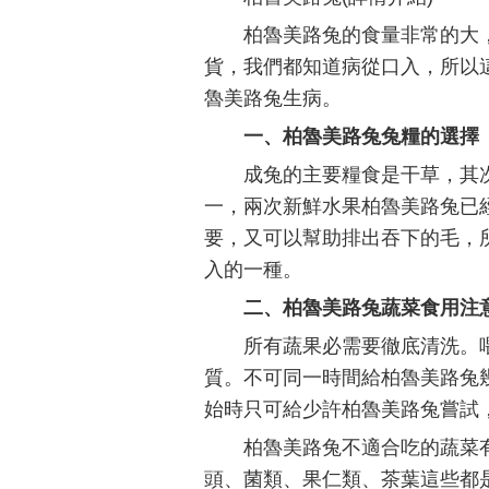
柏魯美路兔的食量非常的大
貨，我們都知道病從口入，所以
魯美路兔生病。
一、柏魯美路兔兔糧的選擇
成兔的主要糧食是干草，其
一，兩次新鮮水果柏魯美路兔已
要，又可以幫助排出吞下的毛，
入的一種。
二、柏魯美路兔蔬菜食用注
所有蔬果必需要徹底清洗。
質。不可同一時間給柏魯美路兔
始時只可給少許柏魯美路兔嘗試
柏魯美路兔不適合吃的蔬菜
頭、菌類、果仁類、茶葉這些都