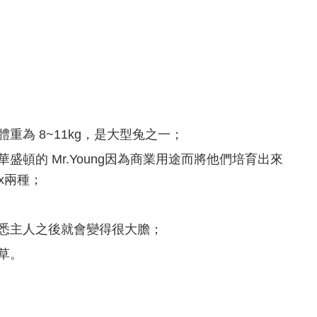
重為 8~11kg，是大型兔之一；
盛頓的 Mr.Young因為商業用途而將他們培育出來
nx兩種；
悉主人之後就會變得很大膽；
草。