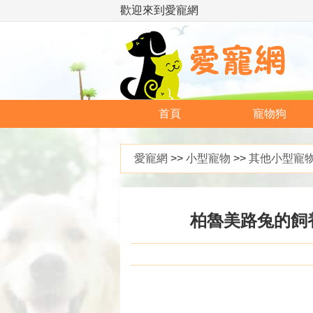
歡迎來到愛寵網
首頁
寵物狗
愛寵網
>>
小型寵物
>>
其他小型寵
柏魯美路兔的飼