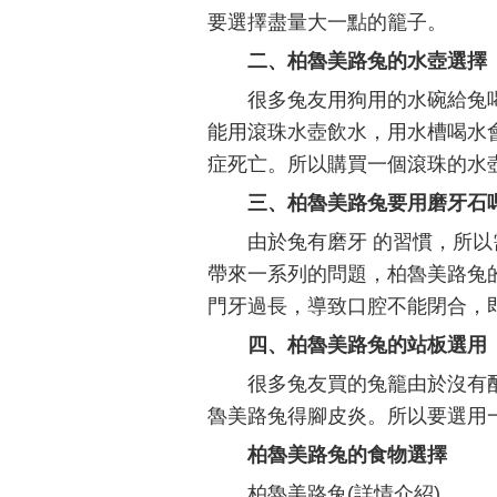
要選擇盡量大一點的籠子。
二、柏魯美路兔的水壺選擇
很多兔友用狗用的水碗給兔
能用滾珠水壺飲水，用水槽喝水
症死亡。所以購買一個滾珠的水
三、柏魯美路兔要用磨牙石
由於兔有磨牙 的習慣，所
帶來一系列的問題，柏魯美路兔
門牙過長，導致口腔不能閉合，
四、柏魯美路兔的站板選用
很多兔友買的兔籠由於沒有
魯美路兔得腳皮炎。所以要選用
柏魯美路兔的食物選擇
柏魯美路兔(詳情介紹)