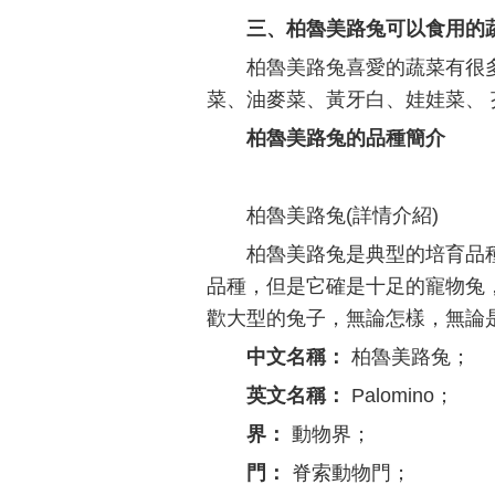
三、柏魯美路兔可以食用的
柏魯美路兔喜愛的蔬菜有很
菜、油麥菜、黃牙白、娃娃菜、
柏魯美路兔的品種簡介
柏魯美路兔(詳情介紹)
柏魯美路兔是典型的培育品
品種，但是它確是十足的寵物兔
歡大型的兔子，無論怎樣，無論
中文名稱：
柏魯美路兔；
英文名稱：
Palomino；
界：
動物界；
門：
脊索動物門；