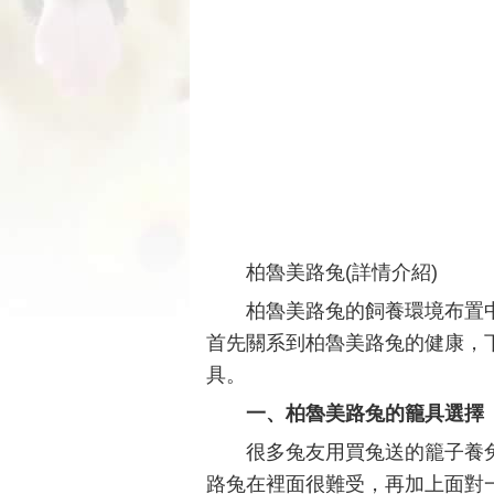
柏魯美路兔(詳情介紹)
柏魯美路兔的飼養環境布置
首先關系到柏魯美路兔的健康，
具。
一、柏魯美路兔的籠具選擇
很多兔友用買兔送的籠子養
路兔在裡面很難受，再加上面對