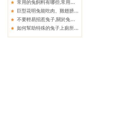
常用的兔飼料有哪些,常用的兔飼料有哪些可選擇
巨型花明兔能吃肉、雞翅膀、蛋糕之類東西嗎,花明兔
不要輕易招惹兔子,關於兔子的歷史
如何幫助特殊的兔子上廁所,關於兔子的歷史