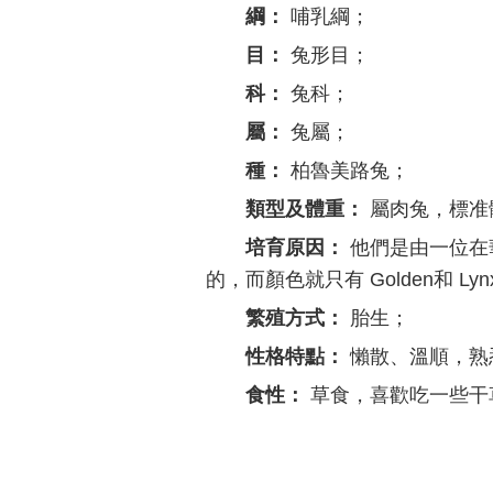
綱：
哺乳綱；
目：
兔形目；
科：
兔科；
屬：
兔屬；
種：
柏魯美路兔；
類型及體重：
屬肉兔，標准體
培育原因：
他們是由一位在華
的，而顏色就只有 Golden和 Ly
繁殖方式：
胎生；
性格特點：
懶散、溫順，熟
食性：
草食，喜歡吃一些干