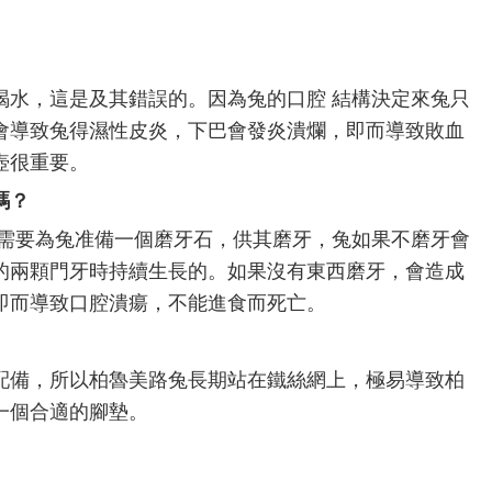
喝水，這是及其錯誤的。因為兔的口腔 結構決定來兔只
會導致兔得濕性皮炎，下巴會發炎潰爛，即而導致敗血
壺很重要。
嗎？
以需要為兔准備一個磨牙石，供其磨牙，兔如果不磨牙會
的兩顆門牙時持續生長的。如果沒有東西磨牙，會造成
即而導致口腔潰瘍，不能進食而死亡。
配備，所以柏魯美路兔長期站在鐵絲網上，極易導致柏
一個合適的腳墊。