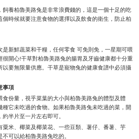
，飼養柏魯美路兔是非常浪費錢的，這是一個十足的吃
這個時候就要注意食物的選擇以及飲食的衛生，防止柏
次是新鮮蔬菜和干糧，任何零食 可免則免，一星期可喂
經很開心!干草對柏魯美路兔的腸胃及牙齒健康都十分重
所以要無限量供應。干草是寵物兔的健康食譜中必須攝
意事項
喂食份量，視乎菜葉的大小與柏魯美路兔的體型及體
幾種它未吃過的食物。如果柏魯美路兔未吃過的菜，開
，約半片至一片左右即可。
有粟米、椰菜及椰菜花、一些豆類、薯仔、番薯、芋
是不可以給柏魯美路兔吃的。