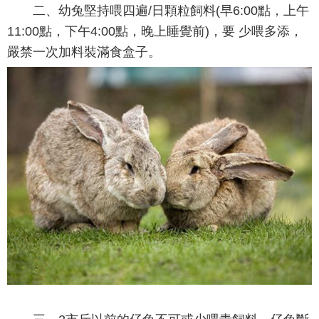
二、幼兔堅持喂四遍/日顆粒飼料(早6:00點，上午
11:00點，下午4:00點，晚上睡覺前)，要 少喂多添，
嚴禁一次加料裝滿食盒子。