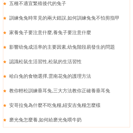
五種不適宜繁殖後代的兔子
訓練兔兔時常見的兩大錯誤,如何訓練兔兔不怕剪指甲
家養兔子要注意什麼,養兔子要注意什麼
影響幼兔成活率的主要因素,幼兔階段易發生的問題
認識松鼠生活習性,松鼠的生活習性
哈白兔的食物選擇,雲南花兔的護理方法
教你輕松訓練垂耳兔,三大方法教你正確養垂耳兔
安哥拉兔為什麼不吃兔糧,紐安吉兔糧怎麼樣
磨光兔怎麼養,如何給磨光兔喂牛奶