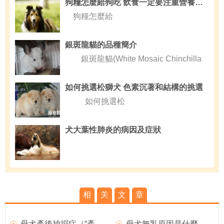
狗糧怎麼給狗吃 飲食一定要注重營養均衡
狗糧怎麼給
銀斑龍貓的品種簡介
銀斑龍貓(White Mosaic Chinchilla
如何挑選松獅犬 色素沉著和結構的挑選
如何挑選松
犬大葉性肺炎的病因及症狀
相
关
文
章
母犬產後抽搦症（“產後癫痫”）如何治療？
母犬無乳原因是什麼？母犬產後無奶如何治療？