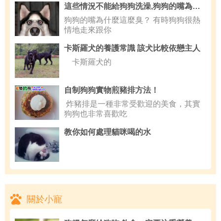
這些情況不能給狗狗洗澡,狗狗的嘴為什麼這麼臭
狗狗的嘴為什麼這麼臭？ 有時狗狗很熱
情地走來跟你
卡斯羅犬的養護常識 該犬比較依戀主人
卡斯羅犬的
自制狗狗實物煎豬排方法！
炸豬排是一種非常受歡迎的美食，其實
狗狗也非常喜歡吃
教你如何處理貓咪喝的水
關於小寵