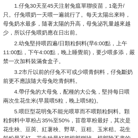
1.仔兔30天至45天注射兔瘟單聯疫苗，1毫升/
只。仔兔喂奶一天喂一遍就行了。每天太陽出來時，
母兔奶水最多，隨著太陽的升高，母兔泌乳量越來越
少，所以仔兔喂奶應在日出前。
2.幼兔堅持喂四遍/日顆粒飼料(早6:00點，上午
11:00點，下午4:00點，晚上睡覺前)，要少喂多添，嚴
禁一次加料裝滿食盒子。
3.2市斤以前的仔兔不可或少喂青飼料，仔兔斷奶
前更不應該隨大母兔吃青飼料。
4.帶仔兔的大母兔，配種的大公兔，堅持每日喂
兩次生花生米(早晨喂5粒，晚上喂5粒)。
5.喂巨型花明兔不能光喂草而不喂顆粒飼料。顆
粒飼料中草粉占35%至50%，苜蓿草粉最好，其次是
花生秧、豆莢、紅薯秧、野草、豆秸、玉米秸。花生