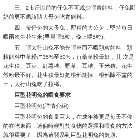
三、2市斤以前的仔兔不可或少喂青飼料，仔兔斷
奶前更不應該隨大母兔吃青飼料。
四、帶仔兔的大母兔，配種的大公兔，堅持每日
喂兩次生花生米(早晨喂5粒，晚上喂5粒)。
五、喂太行山兔不能光喂草而不喂顆粒飼料。顆
粒飼料中草粉占35%至50%，苜蓿草粉最好，其 次是
花生秧、豆莢、紅薯秧、野草、豆秸、玉米秸。花生
殼粉最不好。花生秧最好把根部鍘掉，根部除不盡的
土，太行山兔吃了拉稀。
巨型花明兔的喂食要求
巨型花明兔(詳情介紹)
巨型花明兔的食量巨大，在成年後更是每天不停
的在吃東西，這個時候對於食物的選擇和喂食的方法
就很重要了，因為這關系到巨型花明兔的健康。