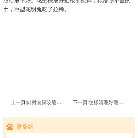
殼粉最不好。花生秧最好把根部鍘掉，根部除不盡的
土，巨型花明兔吃了拉稀。
上一頁:
針對倉鼠咬籠子的處理辦法,如何讓自己的倉鼠不咬人
下一頁:
怎樣清理好寵物兔子的耳朵,小兔獨耳闖天涯
愛寵網