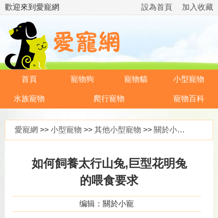
歡迎來到愛寵網
設為首頁
加入收藏
首頁
寵物狗
寵物貓
小型寵物
水族寵物
爬行寵物
寵物百科
愛寵網
>>
小型寵物
>>
其他小型寵物
>>
關於小寵
>> 如
如何飼養太行山兔,巨型花明兔
的喂食要求
编辑：關於小寵