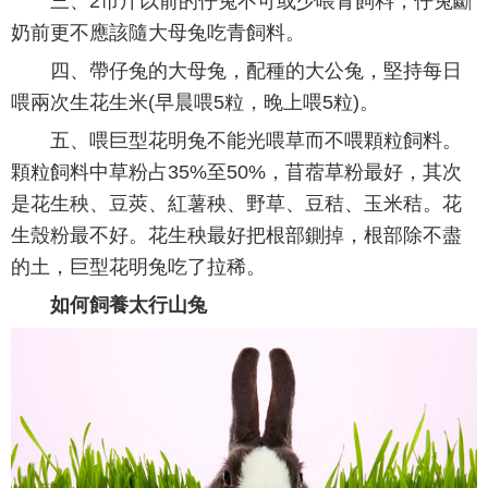
三、2市斤以前的仔兔不可或少喂青飼料，仔兔斷
奶前更不應該隨大母兔吃青飼料。
四、帶仔兔的大母兔，配種的大公兔，堅持每日
喂兩次生花生米(早晨喂5粒，晚上喂5粒)。
五、喂巨型花明兔不能光喂草而不喂顆粒飼料。
顆粒飼料中草粉占35%至50%，苜蓿草粉最好，其次
是花生秧、豆莢、紅薯秧、野草、豆秸、玉米秸。花
生殼粉最不好。花生秧最好把根部鍘掉，根部除不盡
的土，巨型花明兔吃了拉稀。
如何飼養太行山兔