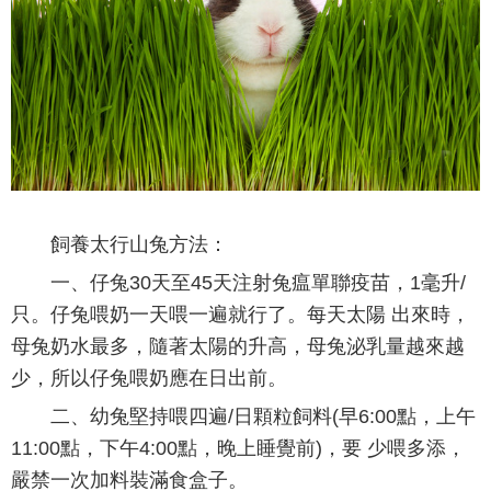
飼養太行山兔方法：
一、仔兔30天至45天注射兔瘟單聯疫苗，1毫升/
只。仔兔喂奶一天喂一遍就行了。每天太陽 出來時，
母兔奶水最多，隨著太陽的升高，母兔泌乳量越來越
少，所以仔兔喂奶應在日出前。
二、幼兔堅持喂四遍/日顆粒飼料(早6:00點，上午
11:00點，下午4:00點，晚上睡覺前)，要 少喂多添，
嚴禁一次加料裝滿食盒子。