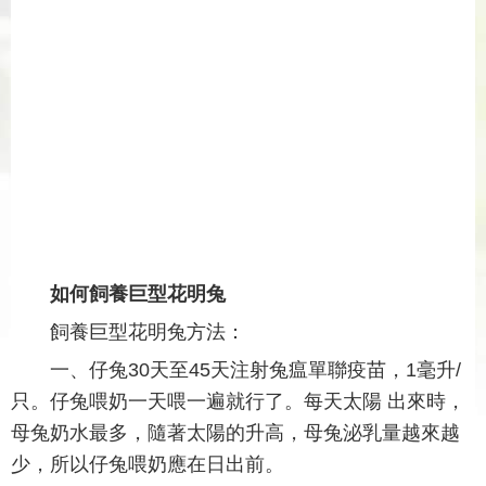
如何飼養巨型花明兔
飼養巨型花明兔方法：
一、仔兔30天至45天注射兔瘟單聯疫苗，1毫升/
只。仔兔喂奶一天喂一遍就行了。每天太陽 出來時，
母兔奶水最多，隨著太陽的升高，母兔泌乳量越來越
少，所以仔兔喂奶應在日出前。