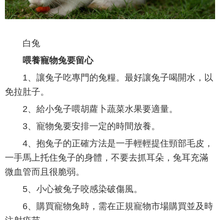
白兔
喂養寵物兔要留心
1、讓兔子吃專門的兔糧。最好讓兔子喝開水，以
免拉肚子。
2、給小兔子喂胡蘿卜蔬菜水果要適量。
3、寵物兔要安排一定的時間放養。
4、抱兔子的正確方法是一手輕輕提住頸部毛皮，
一手馬上托住兔子的身體，不要去抓耳朵，兔耳充滿
微血管而且很脆弱。
5、小心被兔子咬感染破傷風。
6、購買寵物兔時，需在正規寵物市場購買並及時