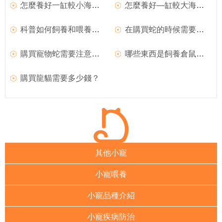
怎麼養好一缸較小海水魚 先購買1台充氣泵
怎麼養好—缸較大海水魚 先購買含過濾系統的缸
科普如何飼養和喂養寵物蛇
在購買蛇的時候需要注意些什麼？
購買寵物蛇需要注意哪些問題？
哪些東西是飼養倉鼠時不需要購買的
購買龍貓需要多少錢？
其他小寵
小寵喂養
小寵品種介紹
小寵疾病防治