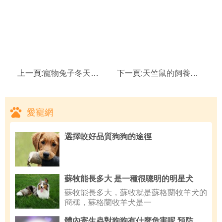
上一頁:
寵物兔子冬天怎麼保暖,兔子窩布置的五個注意事項
下一頁:
天竺鼠的飼養知識,天竺鼠的品種簡介
愛寵網
選擇較好品質狗狗的途徑
蘇牧能長多大 是一種很聰明的明星犬
蘇牧能長多大，蘇牧就是蘇格蘭牧羊犬的
簡稱，蘇格蘭牧羊犬是一
體內寄生蟲對狗狗有什麼危害呢,預防狗狗疾病傳染給人