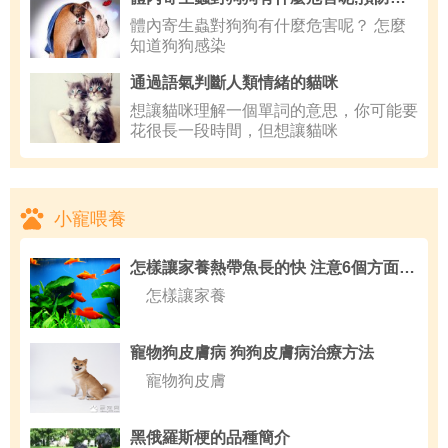
體內寄生蟲對狗狗有什麼危害呢？ 怎麼
知道狗狗感染
通過語氣判斷人類情緒的貓咪
想讓貓咪理解一個單詞的意思，你可能要
花很長一段時間，但想讓貓咪
小寵喂養
怎樣讓家養熱帶魚長的快 注意6個方面的知識
怎樣讓家養
寵物狗皮膚病 狗狗皮膚病治療方法
寵物狗皮膚
黑俄羅斯梗的品種簡介