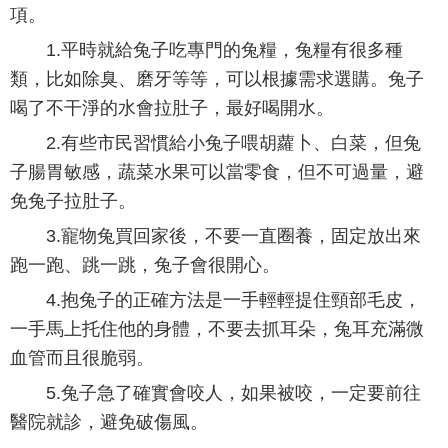
項。
1.平時就給兔子吃專門的兔糧，兔糧有很多種
類，比如除臭、磨牙等等，可以根據需求選購。兔子
喝了不干淨的水會拉肚子，最好喝開水。
2.有些市民習慣給小兔子喂胡蘿卜、白菜，但兔
子腸胃敏感，蔬菜水果可以當零食，但不可過量，避
免兔子拉肚子。
3.寵物兔買回家後，不要一直圈養，固定放出來
跑一跑、跳一跳，兔子會很開心。
4.抱兔子的正確方法是一手輕輕提住頸部毛皮，
一手馬上托住他的身體，不要去抓耳朵，兔耳充滿微
血管而且很脆弱。
5.兔子急了確實會咬人，如果被咬，一定要前往
醫院就診，避免破傷風。