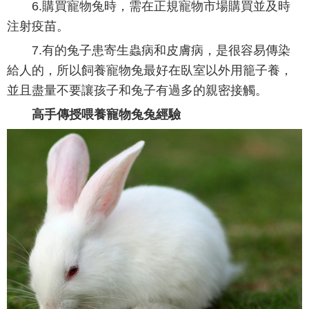
6.購買寵物兔時，需在正規寵物市場購買並及時
注射疫苗。
7.有的兔子患寄生蟲病和皮膚病，是很容易傳染
給人的，所以飼養寵物兔最好在臥室以外用籠子養，
並且盡量不要讓孩子和兔子有過多的親密接觸。
高手傳授喂養寵物兔兔經驗