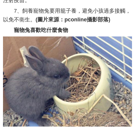
注射疫苗。
7、飼養寵物兔要用籠子養，避免小孩過多接觸，
以免不衛生。
(圖片來源：pconline攝影部落)
寵物兔喜歡吃什麼食物