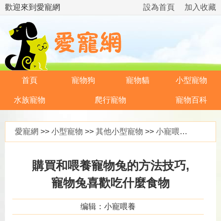
歡迎來到愛寵網
設為首頁
加入收藏
首頁
寵物狗
寵物貓
小型寵物
水族寵物
爬行寵物
寵物百科
愛寵網
>>
小型寵物
>>
其他小型寵物
>>
小寵喂養
>> 購
購買和喂養寵物兔的方法技巧,
寵物兔喜歡吃什麼食物
编辑：小寵喂養