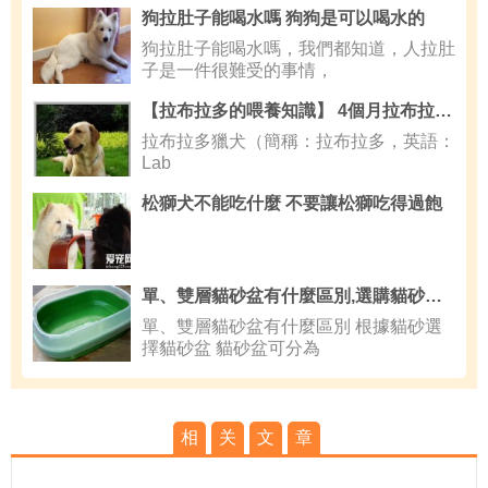
狗拉肚子能喝水嗎 狗狗是可以喝水的
狗拉肚子能喝水嗎，我們都知道，人拉肚
子是一件很難受的事情，
【拉布拉多的喂養知識】 4個月拉布拉多狗糧用不用泡
拉布拉多獵犬（簡稱：拉布拉多，英語：
Lab
松獅犬不能吃什麼 不要讓松獅吃得過飽
單、雙層貓砂盆有什麼區別,選購貓砂要點技巧的大公開
單、雙層貓砂盆有什麼區別 根據貓砂選
擇貓砂盆 貓砂盆可分為
相
关
文
章