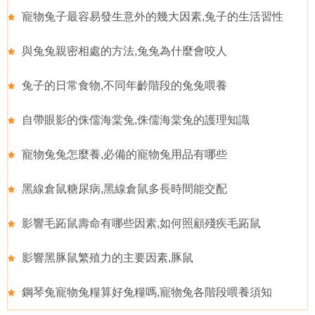
寵物兔子最容易發生意外的幾大因素,兔子的生活習性
與兔兔親密相處的方法,兔兔為什麼會咬人
兔子的日常食物,不同年齡階段的兔兔喂養
自帶眼影的侏儒海棠兔,侏儒海棠兔的護理知識
寵物兔兔怎麼養,必備的寵物兔用品有哪些
黑線倉鼠糖尿病,黑線倉鼠多長時間能交配
影響毛跖鼠壽命有哪些因素,如何照顧殘疾毛跖鼠
影響黑豚鼠繁殖力的主要因素,豚鼠
鋼琴兔寵物兔糧算好兔糧嗎,寵物兔各階段喂養須知