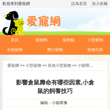
歡迎來到愛寵網
設為首頁
加入收藏
首頁
寵物狗
寵物貓
小型寵物
水族寵物
爬行寵物
寵物百科
愛寵網
>>
小型寵物
>>
其他小型寵物
>>
小寵喂養
>> 影
影響倉鼠壽命有哪些因素,小倉
鼠的飼養技巧
编辑：小寵喂養