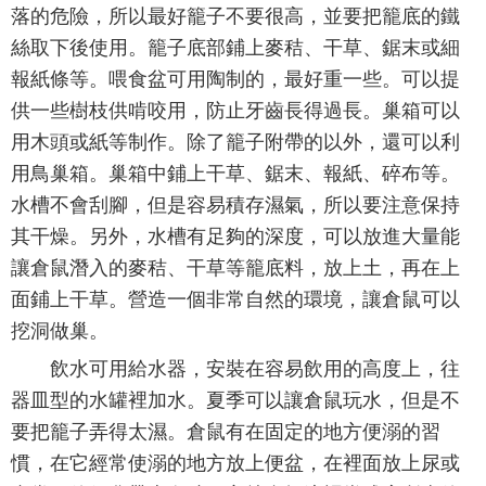
落的危險，所以最好籠子不要很高，並要把籠底的鐵
絲取下後使用。籠子底部鋪上麥秸、干草、鋸末或細
報紙條等。喂食盆可用陶制的，最好重一些。可以提
供一些樹枝供啃咬用，防止牙齒長得過長。巢箱可以
用木頭或紙等制作。除了籠子附帶的以外，還可以利
用鳥巢箱。巢箱中鋪上干草、鋸末、報紙、碎布等。
水槽不會刮腳，但是容易積存濕氣，所以要注意保持
其干燥。另外，水槽有足夠的深度，可以放進大量能
讓倉鼠潛入的麥秸、干草等籠底料，放上土，再在上
面鋪上干草。營造一個非常自然的環境，讓倉鼠可以
挖洞做巢。
飲水可用給水器，安裝在容易飲用的高度上，往
器皿型的水罐裡加水。夏季可以讓倉鼠玩水，但是不
要把籠子弄得太濕。倉鼠有在固定的地方便溺的習
慣，在它經常使溺的地方放上便盆，在裡面放上尿或