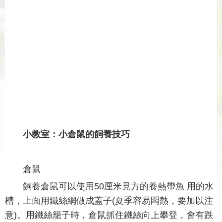
小教室：小倉鼠的飼養技巧
倉鼠
飼養倉鼠可以使用50厘米見方的養熱帶魚 用的水
槽，上面用鐵絲網做成蓋子(夏季容易悶熱，要加以注
意)。用鐵絲籠子時，倉鼠抓住鐵絲向上攀登，會有跌