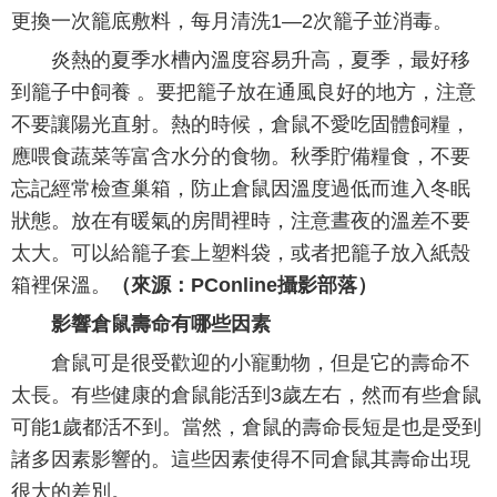
更換一次籠底敷料，每月清洗1—2次籠子並消毒。
炎熱的夏季水槽內溫度容易升高，夏季，最好移
到籠子中飼養 。要把籠子放在通風良好的地方，注意
不要讓陽光直射。熱的時候，倉鼠不愛吃固體飼糧，
應喂食蔬菜等富含水分的食物。秋季貯備糧食，不要
忘記經常檢查巢箱，防止倉鼠因溫度過低而進入冬眠
狀態。放在有暖氣的房間裡時，注意晝夜的溫差不要
太大。可以給籠子套上塑料袋，或者把籠子放入紙殼
箱裡保溫。
（來源：PConline攝影部落）
影響倉鼠壽命有哪些因素
倉鼠可是很受歡迎的小寵動物，但是它的壽命不
太長。有些健康的倉鼠能活到3歲左右，然而有些倉鼠
可能1歲都活不到。當然，倉鼠的壽命長短是也是受到
諸多因素影響的。這些因素使得不同倉鼠其壽命出現
很大的差別。