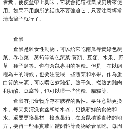
者糞，使便盆帶上臭味，它就會把這裡當成廁所來使
用。如果不用廁所的話也不要強迫它，只要注意經常
清潔籠子就行了。
倉鼠
倉鼠是雜食性動物，可以給它吃南瓜等黃綠色蔬
菜、卷心菜、莴筍等淡色蔬菜;薯類、豆類、水果、野
草、種子類等。也有倉鼠專用的飼糧。但是，在以飼
糧為主的時候，也要注意喂一些蔬菜和水果。作為蛋
白質的來源，可以喂它煮雞蛋、熟干魚、煮熟的雞肉
和奶酪、豆腐等，也可以喂一些狗糧、貓糧等。
倉鼠有把食物貯存在腮裡的習性。要注意勤更換
水。每天要清洗食盆和給水器，更換新鮮的食物和
水。還要更換巢材。檢查巢箱，在倉鼠積蓄食物的地
方，要留一些果實或固體飼料等食物給倉鼠吃。每周