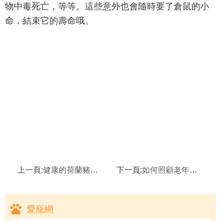
物中毒死亡，等等。這些意外也會隨時要了倉鼠的小
命，結束它的壽命哦。
上一頁:
健康的荷蘭豬有什麼特點,如何減少荷蘭豬的體味
下一頁:
如何照顧老年毛跖鼠,怎麼訓練毛跖鼠寶寶玩毛跖鼠球
愛寵網