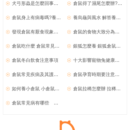
犬弓形蟲是怎麼回事？（犬弓形蟲對孕婦的影響）
倉鼠得了濕尾怎麼辦?倉鼠濕尾解決措施推薦
倉鼠身上有病毒嗎?養倉鼠的隱患介紹
養烏龜與風水 解答養烏龜是否影響風水
發現倉鼠有厭食現象怎麼辦
倉鼠的食物大致分為四大類
倉鼠吃什麼 倉鼠常見的營養品
銀狐怎麼養 銀狐倉鼠怎麼選擇最佳配對
倉鼠冬白飲食注意事項
十大影響寵物兔健康的殺手
倉鼠常見疾病及其護理防治
倉鼠孕育時期要注意的事項
如何養小倉鼠 小倉鼠如何飼養
倉鼠拉稀怎麼辦 拉稀的倉鼠應該怎麼辦
倉鼠常見病有哪些 倉鼠常見病集合