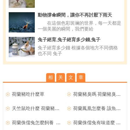
動物撐傘瞬間，讓你不再討厭下雨天
在這個色彩斑斓的世界，每一天都是
一個美麗的瞬間，我們要給
兔子絕育,兔子絕育多少錢,兔子
兔子絕育多少錢 根據各個地方不同價格
也不同 兔子
相
关
文
章
荷蘭豬吃什麼草
荷蘭豬臭嗎 荷蘭豬臭怎麼辦
天竺鼠吃什麼 荷蘭豬寶寶的喂養
荷蘭鳳凰怎麼養 該魚喜好中性偏酸軟水
荷蘭侏儒兔怎麼飼養 一日三次喂食飼料
荷蘭侏儒兔有味道麼 口腔問題引起口臭