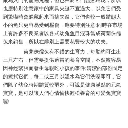
做為入門的寵物兔種，但也由於它們體態玲珑，所以
也應特別注意家中的家具夾縫不宜過大，以免它們受
到驚嚇時會躲藏起來而搞失蹤，它們也較一般體態大
小的兔只更容易受到壓傷，應要特別注意;同時在市場
上有許多不良業者以各式幼兔
魚
目混珠當成荷蘭侏儒
兔來銷售，所以在辨別上需要花費較大的功夫。
荷蘭侏儒兔有不錯的生育力，每胎約可生出
三只左右，但需要提供適當的養育空間，不然較容易
因神經緊張而發生母親吃小孩的事件;清潔的部份固定
的擦拭它們，每二或三月以溫水為它們洗澡即可，它
們除了幼兔時期體質較弱外，可說是健康滿點的元氣
寶寶，是可以讓人們心情愉快輕松養育的可愛兔寶寶
喔!