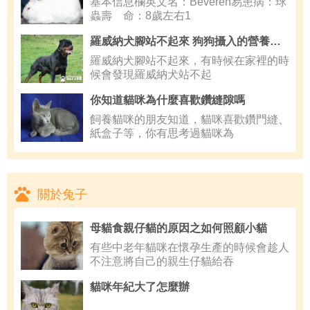
基本信息欄英文名：Beveren易患病：球
蟲壽 命：8歲左右1
羅威納犬腳站不起來 狗狗攝入的營養不夠
羅威納犬腳站不起來，有時候在家裡的時
候會發現羅威納犬站不起
你知道貓咪為什麼喜歡鑽縫隙嗎
飼養貓咪的朋友知道，貓咪喜歡鑽門縫、
紙盒子等，你有思考過貓咪為
關於兔子
母貓食親仔貓的原因之如何照顧小貓
有些中老年貓咪在懷孕生產的時候會趁人
不注意將自己的親生仔貓給吞
貓咪年紀大了怎麼辦