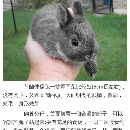
荷蘭侏儒兔一雙豎耳朵比較短(5cm長左右)，
沒有肉垂，又圓又闊的頭、大而明亮的眼晴，鼻扁，
短毛，身形矮胖。
飼養兔仔，首要購買一個合適的籠子，可以
容許許兔子站起來;要有充足的食物，一日三次喂食飼