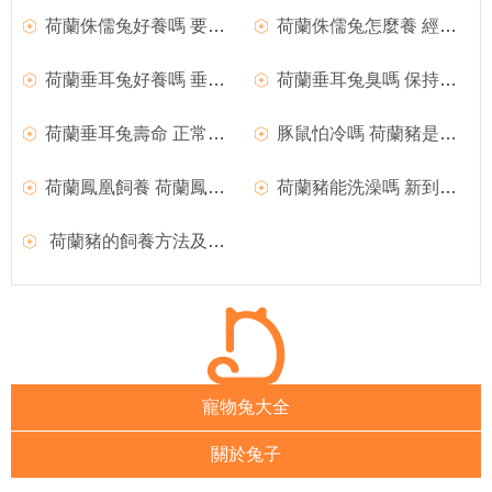
荷蘭侏儒兔好養嗎 要有充足的食物
荷蘭侏儒兔怎麼養 經常給它們梳理毛發
荷蘭垂耳兔好養嗎 垂耳兔是夜貓子
荷蘭垂耳兔臭嗎 保持身體清潔衛生
荷蘭垂耳兔壽命 正常壽命在10年左右
豚鼠怕冷嗎 荷蘭豬是怕冷但不怕熱的
荷蘭鳳凰飼養 荷蘭鳳凰飼養時可以成對飼養
荷蘭豬能洗澡嗎 新到家的荷蘭豬不建議洗澡
荷蘭豬的飼養方法及注意事項
寵物兔大全
關於兔子