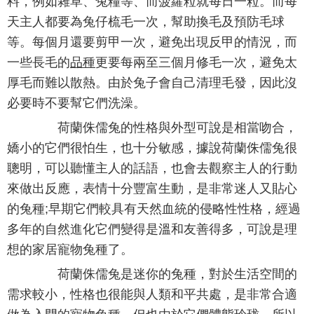
料，例如雜草、兔糧等、而菠蘿粒就每日一粒。而每
天主人都要為兔仔梳毛一次，幫助換毛及預防毛球
等。每個月還要剪甲一次，避免出現反甲的情況，而
一些長毛的
品種
更要每兩至三個月修毛一次，避免太
厚毛而難以散熱。由於兔子會自己清理毛發，因此沒
必要時不要幫它們洗澡。
荷蘭侏儒兔的性格與外型可說是相當吻合，
嬌小的它們很怕生，也十分敏感，據說荷蘭侏儒兔很
聰明，可以聽懂主人的話語，也會去觀察主人的行動
來做出反應，表情十分豐富生動，是非常迷人又貼心
的兔種;早期它們較具有天然血統的侵略性性格，經過
多年的自然進化它們變得是溫和友善得多，可說是理
想的家居寵物兔種了。
荷蘭侏儒兔是迷你的兔種，對於生活空間的
需求較小，性格也很能與人類和平共處，是非常合適