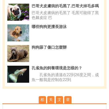
巴哥犬皮膚病的毛黑了,巴哥犬掉毛多嗎
巴哥犬皮膚病的毛黑了 毛黑可能得了黑
色棘皮症 巴
哪些狗狗更擅長游泳
狗狗舔了傷口怎麼辦
孔雀魚的飼養環境是怎樣的？
孔雀魚的適溫在22到26度之間，成
魚一般我是控制在22到
相
关
文
章