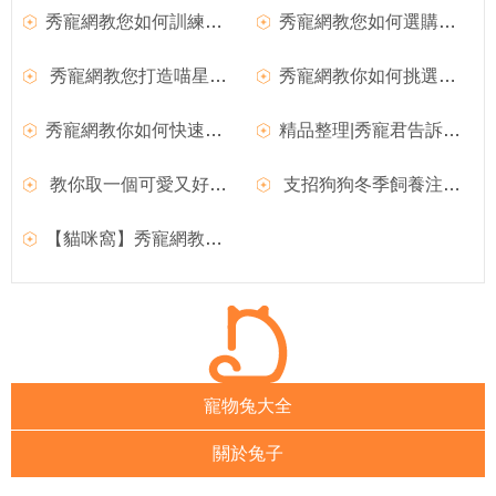
秀寵網教您如何訓練寵物鳥回籠
秀寵網教您如何選購健康的布偶貓
秀寵網教您打造喵星人專屬的窩
秀寵網教你如何挑選德國牧羊犬幼犬？
秀寵網教你如何快速辨別狗狗發燒
精品整理|秀寵君告訴你如何養好金毛尋回犬幼犬
教你取一個可愛又好聽的的狗狗名字
支招狗狗冬季飼養注意事項
【貓咪窩】秀寵網教您打造喵星人專屬的窩
寵物兔大全
關於兔子