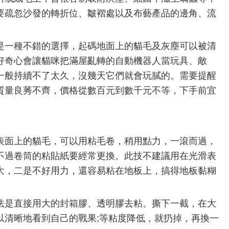
要疏忽沙發的轉折位、皺褶處以及布藝產品的邊角、流
一種不錯的選擇，起碼地面上的貓毛及灰塵可以被清
好奇心會讓貓咪把滿屋亂轉的自動機器人當玩具、敵
一般持續不了太久，沒幾天它們就會玩膩的。需要提醒
質量良莠不齊，價格從數百元到數千元不等，下手前宜
面上的貓毛，可以用粘毛卷，稍用點力，一滾而過，
不過卷筒的粘貼紙要經常更換。此技不建議用在光滑表
大，二是不好用力，還容易粘在地板上，搞得地板黏糊
是直接用大的封箱膠、透明膠去粘。撕下一截，在大
以清晰地看到自己的戰果;等粘度降低，就扔掉，再換一