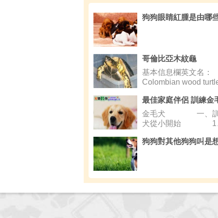
哥倫比亞木紋龜
基本信息欄英文名：
Colombian wood turt
金毛犬 一、訓
犬從小開始 1
齡
狗狗對其他狗狗叫是