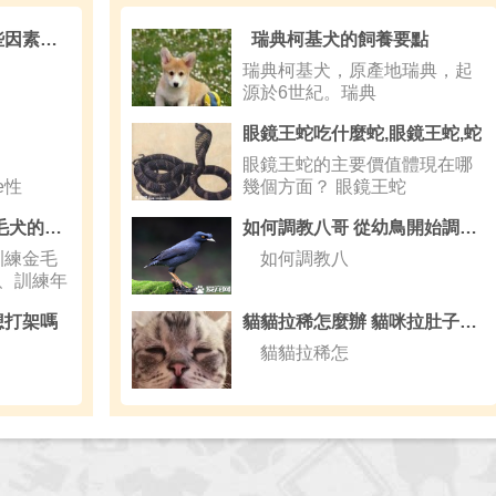
狗狗眼睛紅腫是由哪些因素引起
瑞典柯基犬的飼養要點
瑞典柯基犬，原產地瑞典，起
源於6世紀。瑞典
眼鏡王蛇吃什麼蛇,眼鏡王蛇,蛇
眼鏡王蛇的主要價值體現在哪
le性
幾個方面？ 眼鏡王蛇
最佳家庭伴侶 訓練金毛犬的4攻略
如何調教八哥 從幼鳥開始調教剛換第1次羽後為佳
練金毛
如何調教八
、訓練年
想打架嗎
貓貓拉稀怎麼辦 貓咪拉肚子需要注意的事項
貓貓拉稀怎