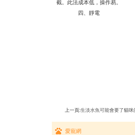
截。此法成本低，操作易。
四、靜電
上一頁:
生淡水魚可能會要了貓咪
愛寵網