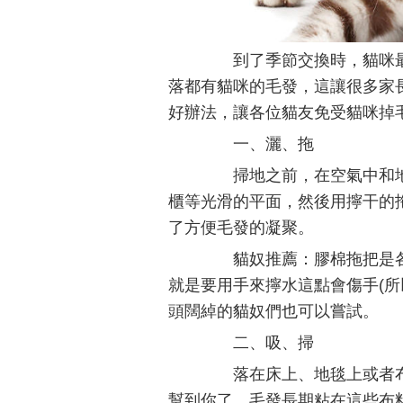
到了季節交換時，貓咪最
落都有貓咪的毛發，這讓很多家
好辦法，讓各位貓友免受貓咪掉
一、灑、拖
掃地之前，在空氣中和地
櫃等光滑的平面，然後用擰干的拖
了方便毛發的凝聚。
貓奴推薦：膠棉拖把是各
就是要用手來擰水這點會傷手(所
頭闊綽的貓奴們也可以嘗試。
二、吸、掃
落在床上、地毯上或者布
幫到你了。毛發長期粘在這些布