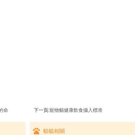
的命
下一頁:
寵物貓健康飲食攝入標准
貓貓相關