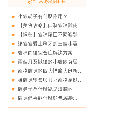
大家都在看
小貓胡子有什麼作用？
【美食攻略】自制貓咪雞肉南瓜丸子
【揭秘】貓咪尾巴不同姿勢有不同含義
讓貓貓愛上刷牙的三個步驟,三個原則挑選適合你的貓貓
貓咪節後綜合症解決方案
兩個月及以後的小貓飲食習慣的糾正和指導
寵物貓咪的四大怪癖大剖析,了解你家貓咪需要的玩具
讓貓咪學會與其它寵物家庭成員相處,貓咪是否也會春困
貓鼻子為什麼總是濕潤的
貓咪們喜歡什麼顏色,貓咪們也愛抱大腿