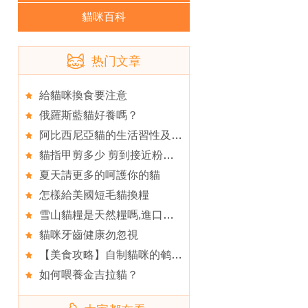
貓咪百科
热门文章
給貓咪換食要注意
俄羅斯藍貓好養嗎？
阿比西尼亞貓的生活習性及消除淚痕的方法,淚痕
貓指甲剪多少 剪到接近粉紅色嫩肉的部分
夏天請更多的呵護你的貓
怎樣給美國短毛貓換糧
雪山貓糧是天然糧嗎,進口優質貓糧的導購
貓咪牙齒健康勿忽視
【美食攻略】自制貓咪的鹌鹑海魚木瓜飯
如何喂養金吉拉貓？