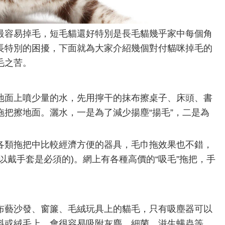
容易掉毛，短毛貓還好特別是長毛貓幾乎家中每個角
長特別的困擾，下面就為大家介紹幾個對付貓咪掉毛的
毛之苦。
面上噴少量的水，先用擰干的抹布擦桌子、床頭、書
把擦地面。灑水，一是為了減少揚塵“揚毛”，二是為
類拖把中比較經濟方便的器具，毛巾拖效果也不錯，
以戴手套是必須的)。網上有各種高價的“吸毛”拖把，手
藝沙發、窗簾、毛絨玩具上的貓毛，只有吸塵器可以
料或絨毛上，會很容易吸附灰塵、細菌，滋生螨蟲等，