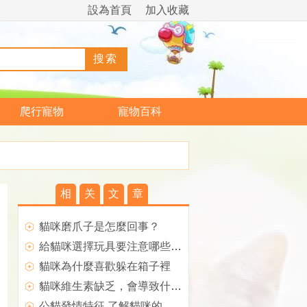
設為首頁
加入收藏
爬行寵物
寵物百科
相
关
文
章
貓咪磨爪子是怎麼回事？
給貓咪選擇玩具要注意哪些事項呢
貓咪為什麼喜歡躲在箱子裡
貓咪維生素缺乏，會導致什麼樣的後果？
公貓發情特征 了解貓咪的性成熟期