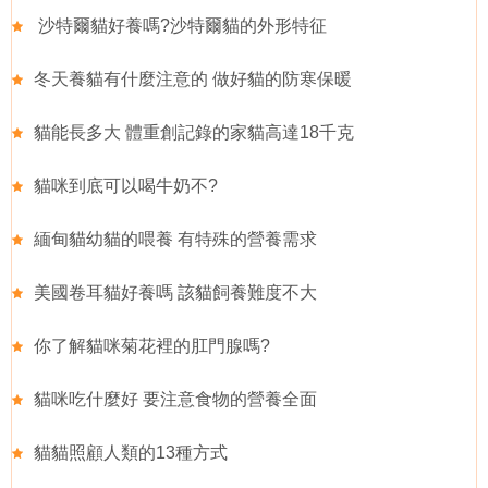
沙特爾貓好養嗎?沙特爾貓的外形特征
冬天養貓有什麼注意的 做好貓的防寒保暖
貓能長多大 體重創記錄的家貓高達18千克
貓咪到底可以喝牛奶不?
緬甸貓幼貓的喂養 有特殊的營養需求
美國卷耳貓好養嗎 該貓飼養難度不大
你了解貓咪菊花裡的肛門腺嗎?
貓咪吃什麼好 要注意食物的營養全面
貓貓照顧人類的13種方式