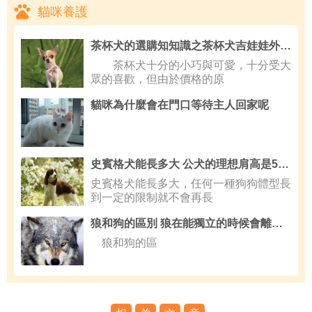
貓咪養護
茶杯犬的選購知知識之茶杯犬吉娃娃外形特征
茶杯犬十分的小巧與可愛，十分受大
眾的喜歡，但由於價格的原
貓咪為什麼會在門口等待主人回家呢
史賓格犬能長多大 公犬的理想肩高是50.8厘米
史賓格犬能長多大，任何一種狗狗體型長
到一定的限制就不會再長
狼和狗的區別 狼在能獨立的時候會離開母親
狼和狗的區