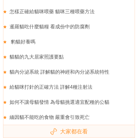
怎樣正確給貓咪喂藥 貓咪三種喂藥方法
暹羅貓吃什麼貓糧 看成份中的防腐劑
豹貓好養嗎
貓貓的九大居家照護要點
貓內分泌系統 詳解貓的神經和內分泌系統特性
給貓咪打針的正確方法 詳解4種注射法
如何不讓母貓發情 為母貓挑選適宜配種的公貓
緬因貓不能吃的食物 嚴重會引致死亡
大家都在看