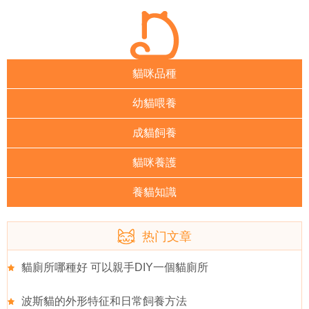
貓咪品種
幼貓喂養
成貓飼養
貓咪養護
養貓知識
热门文章
貓廁所哪種好 可以親手DIY一個貓廁所
波斯貓的外形特征和日常飼養方法