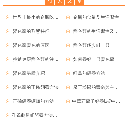
相
关
文
章
世界上最小的企鵝吃什麼？
企鵝的食量及生活習性
變色龍的形態特征
變色龍的生活習性及變色現象
變色龍變色的原因
變色龍多少錢一只
挑選健康變色龍的注意事項
如何養好一只變色龍
變色龍品種介紹
紅蟲的飼養方法
變色龍的正確飼養方法
魔王松鼠的壽命與主人的喂養方法有很大關系
正確飼養蝾螈的方法
中華石龍子好養嗎?中華石龍子圖片|價格|習性介紹
孔雀刺尾蜥飼養方法和外形特征介紹