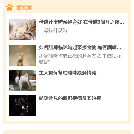
愛寵網
母貓什麼時候絕育好 在母貓8個月之後絕育
母貓什麼時
如何訓練貓咪站起來接食物,如何訓練貓咪不跳上床
訓練貓咪需要正確的刺激方法 中國狸花
貓(詳
主人如何幫助貓咪緩解情緒
貓咪常見的眼部疾病及其治療