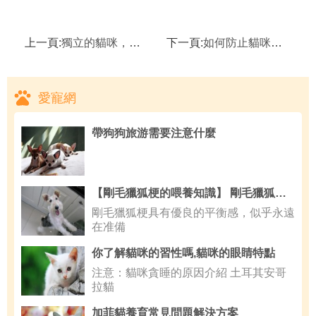
上一頁:
獨立的貓咪，不需要我們也能過得很好？
下一頁:
如何防止貓咪捕殺小動物
愛寵網
帶狗狗旅游需要注意什麼
【剛毛獵狐梗的喂養知識】 剛毛獵狐梗好養嗎
剛毛獵狐梗具有優良的平衡感，似乎永遠
在准備
你了解貓咪的習性嗎,貓咪的眼睛特點
注意：貓咪貪睡的原因介紹 土耳其安哥
拉貓
加菲貓養育常見問題解決方案