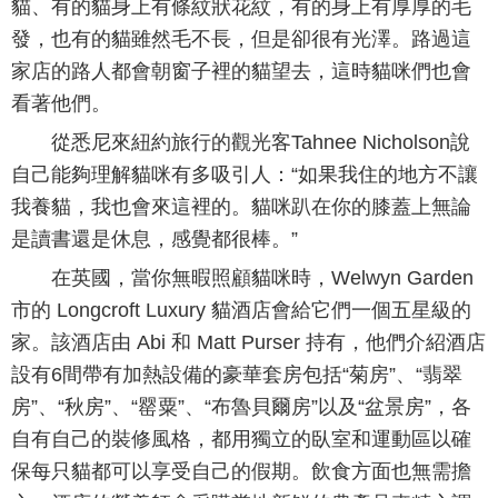
貓、有的貓身上有條紋狀花紋，有的身上有厚厚的毛
發，也有的貓雖然毛不長，但是卻很有光澤。路過這
家店的路人都會朝窗子裡的貓望去，這時貓咪們也會
看著他們。
從悉尼來紐約旅行的觀光客Tahnee Nicholson說
自己能夠理解貓咪有多吸引人：“如果我住的地方不讓
我養貓，我也會來這裡的。貓咪趴在你的膝蓋上無論
是讀書還是休息，感覺都很棒。”
在英國，當你無暇照顧貓咪時， Welwyn Garden
市的 Longcroft Luxury 貓酒店會給它們一個五星級的
家。該酒店由 Abi 和 Matt Purser 持有，他們介紹酒店
設有6間帶有加熱設備的豪華套房包括“菊房”、“翡翠
房”、“秋房”、“罂粟”、“布魯貝爾房”以及“盆景房”，各
自有自己的裝修風格，都用獨立的臥室和運動區以確
保每只貓都可以享受自己的假期。飲食方面也無需擔