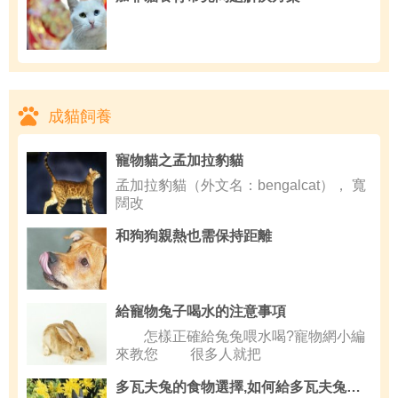
成貓飼養
寵物貓之孟加拉豹貓
孟加拉豹貓（外文名：bengalcat）， 寬
闊改
和狗狗親熱也需保持距離
給寵物兔子喝水的注意事項
怎樣正確給兔兔喂水喝?寵物網小編
來教您 很多人就把
多瓦夫兔的食物選擇,如何給多瓦夫兔喂牛奶