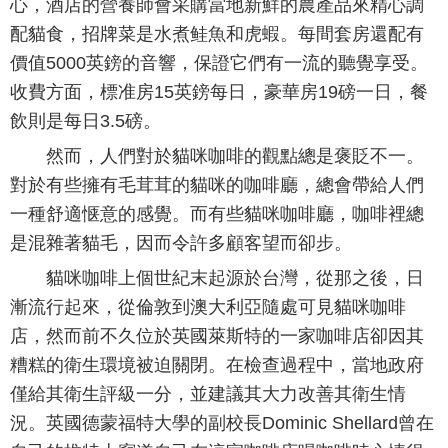
心，酒店的營養師會采購當地新鮮的農產品來精心調
配貓食，招牌菜是水煮鲑魚和虎蝦。每間套房還配有
價值5000英鎊的音響，保證它們有一流的聽覺享受。
收費方面，標准房15英鎊每日，豪華房19磅一日，餐
飲則是每日3.5磅。
然而，人們對於貓咪咖啡的觀點總是褒貶不一。
對於有些擁有毛茸茸的貓咪的咖啡廳，總會帶給人們
一種舒適惬意的感覺。而有些貓咪咖啡廳，咖啡裡總
是混雜著貓毛，因而令許多顧客望而卻步。
貓咪咖啡上個世紀末起源於台灣，從那之後，日
漸流行起來，從倫敦到澳大利亞隨處可見貓咪咖啡
店，然而前不久位於英國萊斯特的一家咖啡店卻因其
糟糕的衛生環境被迫關閉。在檢查過程中，當地政府
僅給其衛生評級一分，並建議其大力改善其衛生情
況。英國德蒙福特大學的副校長 Dominic Shellard曾在