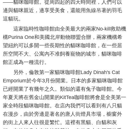
——貓咪咖啡館。從周四起的四天時間裡，人們可以
邊與貓咪親近，邊享受美食，還能用魚線吊著的羽毛
逗貓玩。
這家臨時性咖啡館由全美最大的兩家No-kill救助機
構Purina One和美國北岸動物聯盟合辦，兩家機構希
望紐約可以多開一些長期性的貓咪咖啡館，在一些居
所空間不大、公寓內不准飼養寵物的城市，貓咪咖啡
館正成為一種流行。
另外，倫敦第一家貓咪咖啡館Lady Dinah's Cat
Emporium於今年3月份開業。日本的多家貓咪咖啡館
已經開業了有幾年之久。類似的還有兔子咖啡館。今
年夏天將在舊金山開業的KitTea咖啡館將會是全美第一
家全時段貓咪咖啡館。在店內我們可以看到有八只貓
在漫步，由於旁邊是著名的唐人街燈具市場，櫥窗外
的街上人來人往很是繁忙。這裡有黑貓、白貓和灰