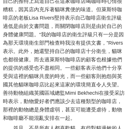
自己的推特上寫道自己在這家咖啡店喝咖啡時心情很
糟糕，因其店內充斥著貓咪糞便的味道。但萊斯特咖
啡店的老板Lisa Rivers堅持表示自己咖啡店衛生評級
過低是由於文書問題，而關閉咖啡店則是由於自己的
身體健康問題。“我的咖啡店的衛生評級只有一分是因
為那天環境衛生部門檢查時我沒有提供文書，”Rivers
表示。此外，她還堅持自己的咖啡店十分衛生，貓咪
也都很健康。而去過萊斯特咖啡店的顧客也根據他們
的提供的感受也不盡相同。一些顧客表示他們十分享
受與這裡的貓咪共度的時光，而一些顧客則抱怨與英
國其他貓咪咖啡店比起來這家的環境簡直令人失望。
善待動物組織英國區域總監Mimi Bekhechi在接受采訪
時表示，動物愛好者們應該少去這種類型的咖啡店，
那裡的動物總是身體虛弱，甚至可能遭受虐待，動物
和咖啡廳不能混亂安排在一起。
並且，不是所有人都喜歡貓，有些對貓過敏的人