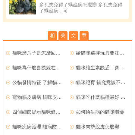
多瓦夫兔得了螨蟲病怎麼辦 多瓦夫兔得
了螨蟲病，可
相
关
文
章
貓咪磨爪子是怎麼回事？
給貓咪選擇玩具要注意哪些事項呢
貓咪為什麼喜歡躲在箱子裡
貓咪維生素缺乏，會導致什麼樣的後果？
公貓發情特征 了解貓咪的性成熟期
貓咪絕育 貓究竟該不該做絕育
寵物貓皮膚病 貓咪皮膚病有哪些
貓咪吃什麼貓糧最好 貓咪貓糧分類
四個細節提示貓咪健康隱患
如何給生病的貓咪喂藥
貓咪疾病護理 貓病防治方法
貓咪肉墊脫皮怎麼辦