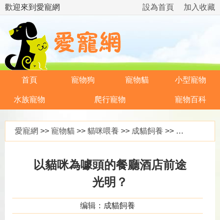
歡迎來到愛寵網
設為首頁
加入收藏
首頁
寵物狗
寵物貓
小型寵物
水族寵物
爬行寵物
寵物百科
愛寵網
>>
寵物貓
>>
貓咪喂養
>>
成貓飼養
>> 以貓咪為噱頭的餐廳酒店前途光明？
以貓咪為噱頭的餐廳酒店前途
光明？
编辑：成貓飼養