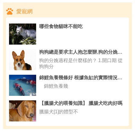
愛寵網
哪些食物貓咪不能吃
狗狗總是要求主人抱怎麼辦,狗的分娩過程是什麼樣的
狗的分娩過程是什麼樣的？ 1.開口期 從
狗狗分
錦鯉魚養幾條好 根據魚缸的實際情況來判斷
錦鯉魚養幾
【臘腸犬的喂養知識】 臘腸犬吃肉好嗎
臘腸犬[1]的體型不