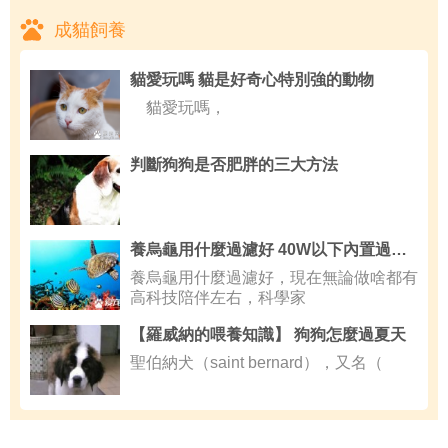
成貓飼養
貓愛玩嗎 貓是好奇心特別強的動物
貓愛玩嗎，
判斷狗狗是否肥胖的三大方法
養烏龜用什麼過濾好 40W以下內置過濾即可
養烏龜用什麼過濾好，現在無論做啥都有
高科技陪伴左右，科學家
【羅威納的喂養知識】 狗狗怎麼過夏天
聖伯納犬（saint bernard），又名（