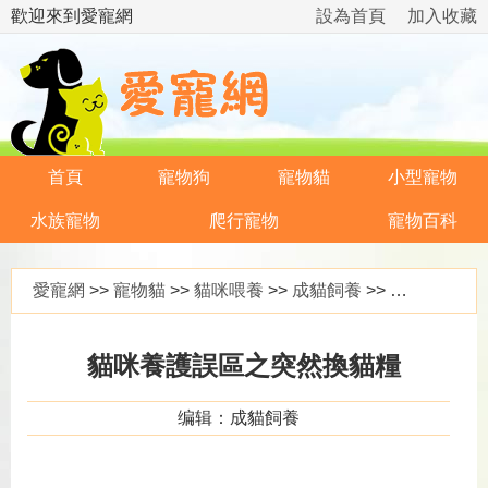
歡迎來到愛寵網
設為首頁
加入收藏
首頁
寵物狗
寵物貓
小型寵物
水族寵物
爬行寵物
寵物百科
愛寵網
>>
寵物貓
>>
貓咪喂養
>>
成貓飼養
>> 貓咪養護誤區之突然換貓糧
貓咪養護誤區之突然換貓糧
编辑：成貓飼養