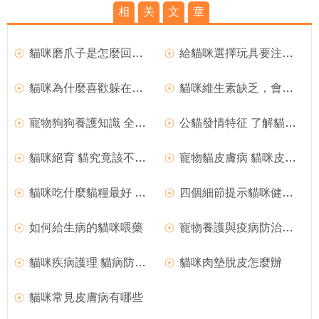
相
关
文
章
貓咪磨爪子是怎麼回事？
給貓咪選擇玩具要注意哪些事項呢
貓咪為什麼喜歡躲在箱子裡
貓咪維生素缺乏，會導致什麼樣的後果？
寵物狗狗養護知識 全方面養護透析
公貓發情特征 了解貓咪的性成熟期
貓咪絕育 貓究竟該不該做絕育
寵物貓皮膚病 貓咪皮膚病有哪些
貓咪吃什麼貓糧最好 貓咪貓糧分類
四個細節提示貓咪健康隱患
如何給生病的貓咪喂藥
寵物養護與疫病防治專業培養
貓咪疾病護理 貓病防治方法
貓咪肉墊脫皮怎麼辦
貓咪常見皮膚病有哪些