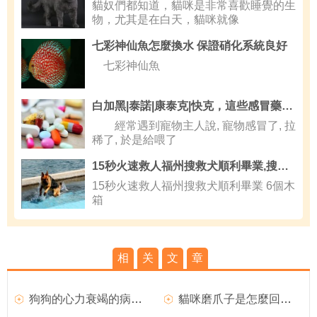
貓奴們都知道，貓咪是非常喜歡睡覺的生
物，尤其是在白天，貓咪就像
七彩神仙魚怎麼換水 保證硝化系統良好
七彩神仙魚
白加黑|泰諾|康泰克|快克，這些感冒藥可以給貓狗吃嗎？
經常遇到寵物主人說, 寵物感冒了, 拉
稀了, 於是給喂了
15秒火速救人福州搜救犬順利畢業,搜救犬
15秒火速救人福州搜救犬順利畢業 6個木
箱
相
关
文
章
狗狗的心力衰竭的病因和症狀
貓咪磨爪子是怎麼回事？