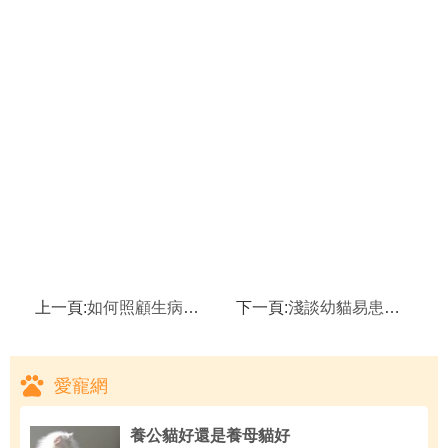
上一頁:
如何照顧生病的貓咪
下一頁:
淺談幼貓易患的皮膚病
愛寵網
養公貓好還是養母貓好