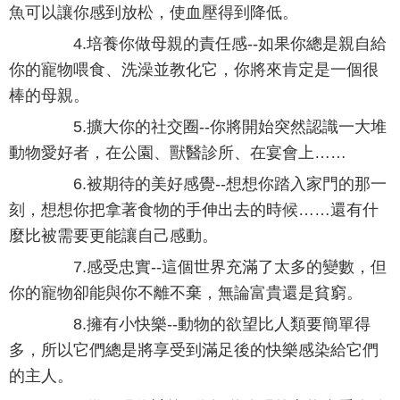
魚可以讓你感到放松，使血壓得到降低。
4.培養你做母親的責任感--如果你總是親自給
你的寵物喂食、洗澡並教化它，你將來肯定是一個很
棒的母親。
5.擴大你的社交圈--你將開始突然認識一大堆
動物愛好者，在公園、獸醫診所、在宴會上……
6.被期待的美好感覺--想想你踏入家門的那一
刻，想想你把拿著食物的手伸出去的時候……還有什
麼比被需要更能讓自己感動。
7.感受忠實--這個世界充滿了太多的變數，但
你的寵物卻能與你不離不棄，無論富貴還是貧窮。
8.擁有小快樂--動物的欲望比人類要簡單得
多，所以它們總是將享受到滿足後的快樂感染給它們
的主人。