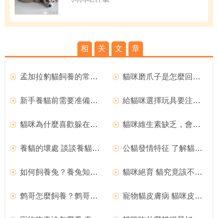
相
关
文
章
孟加拉豹貓飼養的常見問題
貓咪磨爪子是怎麼回事？
新手養貓前需要准備些什麼呢
給貓咪選擇玩具要注意哪些事項呢
貓咪為什麼喜歡躲在箱子裡
貓咪維生素缺乏，會導致什麼樣的後果？
養貓的壞處 談談養貓的一些危害或壞處
公貓發情特征 了解貓咪的性成熟期
如何飼養兔？養兔知識大全
貓咪絕育 貓究竟該不該做絕育
鹩哥怎麼飼養？鹩哥的飼養方法
寵物貓皮膚病 貓咪皮膚病有哪些