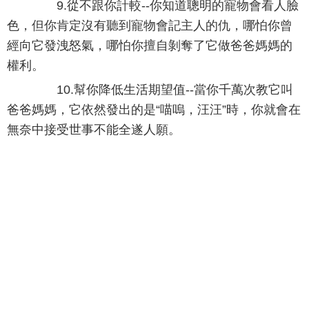
9.從不跟你計較--你知道聰明的寵物會看人臉
色，但你肯定沒有聽到寵物會記主人的仇，哪怕你曾
經向它發洩怒氣，哪怕你擅自剝奪了它做爸爸媽媽的
權利。
10.幫你降低生活期望值--當你千萬次教它叫
爸爸媽媽，它依然發出的是“喵嗚，汪汪”時，你就會在
無奈中接受世事不能全遂人願。