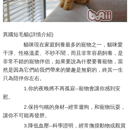
異國短毛貓(詳情介紹)
貓咪現在家庭飼養最多的寵物之一，貓咪愛
干淨、性格溫柔、不吵不鬧，而且非常容易飼養，是
非常不錯的寵物伴侶，如果要說為什麼要養寵物，當
然是因為它們給我們帶來的樂趣是無窮的，終其一生
只為陪伴你左右。
1.你的夜晚將不再孤寂--寵物會讓你感到安
慰。
2.保持勻稱的身材--經常遛狗，和寵物玩耍，
讓你不可能再發胖。
3.降低血壓--科學證明，經常撫摸動物或觀賞