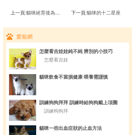
上一頁:
貓咪絕育後為何貓又發情
下一頁:
貓咪的十二星座
愛寵網
怎麼看吉娃娃純不純 辨別的小技巧
怎麼看吉娃
貓咪飲食不當損健康 喂養需謹慎
訓練狗狗拜拜 訓練時給狗狗戴上項圈
訓練狗狗拜
貓咪一些出血症狀的止血方法