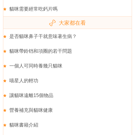
貓咪需要經常吃鈣片嗎
大家都在看
是否貓咪鼻子干就意味著生病？
貓咪帶鈴铛和項圈的若干問題
一個人可同時養幾只貓咪
喵星人的輕功
讓貓咪遠離15個物品
營養補充與貓咪健康
貓咪書籍介紹