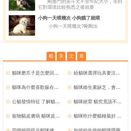
剛進門的英斗犬不管年紀大小，等到
它對環境比較熟悉之後就要
小狗一天喂幾次 小狗餓了就喂
小狗一天喂幾次?剛剛出
相
关
文
章
貓咪磨爪子是怎麼回事？
給貓咪選擇玩具要注意哪些事項呢
貓咪為什麼喜歡躲在箱子裡
貓咪維生素缺乏，會導致什麼樣的後果？
公貓發情特征 了解貓咪的性成熟期
貓咪絕育 貓究竟該不該做絕育
寵物貓皮膚病 貓咪皮膚病有哪些
貓咪吃什麼貓糧最好 貓咪貓糧分類
四個細節提示貓咪健康隱患
如何給生病的貓咪喂藥