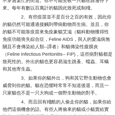
不穿過繁忙的街道。你不可能去教一只貓在路邊停下
來。每年有數以百萬計的貓因此致死或制殘。
2、有些疫苗並不是百分之百的有效，因此你
的貓仍然可能通過接觸到帶病動物而生病。並且，你
的貓不可能靠疫苗來免疫象貓艾滋（貓科動物獲得性
免疫功能喪失綜合症，Feline AIDS，與人的愛滋病無
關且不會傳染給人類--譯者）和貓傳染性腹膜炎
（Feline Infectious Peritonitis-- FIP)，這些病對貓都是
致死性的。外出的貓也更容易滋生跳蚤、蠕蟲、耳螨
和其他寄生蟲。
3、如果你的貓外出，狗和其它野生動物也會
威脅到你的貓。貓在恐懼時常常不知道後退，而且一
只家貓也不是一只大狗或一個野生動物的對手。
4、而且回有殘酷的人偷走你的貓，如果你給
他們這個機會的話。有些人將偷來的貓或小貓賣給實