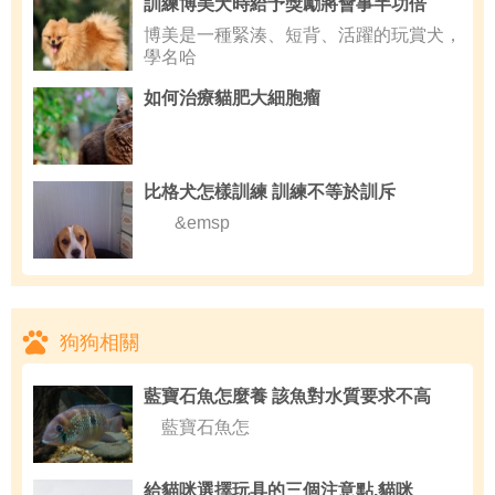
訓練博美犬時給予獎勵將會事半功倍
博美是一種緊湊、短背、活躍的玩賞犬，
學名哈
如何治療貓肥大細胞瘤
比格犬怎樣訓練 訓練不等於訓斥
&emsp
狗狗相關
藍寶石魚怎麼養 該魚對水質要求不高
藍寶石魚怎
給貓咪選擇玩具的三個注意點,貓咪