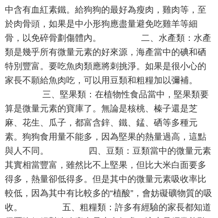
中含有血紅素鐵。給狗狗的最好為瘦肉，雞肉等，至
於肉骨頭，如果是中小形狗應盡量避免吃雞羊等細
骨，以免碎骨劃傷體內。 二、水產類：水產
類是幾乎所有微量元素的好來源，海產當中的碘和硒
特別豐富。要吃魚肉類應將刺挑淨。如果是很小心的
家長不願給魚肉吃，可以用豆類和粗糧加以彌補。
三、堅果類：在植物性食品當中，堅果類要
算是微量元素的寶庫了。無論是核桃、榛子還是芝
麻、花生、瓜子，都富含鋅、鐵、錳、硒等多種元
素。狗狗食用量不能多，因為堅果的熱量過高，這點
與人不同。 四、豆類：豆類當中的微量元素
其實相當豐富，雖然比不上堅果，但比大米白面要多
得多，熱量卻低得多。但是其中的微量元素吸收率比
較低，因為其中有比較多的“植酸”，會妨礙礦物質的吸
收。 五、粗糧類：許多有經驗的家長都知道