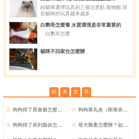
給貓咪選擇玩具的三個注意點 寵物貓 現
在貓咪的玩具越來越多
白鹦哥怎麼養 水質環境是非常重要的
白鹦哥怎麼
貓咪不回家住怎麼辦
相
关
文
章
狗狗得了異食癖怎麼辦？
狗狗睾丸炎（附睾炎）的臨床症狀
狗狗得了前列腺炎怎麼辦？
母犬難產怎麼辦？如何處理難產的狗狗？