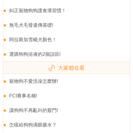
糾正寵物狗狗護食壞習慣！
無毛犬毛發遺傳基礎!
阿拉斯加雪橇犬顏色！
選購狗狗浴液的2個誤區!
大家都在看
寵物狗不愛洗澡怎麼辦!
FCI賽事名稱!
讓狗狗不再亂叫的竅門!
怎樣給狗狗滴眼藥水？