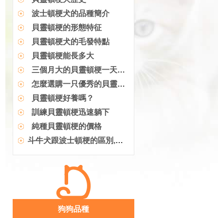
波士頓梗犬的品種簡介
貝靈頓梗的形態特征
貝靈頓梗犬的毛發特點
貝靈頓梗能長多大
三個月大的貝靈頓梗一天的口糧
怎麼選購一只優秀的貝靈頓梗
貝靈頓梗好養嗎？
訓練貝靈頓梗迅速躺下
純種貝靈頓梗的價格
斗牛犬跟波士頓梗的區別,長相類似個頭不同
狗狗品種