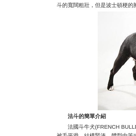
斗的寬闊粗壯，但是波士頓梗的
法斗的簡單介紹
法國斗牛犬(FRENCH B
被毛平滑、結構緊湊，體型中等