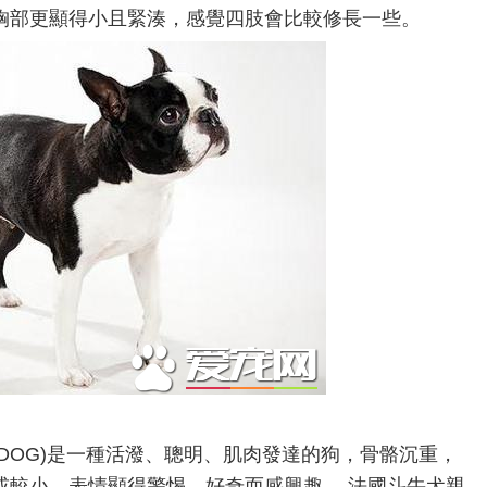
胸部更顯得小且緊湊，感覺四肢會比較修長一些。
ULLDOG)是一種活潑、聰明、肌肉發達的狗，骨骼沉重，
或較小。表情顯得警惕、好奇而感興趣。 法國斗牛犬親