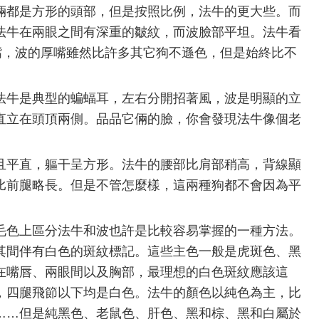
倆都是方形的頭部，但是按照比例，法牛的更大些。而
法牛在兩眼之間有深重的皺紋，而波臉部平坦。法牛看
嘴，波的厚嘴雖然比許多其它狗不遜色，但是始終比不
法牛是典型的蝙蝠耳，左右分開招著風，波是明顯的立
直立在頭頂兩側。品品它倆的臉，你會發現法牛像個老
。
且平直，軀干呈方形。法牛的腰部比肩部稍高，背線顯
比前腿略長。但是不管怎麼樣，這兩種狗都不會因為平
毛色上區分法牛和波也許是比較容易掌握的一種方法。
其間伴有白色的斑紋標記。這些主色一般是虎斑色、黑
在嘴唇、兩眼間以及胸部，最理想的白色斑紋應該這
，四腿飛節以下均是白色。法牛的顏色以純色為主，比
……但是純黑色、老鼠色、肝色、黑和棕、黑和白屬於