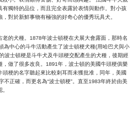
具有獨特的品位，而且完全表露於表情與動作。對小孩
強，對於新鮮事物有極強的好奇心的優秀玩具犬。
老的犬種。1878年波士頓梗在犬展大會露面，那時名
士頓為中心的斗牛活動產生了波士頓梗犬種(用哈巴犬與小
期的波士頓梗是斗牛犬及牛頭梗交配產生的犬種，後期經
，做了很多改良。1891年，波士頓的美國牛頭梗俱樂
牛頭梗的名字聽起來比較刺耳而未獲批准，同年，美國
字不正確，而更名為“波士頓梗”。直至1983年終於由美
認。