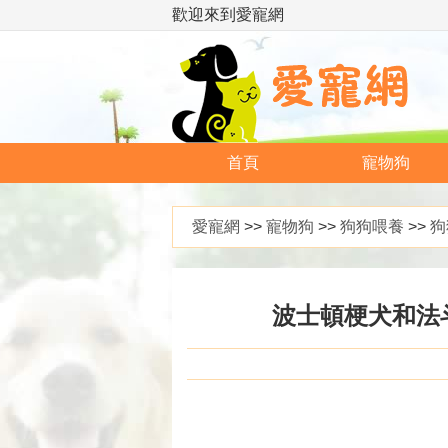
歡迎來到愛寵網
首頁
寵物狗
愛寵網
>>
寵物狗
>>
狗狗喂養
>>
狗
波士頓梗犬和法