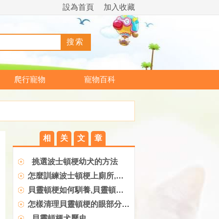
設為首頁
加入收藏
爬行寵物
寵物百科
相
关
文
章
挑選波士頓梗幼犬的方法
怎麼訓練波士頓梗上廁所,怎麼訓練波士頓梗不叫
貝靈頓梗如何馴養,貝靈頓梗皮膚病
怎樣清理貝靈頓梗的眼部分泌物,清理
貝靈頓梗犬歷史