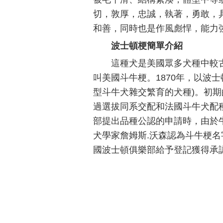
切，敦厚，忠誠，執著，勇敢，
和善，同時也是作風彪悍，能力
波士頓梗簡單介紹
這種犬是美國眾多犬種中較古
叫美國斗牛梗。1870年，以波
型斗牛犬雜交繁育的犬種)。初
過選拔同系交配和法國斗牛犬配種
部提出品種公認的申請時，由於
犬學家詹姆斯.沃森認為斗牛梗名
國波士頓俱樂部給予登記獲得承