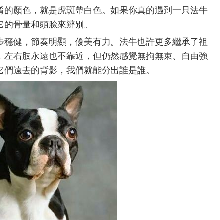
淆的顏色，就是虎斑帶白色。如果你真的遇到一只法牛
它的骨量和頭臉來辨別。
步穩健，節奏明顯，優美有力。法牛也許更多繼承了祖
，左右肢永遠也不靠近，但仍然感覺無拘無束、自由強
它們遠去的背影，我們就能分出誰是誰。