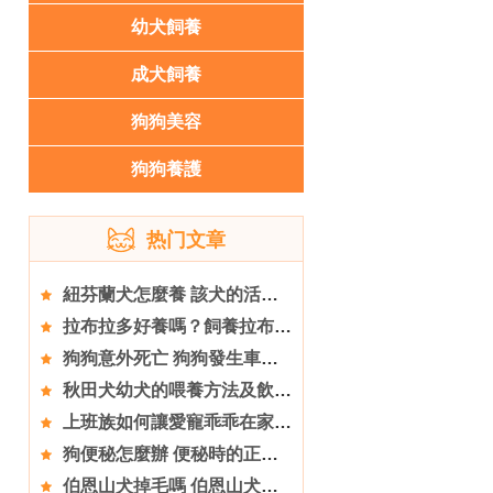
幼犬飼養
成犬飼養
狗狗美容
狗狗養護
热门文章
紐芬蘭犬怎麼養 該犬的活動量是比較大
拉布拉多好養嗎？飼養拉布拉多的誤區
狗狗意外死亡 狗狗發生車禍處理的方法
秋田犬幼犬的喂養方法及飲食上需注意的事項有哪些？
上班族如何讓愛寵乖乖在家的8大方法
狗便秘怎麼辦 便秘時的正確飲食觀
伯恩山犬掉毛嗎 伯恩山犬掉毛處理方法