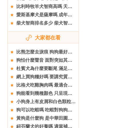
比利時牧羊犬智商高嗎 天生就很聰明的狗狗
愛斯基摩犬是薩摩嗎 成年之後更好區分
柴犬智商排名多少 柴犬智商排名在79名以外
大家都在看
比熊怎麼去淚痕 狗狗最好不要用眼藥膏
狗怕什麼聲音 面對突如其來的聲音尤為敏感
杜賓犬為什麼要斷尾 滿足人們的審美需求
網上買狗糧好嗎 要講究質量和營養
比格犬吃雞胸肉嗎 最適合比格犬吃的食物
狗能看到幾種顏色 只呈現為粉彩的色調
小狗身上有皮屑和白色顆粒怎麼辦 分辨不清請就醫
狗可以吃蝦嗎 吃蝦對狗狗的皮膚不好
黃狗是什麼狗 是中華田園犬也是本土犬
紐芬蘭犬的好養嗎 適當補充肉類食物