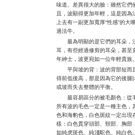
味道。差異很大的臉：雖然它們
且，波顯得更加年輕，這是因為
上去有一副更加寬厚“性感”的大
過法牛。
最為明顯的是它們的耳朵，
耳，有些經過修剪的耳朵，甚至
年紳士，波更宛如一位年輕貴族
平與坡的背：波的背部短而
得前低後高，那是因為它的後腿
或坡而失去整體的平衡。
最容易區分的被毛顏色：從
所有波的毛色一定是一種主色，
色和海豹色，白色斑紋一定出現
樣：白色貫穿頭部、頸部、胸部
如純虎斑色、純淺駝色、純白色