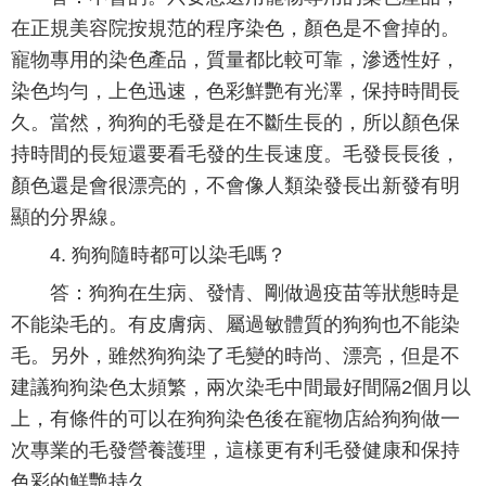
在正規美容院按規范的程序染色，顏色是不會掉的。
寵物專用的染色產品，質量都比較可靠，滲透性好，
染色均勻，上色迅速，色彩鮮艷有光澤，保持時間長
久。當然，狗狗的毛發是在不斷生長的，所以顏色保
持時間的長短還要看毛發的生長速度。毛發長長後，
顏色還是會很漂亮的，不會像人類染發長出新發有明
顯的分界線。
4. 狗狗隨時都可以染毛嗎？
答：狗狗在生病、發情、剛做過疫苗等狀態時是
不能染毛的。有皮膚病、屬過敏體質的狗狗也不能染
毛。另外，雖然狗狗染了毛變的時尚、漂亮，但是不
建議狗狗染色太頻繁，兩次染毛中間最好間隔2個月以
上，有條件的可以在狗狗染色後在寵物店給狗狗做一
次專業的毛發營養護理，這樣更有利毛發健康和保持
色彩的鮮艷持久。