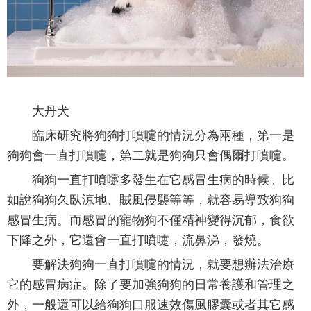
大丹犬
臨床研究將狗狗打噴嚏的情況分為兩種，第一是
狗狗會一直打噴嚏，第二就是狗狗只會偶爾打噴嚏。
狗狗一直打噴嚏多發生在它感冒生病的時候。比
如說狗狗久臥涼地、賊風侵襲等等，就容易導致狗狗
感冒生病。而感冒的寵物狗不僅精神變得沉郁，食欲
下降之外，它還會一直打噴嚏，流鼻涕，發燒。
要解決狗狗一直打噴嚏的情況，就要想辦法治療
它的感冒病症。除了要加強狗狗的日常養護和管理之
外，一般還可以給狗狗口服速效傷風膠囊或者其它感