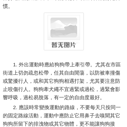
慣。
1. 外出運動時應給狗狗帶上牽引帶。尤其在市區
街道上切勿疏忽松帶，任其自由閒蕩，以防被車撞傷
或驚擾行人，或和其它狗狗相遇打架，尤其要注意防
止咬傷行人。狗狗牽犬繩不宜過緊或過松，過緊會影
響呼吸，過松易脫落，有一定的自由度最好。
2. 應該時常變換運動的路線，不要每天只按同一
的固定路線活動，運動中應防止它用鼻子去嗅聞其它
狗狗所留下的排洩物或其它物體，更不能讓狗狗接