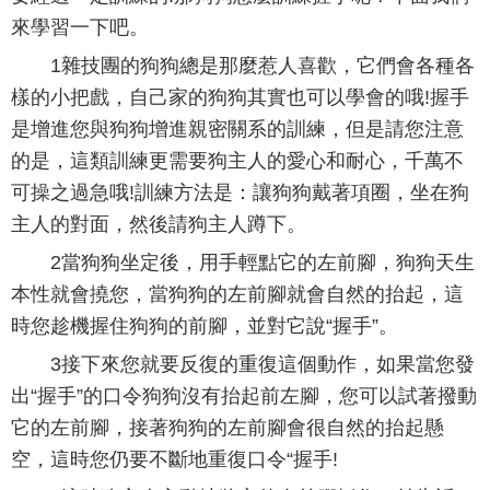
來學習一下吧。
1雜技團的狗狗總是那麼惹人喜歡，它們會各種各
樣的小把戲，自己家的狗狗其實也可以學會的哦!握手
是增進您與狗狗增進親密關系的訓練，但是請您注意
的是，這類訓練更需要狗主人的愛心和耐心，千萬不
可操之過急哦!訓練方法是：讓狗狗戴著項圈，坐在狗
主人的對面，然後請狗主人蹲下。
2當狗狗坐定後，用手輕點它的左前腳，狗狗天生
本性就會撓您，當狗狗的左前腳就會自然的抬起，這
時您趁機握住狗狗的前腳，並對它說“握手”。
3接下來您就要反復的重復這個動作，如果當您發
出“握手”的口令狗狗沒有抬起前左腳，您可以試著撥動
它的左前腳，接著狗狗的左前腳會很自然的抬起懸
空，這時您仍要不斷地重復口令“握手!