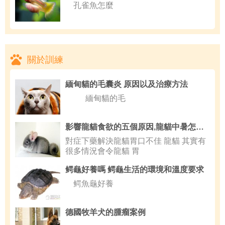
孔雀魚怎麼
關於訓練
緬甸貓的毛囊炎 原因以及治療方法
緬甸貓的毛
影響龍貓食欲的五個原因,龍貓中暑怎麼辦
對症下藥解決龍貓胃口不佳 龍貓 其實有
很多情況會令龍貓 胃
鳄龜好養嗎 鳄龜生活的環境和溫度要求
鳄魚龜好養
德國牧羊犬的腫瘤案例