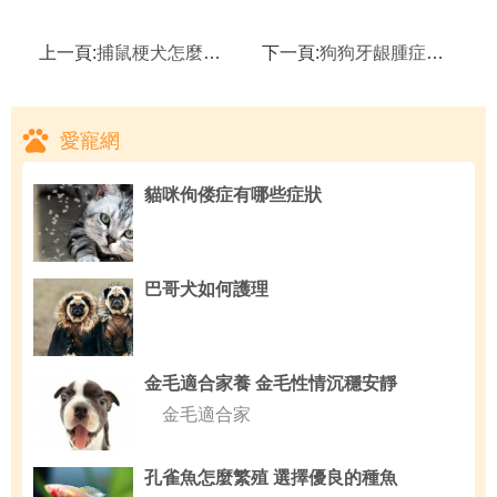
上一頁:
捕鼠梗犬怎麼訓練,捕鼠梗犬哪裡賣
下一頁:
狗狗牙龈腫症狀及防治,訓練狗狗和善對待客人
愛寵網
貓咪佝偻症有哪些症狀
巴哥犬如何護理
金毛適合家養 金毛性情沉穩安靜
金毛適合家
孔雀魚怎麼繁殖 選擇優良的種魚