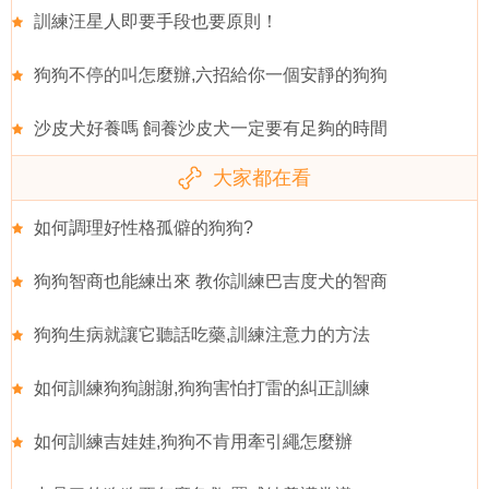
訓練汪星人即要手段也要原則！
狗狗不停的叫怎麼辦,六招給你一個安靜的狗狗
沙皮犬好養嗎 飼養沙皮犬一定要有足夠的時間
大家都在看
如何調理好性格孤僻的狗狗?
狗狗智商也能練出來 教你訓練巴吉度犬的智商
狗狗生病就讓它聽話吃藥,訓練注意力的方法
如何訓練狗狗謝謝,狗狗害怕打雷的糾正訓練
如何訓練吉娃娃,狗狗不肯用牽引繩怎麼辦