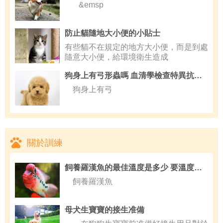
&emsp
防止貓隨地大小便的小貼士
有些貓不在規定的地方大小便，而是到處
隨意大小便，給環境衛生造成
狗身上有弓形蟲嗎 血清學檢查特異抗體可確診
狗身上有弓
關於訓練
飼養羅漢魚的最佳溫度是多少 要溫度適宜
飼養羅漢魚
母犬生寶寶的接生准備