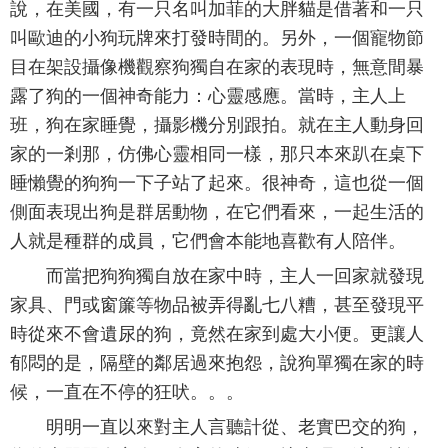
說，在美國，有一只名叫加菲的大胖貓是借著和一只
叫歐迪的小狗玩牌來打發時間的。另外，一個寵物節
目在架設攝像機觀察狗獨自在家的表現時，無意間暴
露了狗的一個神奇能力：心靈感應。當時，主人上
班，狗在家睡覺，攝影機分別跟拍。就在主人動身回
家的一剎那，仿佛心靈相同一樣，那只本來趴在桌下
睡懶覺的狗狗一下子站了起來。很神奇，這也從一個
側面表現出狗是群居動物，在它們看來，一起生活的
人就是種群的成員，它們會本能地喜歡有人陪伴。
而當把狗狗獨自放在家中時，主人一回家就發現
家具、門或窗簾等物品被弄得亂七八糟，甚至發現平
時從來不會遺尿的狗，竟然在家到處大小便。更讓人
郁悶的是，隔壁的鄰居過來抱怨，說狗單獨在家的時
候，一直在不停的狂吠。。。
明明一直以來對主人言聽計從、老實巴交的狗，