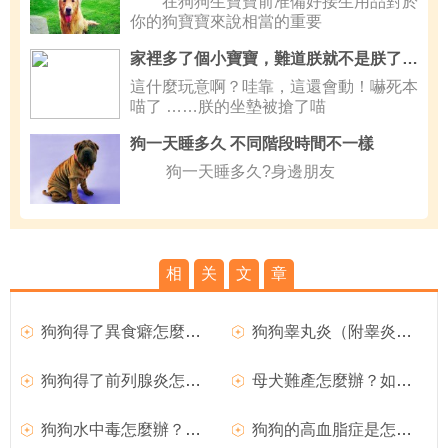
在狗狗生寶寶前准備好接生用品對於
你的狗寶寶來說相當的重要
家裡多了個小寶寶，難道朕就不是朕了嗎？
這什麼玩意啊？哇靠，這還會動！嚇死本
喵了 ……朕的坐墊被搶了喵
狗一天睡多久 不同階段時間不一樣
狗一天睡多久?身邊朋友
相
关
文
章
狗狗得了異食癖怎麼辦？
狗狗睾丸炎（附睾炎）的臨床症狀
狗狗得了前列腺炎怎麼辦？
母犬難產怎麼辦？如何處理難產的狗狗？
狗狗水中毒怎麼辦？如何治療？
狗狗的高血脂症是怎麼回事？