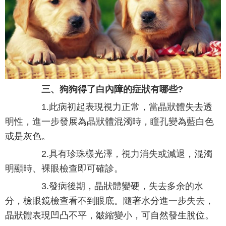
三、狗狗得了白內障的症狀有哪些?
1.此病初起表現視力正常，當晶狀體失去透
明性，進一步發展為晶狀體混濁時，瞳孔變為藍白色
或是灰色。
2.具有珍珠樣光澤，視力消失或減退，混濁
明顯時、裸眼檢查即可確診。
3.發病後期，晶狀體變硬，失去多余的水
分，檢眼鏡檢查看不到眼底。隨著水分進一步失去，
晶狀體表現凹凸不平，皺縮變小，可自然發生脫位。