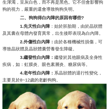
生渾濁，呈灰白色，而不再是黑色。它不但會影響狗
狗的視力，嚴重的還會導致狗狗失明。
二、狗狗得白內障的原因有哪些?
1.先天性白內障
：始於胚胎期，由於晶狀體
及其囊在母體內發育異常，出生後即表現為白內障。
2.外傷性白內障：
由於各種機械性損傷，可
導致晶狀體及晶狀體囊營養發生障礙。
3.繼發性白內障：
繼發於其他眼病及全身性
疾病，如：虹膜炎、眼色素層炎、糖尿病等。
4.老年性白內障：
系晶狀體的退行性變化，
主要見於8~12歲的老齡狗狗。