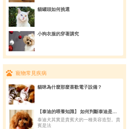
貓罐頭如何挑選
小狗衣服的穿著講究
寵物常見疾病
貓咪為什麼那麼喜歡電子設備？
【泰迪的喂養知識】 如何判斷泰迪是否健康
泰迪犬其實是貴賓犬的一種美容造型。貴
賓是法