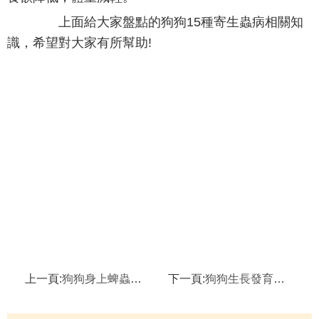
上面給大家盤點的狗狗15種寄生蟲病相關知
識，希望對大家有所幫助!
上一頁:
狗狗身上蜱蟲怎麼辦 狗狗身上蜱蟲怎麼清除
下一頁:
狗狗生長發育的六個關鍵時期