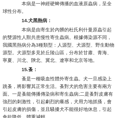
本病是一神經硬蜱傳播的血液原蟲病，呈全
球性分布。
14.犬黑熱病：
本病是由寄生於內髒的杜氏利什曼原蟲引起
的雙源性人獸共患慢性寄生蟲病。根據傳染源不同，
我國黑熱病分為3種類型：人源型、犬源型、野生動物
源型。犬源型多見於丘陵山區，分布於甘肅、青海、
寧夏、川北、陝北、冀北、遼寧和北京等地。
15.蚤：
蚤是一種吸血性體外寄生蟲。犬一旦感染上
跳蚤，將影響其正常生活。蚤對犬的危害主要有兩方
面。一是蚤能傳播傳染病和寄生蟲病;二是蚤對皮膚有
強烈的刺激性，引起劇烈的癢感，犬用力地抓搔，會
引起皮膚的損傷，並且騷擾犬不能很好地休息，引起
食欲降低，體重減輕。