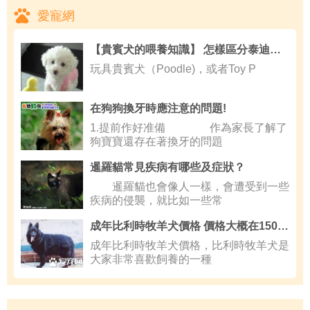
愛寵網
【貴賓犬的喂養知識】 怎樣區分泰迪狗跟比熊
玩具貴賓犬（Poodle)，或者Toy P
在狗狗換牙時應注意的問題!
1.提前作好准備 作為家長了解了
狗寶寶還存在著換牙的問題
暹羅貓常見疾病有哪些及症狀？
暹羅貓也會像人一樣，會遭受到一些
疾病的侵襲，就比如一些常
成年比利時牧羊犬價格 價格大概在1500左右
成年比利時牧羊犬價格，比利時牧羊犬是
大家非常喜歡飼養的一種