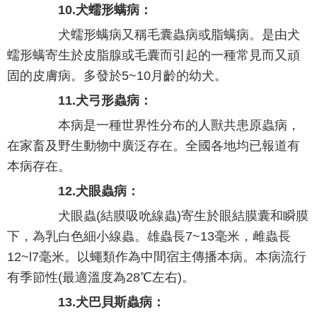
10.犬蠕形螨病：
犬蠕形螨病又稱毛囊蟲病或脂螨病。是由犬
蠕形螨寄生於皮脂腺或毛囊而引起的一種常見而又頑
固的皮膚病。多發於5~10月齡的幼犬。
11.犬弓形蟲病：
本病是一種世界性分布的人獸共患原蟲病，
在家畜及野生動物中廣泛存在。全國各地均已報道有
本病存在。
12.犬眼蟲病：
犬眼蟲(結膜吸吮線蟲)寄生於眼結膜囊和瞬膜
下，為乳白色細小線蟲。雄蟲長7~13毫米，雌蟲長
12~l7毫米。以蠅類作為中間宿主傳播本病。本病流行
有季節性(最適溫度為28℃左右)。
13.犬巴貝斯蟲病：