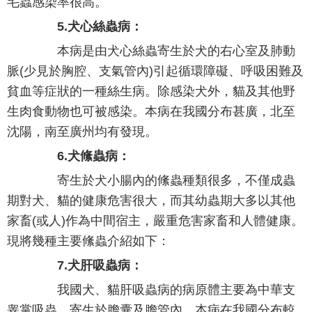
毛蟲感染率很高。
5.犬心絲蟲病：
本病是由犬心絲蟲寄生於犬的右心室及肺動
脈(少見於胸腔、支氣管內)引起循環障礙、呼吸困難及
貧血等症狀的一種絲生病。除感染犬外，貓及其他野
生肉食動物也可被感染。本病在我國分布甚廣，北至
沈陽，南至廣州均有發現。
6.犬絛蟲病：
寄生於犬小腸內的絛蟲種類很多，不僅成蟲
期對犬、貓的健康危害很大，而其幼蟲期大多以其他
家畜(或人)作為中間宿主，嚴重危害家畜和人體健康。
現將幾種主要絛蟲介紹如下：
7.犬肝吸蟲病：
我國犬、貓肝吸蟲病的病原體主要為中華支
睾掌吸蟲，寄生於膽囊及膽管內。本病在我國分布較