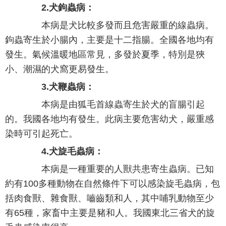
2.犬鉤蟲病：
本病是犬比較多發而且危害嚴重的線蟲病。
鉤蟲寄生於小腸內，主要是十二指腸。全國各地均有
發生。氣候溫暖地區常見，多發於夏季，特別是狹
小、潮濕的犬窩更易發生。
3.犬鞭蟲病：
本病是由狐毛首線蟲寄生於犬的盲腸引起
的。我國各地均有發生。此病主要危害幼犬，嚴重感
染時可引起死亡。
4.犬旋毛蟲病：
本病是一種重要的人獸共患寄生蟲病。已知
約有100多種動物在自然條件下可以感染旋毛蟲病，包
括肉食獸、雜食獸、嚙齒類和人，其中哺乳動物至少
有65種，家畜中主要是豬和人。我國東北三省犬的旋