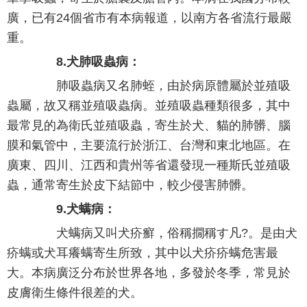
廣，已有24個省市有本病報道，以南方各省流行最嚴
重。
8.犬肺吸蟲病：
肺吸蟲病又名肺蛭，由於病原體屬於並殖吸
蟲屬，故又稱並殖吸蟲病。並殖吸蟲種類很多，其中
最常見的為衛氏並殖吸蟲，寄生於犬、貓的肺髒、腦
膜和氣管中，主要流行於浙江、台灣和東北地區。在
廣東、四川、江西和貴州等省還發現一種斯氏並殖吸
蟲，通常寄生於皮下結節中，較少侵害肺髒。
9.犬螨病：
犬螨病又叫犬疥癬，俗稱撊稱す凡?。是由犬
疥螨或犬耳癢螨寄生所致，其中以犬疥疥螨危害最
大。本病廣泛分布於世界各地，多發於冬季，常見於
皮膚衛生條件很差的犬。