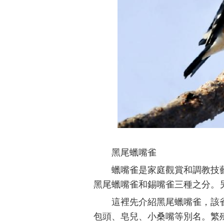
黑尾蠟嘴雀
蠟嘴雀是家庭觀賞和調教技
黑尾蠟嘴雀和錫嘴雀三種之分。
這裡先介紹黑尾蠟嘴雀，該雀英文名C
包頭、皂兒、小桑嘴等別名。繁