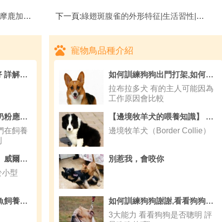
鹉品種簡介
下一頁:
綠翅斑腹雀的外形特征|生活習性|飼養方式|介紹,鳥種
寵物鳥品種介紹
養熱帶魚用什麼水最好 詳解熱帶魚用什麼水好
如何訓練狗狗出門打架,如何防止小狗之間打架
拉布拉多犬 有的主人可能因為
工作原因會比較
狗奶粉可以干吃嗎,狗奶粉應該怎麼選
【邊境牧羊犬的喂養知識】 怎麼養好一條邊境牧羊犬？
們在飼養
邊境牧羊犬（Border Collie）
到
【柯基犬的喂養知識】 威爾士柯基犬配種需注意的問題
別惹我，會咬你
於小型
招財魚飼養方法 招財魚飼養起來並不難
如何訓練狗狗謝謝,看看狗狗是否聰明
3大能力 看看狗狗是否聰明 評