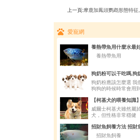
上一頁:
摩鹿加鳳頭鹦鹉形態特征,摩鹿加鳳頭鹦
愛寵網
養熱帶魚用
狗奶粉應該怎麼選 我
狗狗的時候時常會用
威爾士柯基犬雖然屬
犬，但性格非常穩健
招財魚飼養