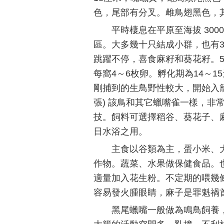
色，尾部有分叉。雌鳥翅黑色，
平時棲息在平原至海拔 30
區。大多幾十只結成小群，也有
跳躍不停，喜食麻籽和葵花籽。
每窩4～6枚卵。孵化期為14～1
剛捕到的生鳥野性較大，開始入籠
張) 該鳥和其它蠟嘴雀一樣，非
技。飼料可選擇稻谷、葵花子、
日水浴之用。
主食以谷類為主，蛋小米、
作物。蔬菜、水果做保健食品。
適量加入花生粉。不定期的喂幾
容易發火腫眼睛，麻子是罪魁禍
黑尾蠟嘴一般做為鳴鳥飼養