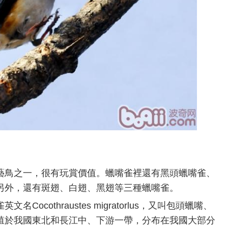
藝鳥之一，很有玩賞價值。蠟嘴雀裡還有黑頭蠟嘴雀、
另外，還有斑翅、白翅、黑翅等三種蠟嘴雀。
ocothraustes migratorlus，又叫包頭蠟嘴、
殖於我國東北和長江中、下游一帶，分布在我國大部分