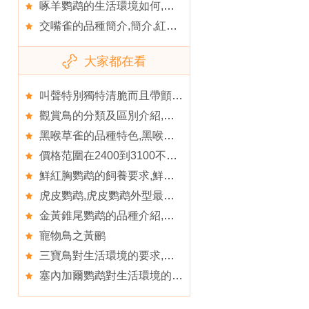
啄羊鹦鹉的生活環境如何,啄羊鹦鹉品種簡介
交嘴雀的品種簡介,簡介,紅交嘴雀
大家都在看
叫聲特別獨特清脆而且帶顫音,文須雀的飼養知識
觀賞鳥的分類及區別介紹,觀賞鳥
黑喉草雀的品種特色,黑喉草雀的品種簡介
價格范圍在2400到3100不等,鹦鹉
鮮紅胸鹦鹉的飼養要求,鮮紅胸鹦鹉形態特征
虎皮鹦鹉,虎皮鹦鹉外型最詳細的介紹
金黃錐尾鹦鹉的品種介紹,金黃錐尾鹦鹉的品種簡介
寵物鳥之黃鹂
三寶鳥對生活環境的要求,種群現狀
塞內加爾鹦鹉對生活環境的要求,鹦鹉