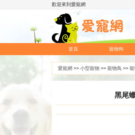
歡迎來到愛寵網
首頁
寵物狗
愛寵網
>>
小型寵物
>>
寵物鳥
>>
寵
黑尾