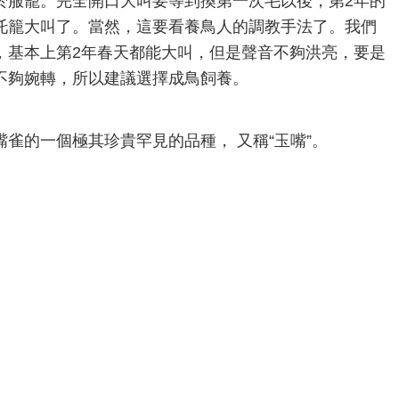
於服籠。完全開口大叫要等到換第一次毛以後，第2年的
托籠大叫了。當然，這要看養鳥人的調教手法了。我們
，基本上第2年春天都能大叫，但是聲音不夠洪亮，要是
不夠婉轉，所以建議選擇成鳥飼養。
雀的一個極其珍貴罕見的品種， 又稱“玉嘴”。