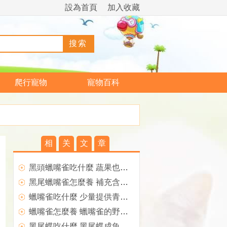
設為首頁
加入收藏
爬行寵物
寵物百科
相
关
文
章
黑頭蠟嘴雀吃什麼 蔬果也要適當喂食
黑尾蠟嘴雀怎麼養 補充含鈣物質多的飼料
蠟嘴雀吃什麼 少量提供青菜和蘋果
蠟嘴雀怎麼養 蠟嘴雀的野性較大
黑尾蝶吃什麼 黑尾蝶成魚需要馴餌