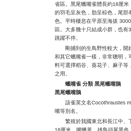
省區。黑尾蠟嘴雀體長約18厘
的羽毛呈灰色，肋呈棕色，尾部
色。平時棲息在平原至海拔 30
區。大多幾十只結成小群，也有
跳躍不停。
剛捕到的生鳥野性較大，開
和其它蠟嘴雀一樣，非常聰明，
料可選擇稻谷、葵花子、麻子等
之用。
蠟嘴雀 分類 黑尾蠟嘴鵲
黑尾蠟嘴鵲
該雀英文名Cocothrauste
嘴等別名。
繁殖於我國東北和長江中、
18厘米，嘴蠟黃，雄鳥頭尾黑