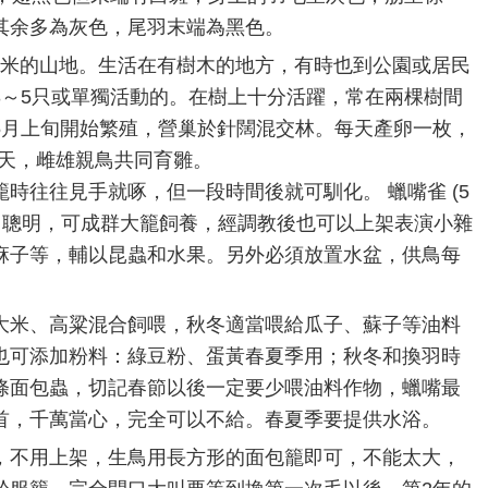
其余多為灰色，尾羽末端為黑色。
00米的山地。生活在有樹木的地方，有時也到公園或居民
3～5只或單獨活動的。在樹上十分活躍，常在兩棵樹間
5月上旬開始繁殖，營巢於針闊混交林。每天產卵一枚，
5天，雌雄親鳥共同育雛。
時往往見手就啄，但一段時間後就可馴化。 蠟嘴雀 (5
常聰明，可成群大籠飼養，經調教後也可以上架表演小雜
麻子等，輔以昆蟲和水果。另外必須放置水盆，供鳥每
大米、高粱混合飼喂，秋冬適當喂給瓜子、蘇子等油料
也可添加粉料：綠豆粉、蛋黃春夏季用；秋冬和換羽時
條面包蟲，切記春節以後一定要少喂油料作物，蠟嘴最
首，千萬當心，完全可以不給。春夏季要提供水浴。
，不用上架，生鳥用長方形的面包籠即可，不能太大，