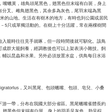
米，嘴蠟黃，雄鳥頭尾黑色，翅黑色但末端有白斑，身上
有分叉。雌鳥翅黑色，其余多為灰色，尾羽末端為黑
00米的山地。生活在有樹木的地方，有時也到公園或居民
3－5只或單獨活動的。在樹上十分活躍，常在兩棵樹間
始入籠時往往見手就啄，但一段時間後就可馴化。該鳥
可成群大籠飼養，經調教後也可以上架表演小雜技。飼
，輔以昆蟲和水果。另外必須放置水盆，供鳥每日水浴
s migratorlus，又叫黑尾、包頭蠟嘴、包頭、皂兒、小桑
下游一帶，分布在我國大部分省區。黑尾蠟嘴雀體長約
色，翅黑色但末端有白斑，身上的羽毛呈灰色，肋呈棕