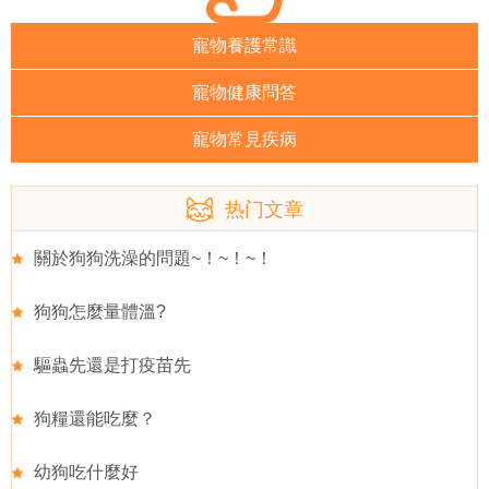
寵物養護常識
寵物健康問答
寵物常見疾病
热门文章
關於狗狗洗澡的問題~！~！~！
狗狗怎麼量體溫?
驅蟲先還是打疫苗先
狗糧還能吃麼？
幼狗吃什麼好