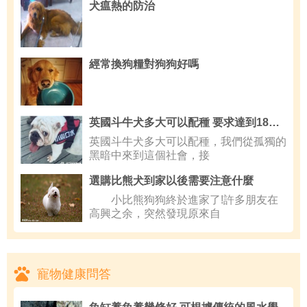
犬瘟熱的防治
經常換狗糧對狗狗好嗎
英國斗牛犬多大可以配種 要求達到18或24月齡
英國斗牛犬多大可以配種，我們從孤獨的
黑暗中來到這個社會，接
選購比熊犬到家以後需要注意什麼
小比熊狗狗終於進家了!許多朋友在
高興之余，突然發現原來自
寵物健康問答