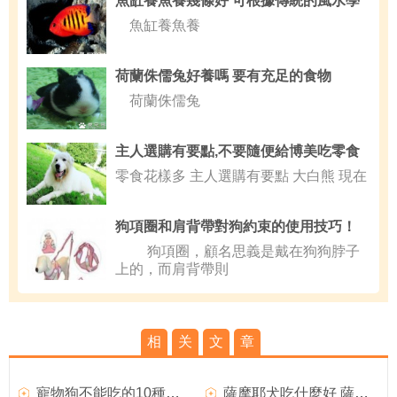
魚缸養魚養幾條好 可根據傳統的風水學
魚缸養魚養
荷蘭侏儒兔好養嗎 要有充足的食物
荷蘭侏儒兔
主人選購有要點,不要隨便給博美吃零食
零食花樣多 主人選購有要點 大白熊 現在
狗項圈和肩背帶對狗約束的使用技巧！
狗項圈，顧名思義是戴在狗狗脖子
上的，而肩背帶則
相
关
文
章
寵物狗不能吃的10種食物
薩摩耶犬吃什麼好 薩摩耶犬不能吃什麼