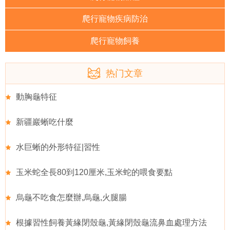
爬行寵物疾病防治
爬行寵物飼養
热门文章
動胸龜特征
新疆巖蜥吃什麼
水巨蜥的外形特征|習性
玉米蛇全長80到120厘米,玉米蛇的喂食要點
烏龜不吃食怎麼辦,烏龜,火腿腸
根據習性飼養黃緣閉殼龜,黃緣閉殼龜流鼻血處理方法