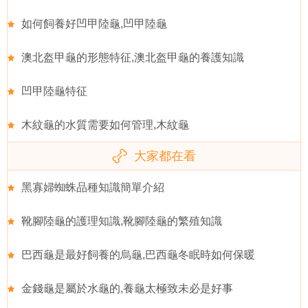
如何飼養好凹甲陸龜,凹甲陸龜
澳北盔甲龜的形態特征,澳北盔甲龜的養護知識
凹甲陸龜特征
木紋龜的水質需要如何管理,木紋龜
大家都在看
黑寡婦蜘蛛品種知識簡單介紹
靴腳陸龜的護理知識,靴腳陸龜的繁殖知識
巴西龜是最好飼養的烏龜,巴西龜冬眠時如何保暖
金錢龜是屬於水龜的,養龜太極致未必是好事