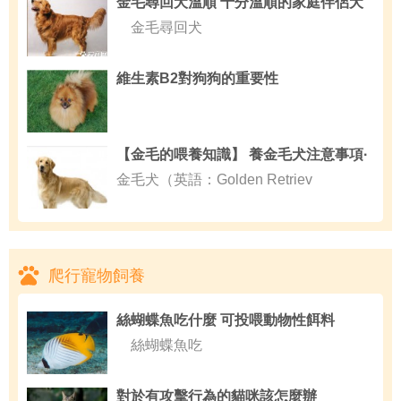
金毛尋回犬溫順 十分溫順的家庭伴侶犬
金毛尋回犬
維生素B2對狗狗的重要性
【金毛的喂養知識】 養金毛犬注意事項·
金毛犬（英語：Golden Retriev
爬行寵物飼養
絲蝴蝶魚吃什麼 可投喂動物性餌料
絲蝴蝶魚吃
對於有攻擊行為的貓咪該怎麼辦