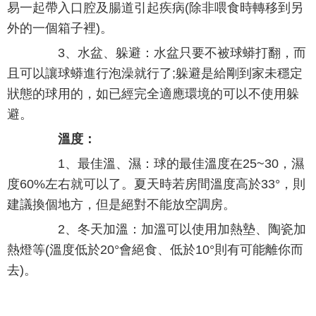
易一起帶入口腔及腸道引起疾病(除非喂食時轉移到另
外的一個箱子裡)。
3、水盆、躲避：水盆只要不被球蟒打翻，而
且可以讓球蟒進行泡澡就行了;躲避是給剛到家未穩定
狀態的球用的，如已經完全適應環境的可以不使用躲
避。
溫度：
1、最佳溫、濕：球的最佳溫度在25~30，濕
度60%左右就可以了。夏天時若房間溫度高於33°，則
建議換個地方，但是絕對不能放空調房。
2、冬天加溫：加溫可以使用加熱墊、陶瓷加
熱燈等(溫度低於20°會絕食、低於10°則有可能離你而
去)。