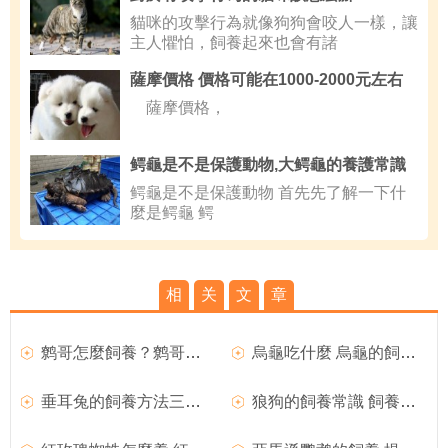
貓咪的攻擊行為就像狗狗會咬人一樣，讓
主人懼怕，飼養起來也會有諸
薩摩價格 價格可能在1000-2000元左右
薩摩價格，
鳄龜是不是保護動物,大鳄龜的養護常識
鳄龜是不是保護動物 首先先了解一下什
麼是鳄龜 鳄
相
关
文
章
鹩哥怎麼飼養？鹩哥的飼養方法
烏龜吃什麼 烏龜的飼料方法介紹
垂耳兔的飼養方法三點解析
狼狗的飼養常識 飼養狼狗知識