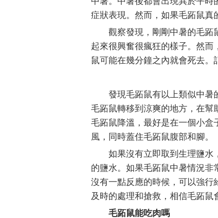
中暑。中暑後都會出現異於平時
症狀表現。然而，如果毛跖鼠真
觀察發現，剛剛中暑的毛跖
起來很興奮很瘋狂的樣子。然而
鼠可能在幾分鐘之內就會死去。
發現毛跖鼠有以上類似中暑
毛跖鼠轉移到涼爽的地方，在幫
毛跖鼠降溫，最好是在一個小盒
風，同時蓋住毛跖鼠腹部和腳。
如果沒有立即取到生理鹽水
的鹽水。如果毛跖鼠中暑情況非
沒有一點反應的時候，可以強行
及時的處理和搶救，相信毛跖鼠
毛跖鼠能吃肉嗎