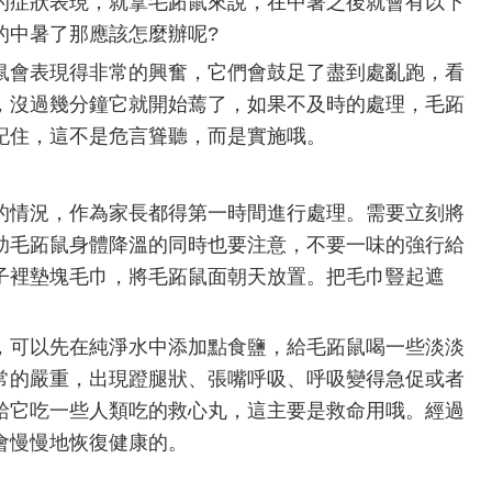
的症狀表現，就拿毛跖鼠來說，在中暑之後就會有以下
的中暑了那應該怎麼辦呢?
鼠會表現得非常的興奮，它們會鼓足了盡到處亂跑，看
，沒過幾分鐘它就開始蔫了，如果不及時的處理，毛跖
記住，這不是危言聳聽，而是實施哦。
的情況，作為家長都得第一時間進行處理。需要立刻將
助毛跖鼠身體降溫的同時也要注意，不要一味的強行給
子裡墊塊毛巾，將毛跖鼠面朝天放置。把毛巾豎起遮
，可以先在純淨水中添加點食鹽，給毛跖鼠喝一些淡淡
常的嚴重，出現蹬腿狀、張嘴呼吸、呼吸變得急促或者
給它吃一些人類吃的救心丸，這主要是救命用哦。經過
會慢慢地恢復健康的。