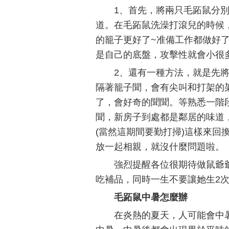
1、首先，將兩只毛跖鼠分
道。在毛跖鼠洗澡打滾兒的時候
的籠子更好了~准備工作都做好
是自己的底盤，攻擊性就會小很
2、還有一種方法，就是先
隔著籠子聞，會有尖叫和打架的
了，會好奇的聞聞。等熟悉一階
聞，新房子到處都是鄰居的味道
(當然這期間要勤打掃)這樣來回
放一起相親，就沒什麼問題啦。
強烈提醒各位很期待做鼠爺
吃補品，同時一生不要讓她生2次
毛跖鼠中暑怎麼辦
在炎熱的夏天，人可能會中