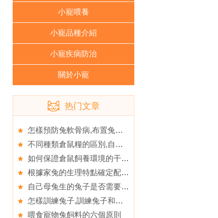
小寵喂養
小寵品種介紹
小寵疾病防治
關於小寵
热门文章
怎樣預防兔軟骨病,布置兔兔的窩要注意的事情
不同種類倉鼠糧的區別,自己配鼠糧倉鼠健康有保障
如何保證倉鼠飼養環境的干燥,如何讓倉鼠在家乖乖聽話
根據家兔的生理特點確定配種方法,黃褐色家兔怎麼養
自己母兔生的兔子是否需要喂球蟲藥,兔兔的球蟲病防治
怎樣訓練兔子,訓練兔子和你kiss的小方法
喂食寵物兔飼料的六個原則