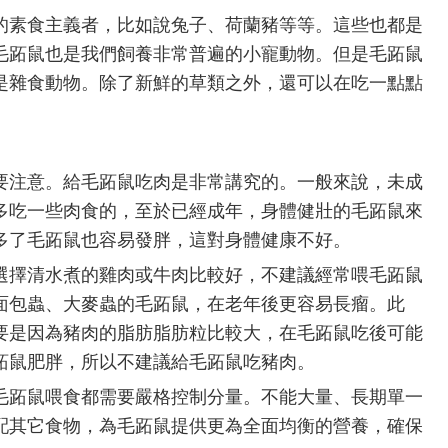
的素食主義者，比如說兔子、荷蘭豬等等。這些也都是
毛跖鼠也是我們飼養非常普遍的小寵動物。但是毛跖鼠
是雜食動物。除了新鮮的草類之外，還可以在吃一點點
要注意。給毛跖鼠吃肉是非常講究的。一般來說，未成
多吃一些肉食的，至於已經成年，身體健壯的毛跖鼠來
多了毛跖鼠也容易發胖，這對身體健康不好。
選擇清水煮的雞肉或牛肉比較好，不建議經常喂毛跖鼠
面包蟲、大麥蟲的毛跖鼠，在老年後更容易長瘤。此
要是因為豬肉的脂肪脂肪粒比較大，在毛跖鼠吃後可能
跖鼠肥胖，所以不建議給毛跖鼠吃豬肉。
毛跖鼠喂食都需要嚴格控制分量。不能大量、長期單一
配其它食物，為毛跖鼠提供更為全面均衡的營養，確保