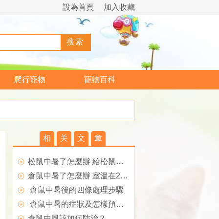
設為首頁
加入收藏
爬行寵物
寵物百科
相
关
文
章
松鼠中暑了怎麼辦 給松鼠喝一些淡淡的鹽水
倉鼠中暑了怎麼辦 室溫在28°以上時注意倉鼠防暑
倉鼠中暑後的四條處理步驟
倉鼠中暑的症狀及怎樣預防倉鼠中暑
倉鼠中風該如何防治？