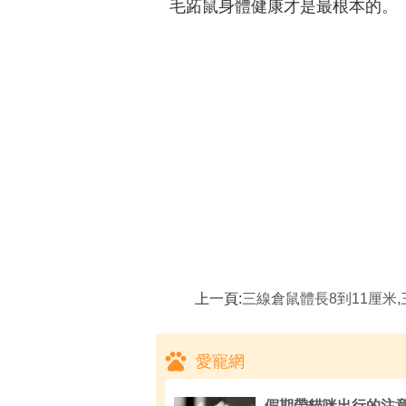
毛跖鼠身體健康才是最根本的。
上一頁:
三線倉鼠體長8到11厘米,三線倉鼠
愛寵網
假期帶貓咪出行的注