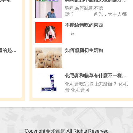
狗狗為何亂跑不聽
話？ 首先，犬主人都
應該做到的事情是&m
不能給狗吃的東西
&
如何讓羅漢魚起頭 劣種的起頭率低
如何照顧初生奶狗
化毛膏和貓草有什麼不一樣,化毛膏有什麼作用
化毛膏吃完嘔吐怎麼辦？ 化毛
膏 化毛膏可
Copyright ©
愛寵網
All Rights Reserved