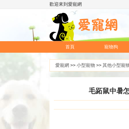
歡迎來到愛寵網
首頁
寵物狗
愛寵網
>>
小型寵物
>>
其他小型寵
毛跖鼠中暑怎