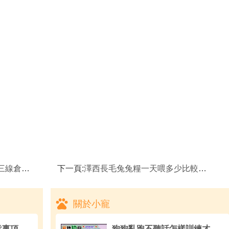
的飼養知識
下一頁:
澤西長毛兔兔糧一天喂多少比較合適,澤西長毛兔吃什麼
關於小寵
意事項
狗狗亂跑不聽話怎樣訓練才能乖!