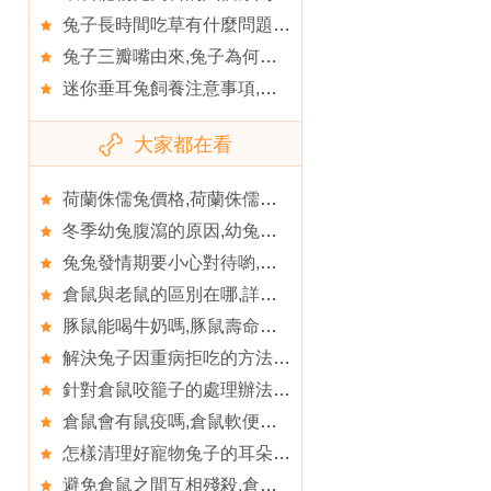
兔子長時間吃草有什麼問題嗎,如何選擇一只健康的兔子
兔子三瓣嘴由來,兔子為何是三瓣嘴呢
迷你垂耳兔飼養注意事項,美國迷你垂耳兔品種特征
大家都在看
荷蘭侏儒兔價格,荷蘭侏儒兔的喂食要點
冬季幼兔腹瀉的原因,幼兔正確的護理方法
兔兔發情期要小心對待喲,兔兔發情後的注意事項
倉鼠與老鼠的區別在哪,詳解倉鼠寄養的方式及要點
豚鼠能喝牛奶嗎,豚鼠壽命有多長
解決兔子因重病拒吃的方法,兔子的壽命一般多長時間
針對倉鼠咬籠子的處理辦法,如何讓自己的倉鼠不咬人
倉鼠會有鼠疫嗎,倉鼠軟便怎麼辦
怎樣清理好寵物兔子的耳朵,小兔獨耳闖天涯
避免倉鼠之間互相殘殺,倉鼠的牙齒怎麼護理