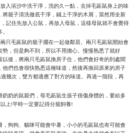
別放入浴沙中洗干淨，洗的久一點，去掉毛跖鼠身上的味
，將籠子清洗徹底干淨，鋪上干淨的木屑，當然用全新
了，記住先放入公鼠，再放入母鼠，這樣母鼠就不會覺得
多。
將兩只毛跖鼠的籠子擺在一起做鄰居。兩只毛跖鼠開始會
架勢，但是夠不到，所以不用擔心。慢慢熟悉了就好
段以後，將兩只毛跖鼠換房子住，他們會好奇的到處聞
，他們也會很快熟悉這種味道，然後再換回原來的房子
換過幾次，雙方都適應了對方的味道。再過一階段，再
爺奶奶的鼠親們，母毛跖鼠生孩子很傷身體的，要給多
以上!平時一定要記得分籠飼養!
暑，狗狗、貓咪可能會中暑，小小的毛跖鼠也有可能會