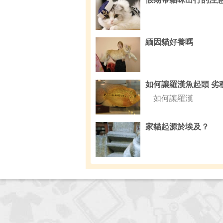
緬因貓好養嗎
如何讓羅漢
家貓起源於埃及？