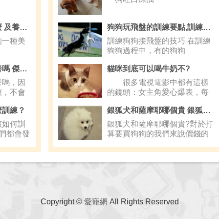
泰迪狗狗尴尬期是什麼 及養護常識
狗狗玩飛盤的訓練要點,訓練狗狗接飛盤的技巧
的一種美
訓練狗狗接飛盤的技巧 在訓練
狗狗過程中，有的狗狗
傑克羅素梗犬適合家養嗎 傑克羅素梗犬好養嗎
貓咪到底可以喝牛奶不?
養嗎，因
很多電視電影中都有這樣
順，不會
的鏡頭：女主角愛心爆表，每
天傍晚在
麼訓練？
銀狐犬和薩摩耶哪個貴 銀狐價錢相對較高
如何訓
銀狐犬和薩摩耶哪個貴?對於打
們都會發
算要買狗狗的我們來說價錢的
接收
Copyright ©
愛寵網
All Rights Reserved