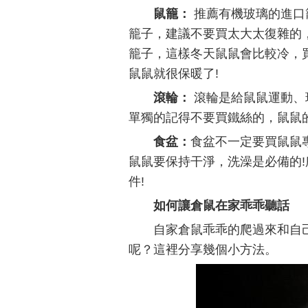
鼠籠：
推薦有機玻璃的進口
籠子，建議不要買太大太復雜的
籠子，這樣冬天鼠鼠會比較冷，
鼠鼠就很保暖了!
滾輪：
滾輪是給鼠鼠運動、
單獨的記得不要買鐵絲的，鼠鼠
食盆：
食盆不一定要買鼠鼠
鼠鼠要保持干淨，洗澡是必備的!
件!
如何讓倉鼠在家乖乖聽話
自家倉鼠乖乖的爬過來和自
呢？這裡分享幾個小方法。