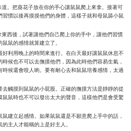
的味道。把葵花子放在你的手心讓鼠鼠爬上來拿。接著可
們習慣以後再摸摸他們的身體，這樣子就和母鼠舔小鼠
上拿東西後，試著讓他們自己爬上你的手中，讓他們習慣
的鼠鼠的感情就算建立了。
最好利用晚上的時間來進行。在白天最好讓鼠鼠休息不
的時候也不可以去撫摸他們，因為此時他們容易生氣，
有時候還會咬人喲。要有耐心去和鼠鼠培養感情，太過
要去觸摸到鼠鼠的小屁股。正確的撫摸方法是靜靜的從
摸鼠鼠時也不可以發出太大的聲音，這樣他們是會受驚
鼠鼠建立起感情。如果鼠鼠還是不願意爬上手中的話，
鼠的主人才能稱的上是好主人。