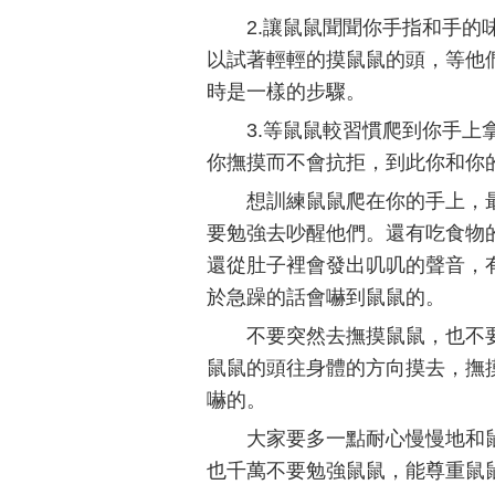
2.讓鼠鼠聞聞你手指和手
以試著輕輕的摸鼠鼠的頭，等他
時是一樣的步驟。
3.等鼠鼠較習慣爬到你手
你撫摸而不會抗拒，到此你和你
想訓練鼠鼠爬在你的手上，
要勉強去吵醒他們。還有吃食物
還從肚子裡會發出叽叽的聲音，
於急躁的話會嚇到鼠鼠的。
不要突然去撫摸鼠鼠，也不
鼠鼠的頭往身體的方向摸去，撫
嚇的。
大家要多一點耐心慢慢地和
也千萬不要勉強鼠鼠，能尊重鼠