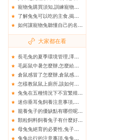
寵物兔購買須知,訓練寵物兔兔的記憶力
了解兔兔可以吃的主食,揭穿黑心兔販的四大謊言
如何讓寵物兔聽懂自己的名字,寵物兔也懂得生氣嗎
大家都在看
長毛兔的夏季環境管理,澤西長毛兔的養護要點
毛跖鼠中暑怎麼辦,怎麼給毛跖鼠“和諧相親”
倉鼠感冒了怎麼辦,倉鼠感冒吃什麼藥
怎樣教鼠鼠上廁所,該如何照顧年老的鼠鼠
兔兔在五種情況下不宜繁殖,五種情況兔不適合繁殖後代
迷你垂耳兔飼養注意事項,美國迷你垂耳兔品種特征
籠養兔子的優缺點有哪些呢,兔子的壽命一般多長時間
顆粒飼料飼養兔子有什麼好處,兔子為什麼會磨牙
母兔兔絕育的必要性,兔子絕育
兔兔出行的注意事項,兔兔不同叫聲的含義