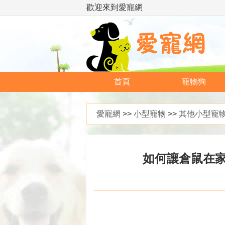
歡迎來到愛寵網
首頁
寵物狗
愛寵網
>>
小型寵物
>>
其他小型寵
如何讓倉鼠在家