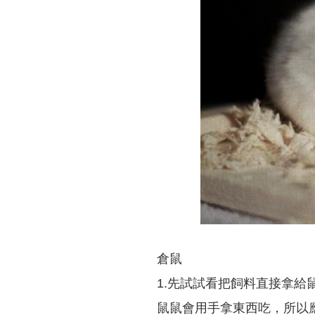
倉鼠
1.先試試看把飼料直接拿給
鼠鼠會用手拿東西吃，所以