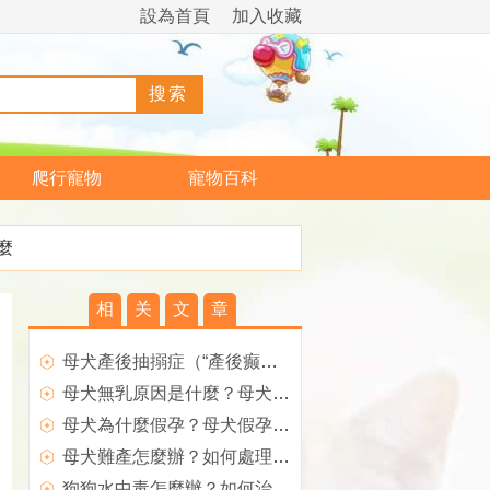
設為首頁
加入收藏
爬行寵物
寵物百科
麼
相
关
文
章
母犬產後抽搦症（“產後癫痫”）如何治療？
母犬無乳原因是什麼？母犬產後無奶如何治療？
母犬為什麼假孕？母犬假孕如何預防？
母犬難產怎麼辦？如何處理難產的狗狗？
狗狗水中毒怎麼辦？如何治療？