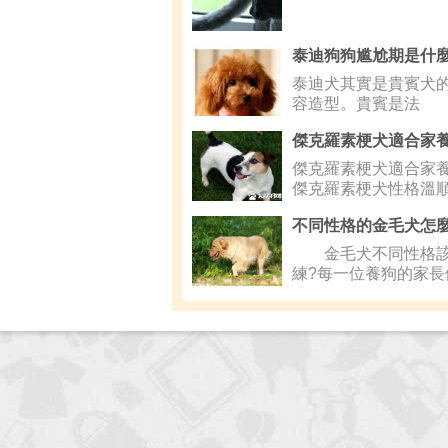
泰迪犬其實是貴賓犬
容造型。貴賓是法
傑克羅素梗犬適合家
傑克羅素梗犬性格溫
主動攻
不同性格的金毛犬怎
金毛犬不同性格該
練?每一位養狗的家長
現狗狗