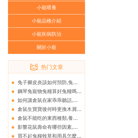
小寵喂養
小寵品種介紹
小寵疾病防治
關於小寵
热门文章
兔子腳皮炎該如何預防,兔兔腳皮炎原因和治療方法
鋼琴兔寵物兔糧算好兔糧嗎,如何讓寵物兔愛上吃兔糧
如何讓倉鼠在家乖乖聽話,倉鼠
倉鼠生寶寶後何時更換木屑,母倉鼠產後如何護理
倉鼠不能吃的東西種類,養倉鼠的好處和壞處
影響花鼠壽命有哪些因素,怎麼訓練花鼠寶寶玩花鼠球
買不起兔糧牧草和用具怎麼養澤西長毛兔,長毛兔