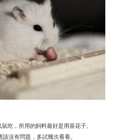
鼠鼠吃，所用的飼料最好是用葵花子。
應該沒有問題，多試幾次看看。