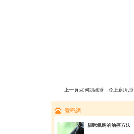
上一頁:
如何訓練垂耳兔上廁所,垂耳兔應
愛寵網
貓咪氣胸的治療方法