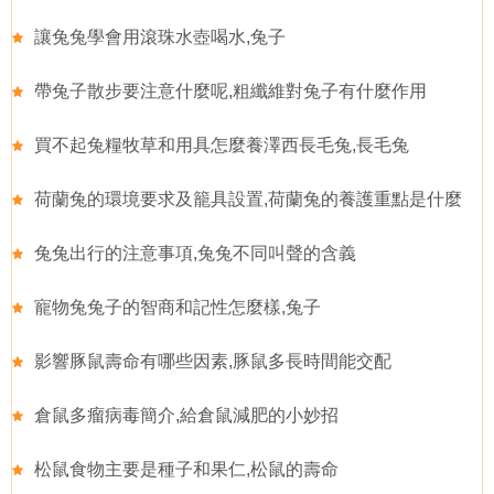
讓兔兔學會用滾珠水壺喝水,兔子
帶兔子散步要注意什麼呢,粗纖維對兔子有什麼作用
買不起兔糧牧草和用具怎麼養澤西長毛兔,長毛兔
荷蘭兔的環境要求及籠具設置,荷蘭兔的養護重點是什麼
兔兔出行的注意事項,兔兔不同叫聲的含義
寵物兔兔子的智商和記性怎麼樣,兔子
影響豚鼠壽命有哪些因素,豚鼠多長時間能交配
倉鼠多瘤病毒簡介,給倉鼠減肥的小妙招
松鼠食物主要是種子和果仁,松鼠的壽命