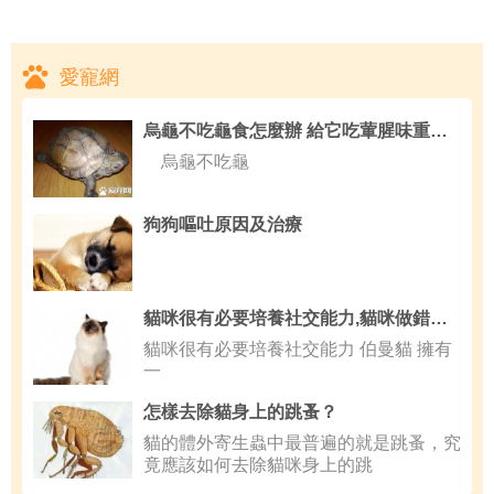
愛寵網
烏龜不吃龜食怎麼辦 給它吃葷腥味重的食物
烏龜不吃龜
狗狗嘔吐原因及治療
貓咪很有必要培養社交能力,貓咪做錯事如何調教
貓咪很有必要培養社交能力 伯曼貓 擁有
一
怎樣去除貓身上的跳蚤？
貓的體外寄生蟲中最普遍的就是跳蚤，究
竟應該如何去除貓咪身上的跳