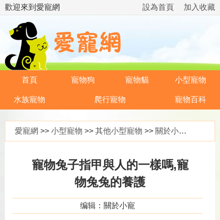
歡迎來到愛寵網
設為首頁
加入收藏
首頁
寵物狗
寵物貓
小型寵物
水族寵物
爬行寵物
寵物百科
愛寵網
>>
小型寵物
>>
其他小型寵物
>>
關於小寵
>> 寵
寵物兔子指甲與人的一樣嗎,寵
物兔兔的養護
编辑：關於小寵