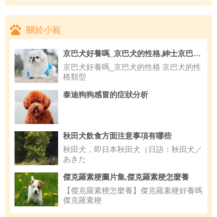
關於小寵
京巴犬好養嗎_京巴犬的性格,紳士京巴狗的培訓要點
京巴犬好養嗎_京巴犬的性格 京巴犬的性
格類型
泰迪狗狗感冒的症狀分析
秋田犬飲食方面注意事項有哪些
秋田犬，即日本秋田犬（日語：秋田犬／
あきた
傑克羅素梗圖片集,傑克羅素梗怎麼養
【傑克羅素梗怎麼養】傑克羅素梗好養嗎
傑克羅素梗