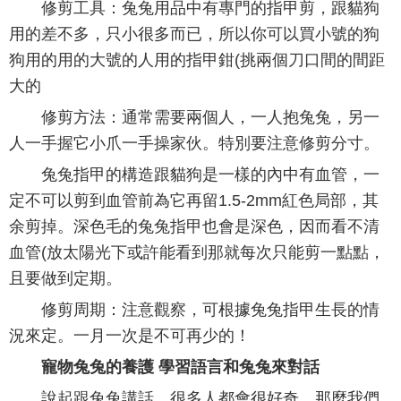
修剪工具：兔兔用品中有專門的指甲剪，跟貓狗
用的差不多，只小很多而已，所以你可以買小號的狗
狗用的用的大號的人用的指甲鉗(挑兩個刀口間的間距
大的
修剪方法：通常需要兩個人，一人抱兔兔，另一
人一手握它小爪一手操家伙。特別要注意修剪分寸。
兔兔指甲的構造跟貓狗是一樣的內中有血管，一
定不可以剪到血管前為它再留1.5-2mm紅色局部，其
余剪掉。深色毛的兔兔指甲也會是深色，因而看不清
血管(放太陽光下或許能看到那就每次只能剪一點點，
且要做到定期。
修剪周期：注意觀察，可根據兔兔指甲生長的情
況來定。一月一次是不可再少的！
寵物兔兔的養護 學習語言和兔兔來對話
說起跟兔兔講話，很多人都會很好奇，那麼我們