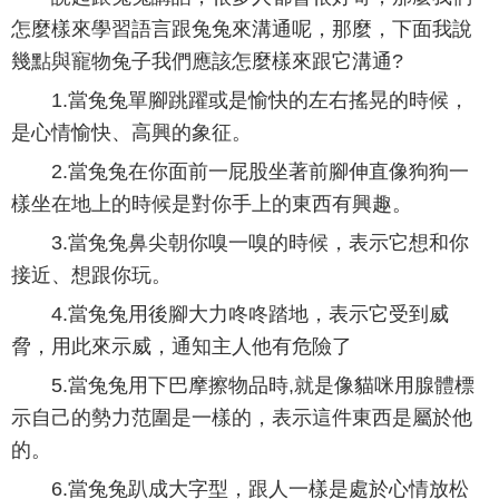
怎麼樣來學習語言跟兔兔來溝通呢，那麼，下面我說
幾點與寵物兔子我們應該怎麼樣來跟它溝通?
1.當兔兔單腳跳躍或是愉快的左右搖晃的時候，
是心情愉快、高興的象征。
2.當兔兔在你面前一屁股坐著前腳伸直像狗狗一
樣坐在地上的時候是對你手上的東西有興趣。
3.當兔兔鼻尖朝你嗅一嗅的時候，表示它想和你
接近、想跟你玩。
4.當兔兔用後腳大力咚咚踏地，表示它受到威
脅，用此來示威，通知主人他有危險了
5.當兔兔用下巴摩擦物品時,就是像貓咪用腺體標
示自己的勢力范圍是一樣的，表示這件東西是屬於他
的。
6.當兔兔趴成大字型，跟人一樣是處於心情放松