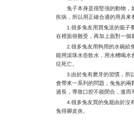
兔子本身是很堅強的動物，
疾病，所以用正確合適的用具來
1.很多兔友用買兔送的籠
在裡面很難受，再加上面對一個
2.很多兔友用狗用的水碗
能用滾珠水壺飲水，用水槽喝水
症死亡。
3.由於兔有磨牙的習慣，
會帶來一系列的問題，兔兔的兩
過長，導致口腔不能閉合，進而
4.很多兔友買的兔籠由於
兔得腳皮炎。