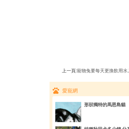
上一頁:
寵物兔要每天更換飲用水,寵物兔亂啃東西
愛寵網
形狀獨特的馬恩島貓