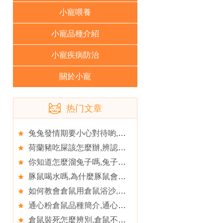
小寵喂養
小寵品種介紹
小寵疾病防治
關於小寵
热门文章
兔兔發情期要小心對待喲,了解兔兔可以吃的主食
荷蘭豬吃屎該怎麼辦,辨認荷蘭豬寶寶的行為語言
你知道怎麼溜兔子嗎,兔子咬人怎麼辦
豚鼠喝水嗎,為什麼豚鼠會咬籠子
如何教會倉鼠用倉鼠浴沙,如何確認倉鼠得了糖尿病
通心粉倉鼠品種簡介,通心粉鼠怎麼養
倉鼠裝死怎麼辨別,倉鼠不喝水怎麼辦