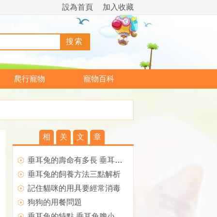
設為首頁
加入收藏
爬行寵物
寵物百科
相
关
文
章
垂耳兔的壽命有多長 垂耳兔一般能活多久
垂耳兔的飼養方法三點解析
記住貓咪的用具要經常消毒
狗狗的用餐問題
垂耳兔的特點 垂耳兔膽小怕驚喜歡安靜