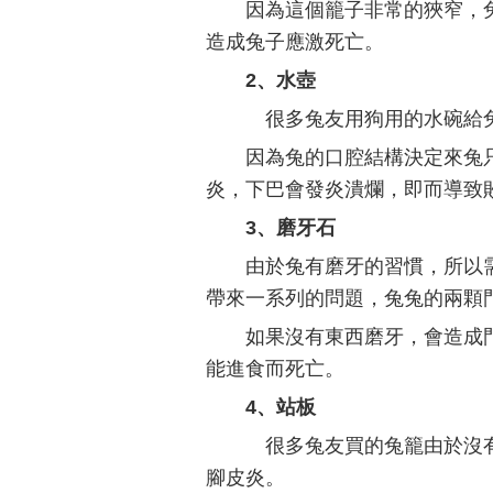
因為這個籠子非常的狹窄，
造成兔子應激死亡。
2、水壺
很多兔友用狗用的水碗給
因為兔的口腔結構決定來兔
炎，下巴會發炎潰爛，即而導致
3、磨牙石
由於兔有磨牙的習慣，所以
帶來一系列的問題，兔兔的兩顆
如果沒有東西磨牙，會造成
能進食而死亡。
4、站板
很多兔友買的兔籠由於沒有
腳皮炎。