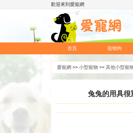
歡迎來到愛寵網
首頁
寵物狗
愛寵網
>>
小型寵物
>>
其他小型寵
兔兔的用具很