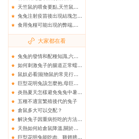
天竺鼠的喂食要點,天竺鼠掉毛未必由疾病引起
兔兔注射疫苗後出現結塊怎麼辦,你知道兔兔也會叫嗎
食用兔糧可能出現的弊端,了解兔兔可以吃的主食
大家都在看
兔兔的發情和配種知識,六招提高小兔兔的繁殖能力
如何刺激兔子的腸道正常蠕動,兔子
鼠奴必看|寵物鼠的常見行為動作你了解嗎,倉鼠飼養
巨型花明兔該怎麼抱,母巨型花明兔咕咕叫是怎麼回事
炎熱夏天怎樣避免兔兔中暑,兔兔日常用品
五種不適宜繁殖後代的兔子
倉鼠多大可以交配？
解決兔子因重病拒吃的方法,兔子的壽命一般多長時間
天熱如何給倉鼠降溫,關於倉鼠鼻子上毛毛的問題
巨型花明兔能吃肉、雞翅膀、蛋糕之類東西嗎,花明兔