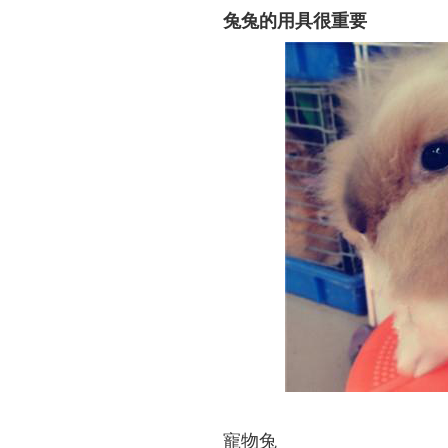
兔兔的用具很重要
寵物兔