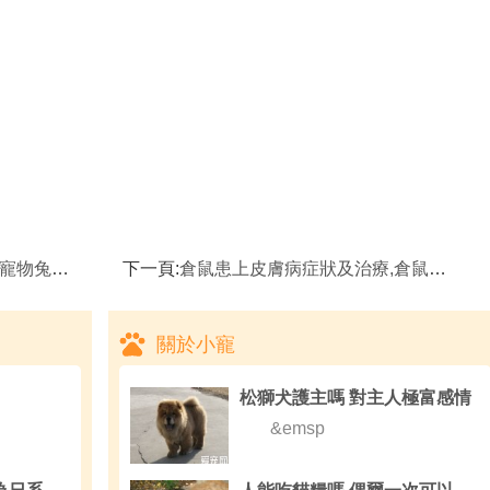
是在磨牙嗎
下一頁:
倉鼠患上皮膚病症狀及治療,倉鼠不能吃什麼
關於小寵
松獅犬護主嗎 對主人極富感情
&emsp