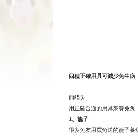
四種正確用具可減少兔生病
熊貓兔
用正確合適的用具來養兔兔
1、籠子
很多兔友用買兔送的籠子養