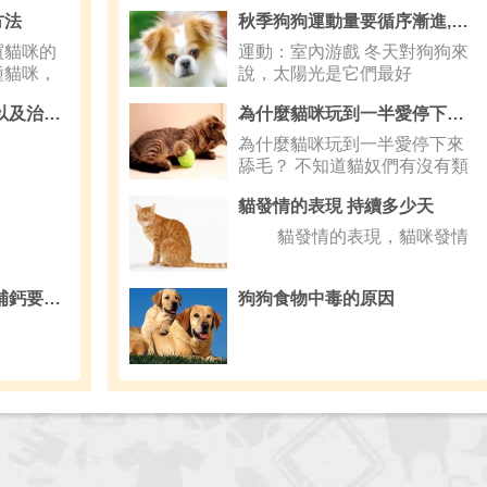
方法
秋季狗狗運動量要循序漸進,運動訓練減輕狗狗老年癡呆
買貓咪的
運動：室內游戲 冬天對狗狗來
種貓咪，
說，太陽光是它們最好
緬甸貓的毛囊炎 原因以及治療方法
為什麼貓咪玩到一半愛停下來舔毛,貓咪
為什麼貓咪玩到一半愛停下來
舔毛？ 不知道貓奴們有沒有類
似的經驗
貓發情的表現 持續多少天
貓發情的表現，貓咪發情
狗狗吃什麼牌子鈣片 補鈣要注意的細節
狗狗食物中毒的原因