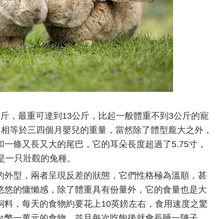
斤，最重可達到13公斤，比起一般體重不到3公斤的寵
，相等於三四個月嬰兒的重量，當然除了體型龐大之外，
一條又長又大的尾巴，它的耳朵長度超過了5.75寸，
是一只壯觀的兔種。
的外型，兩者呈現反差的狀態，它們性格極為溫順，甚
悠悠的慵懶感，除了體重具有份量外，它的食量也是大
飼料，每天的食物約要花上10英鎊左右，食用速度之驚
台幣一萬元的食物，並且每次吃飽後就會長睡一陣子，