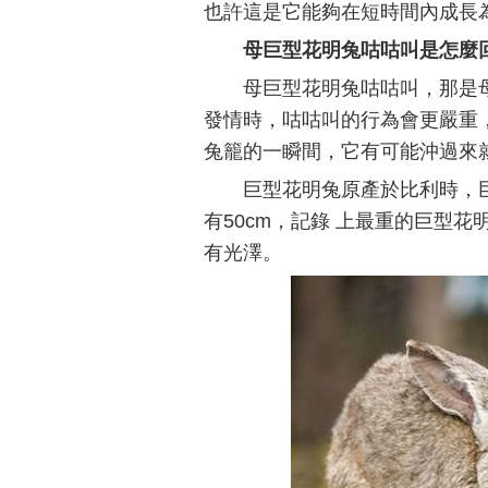
也許這是它能夠在短時間內成長
母巨型花明兔咕咕叫是怎麼
母巨型花明兔咕咕叫，那是
發情時，咕咕叫的行為會更嚴重
兔籠的一瞬間，它有可能沖過來
巨型花明兔原產於比利時，巨
有50cm，記錄 上最重的巨型花
有光澤。