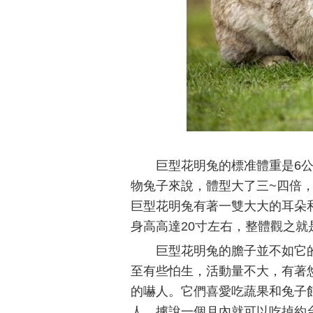
巨型花明兔的標准體重是6公
物兔子來說，體型大了三~四倍
巨型花明兔有著一雙大大的耳朵和
身高高達20寸左右，整體觀之就
巨型花明兔的膽子並不如它
至有些怕生，活動量不大，有著
的嚇人。它們喜愛吃蔬果和兔子
人，據說一個月內就可以吃掉約