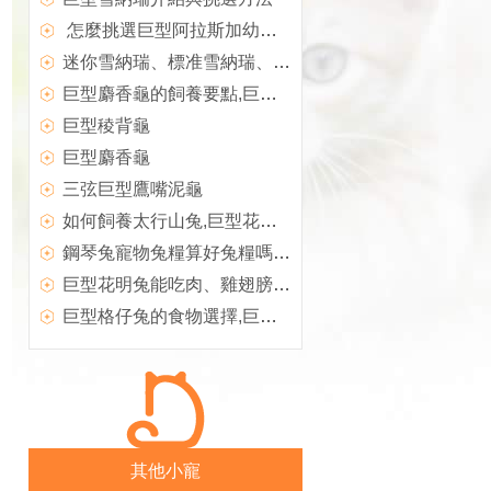
怎麼挑選巨型阿拉斯加幼犬？
迷你雪納瑞、標准雪納瑞、巨型雪納瑞的區別
巨型麝香龜的飼養要點,巨型麝香龜
巨型稜背龜
巨型麝香龜
三弦巨型鷹嘴泥龜
如何飼養太行山兔,巨型花明兔的喂食要求
鋼琴兔寵物兔糧算好兔糧嗎,巨型格仔兔的食物選擇
巨型花明兔能吃肉、雞翅膀、蛋糕之類東西嗎,花明兔
巨型格仔兔的食物選擇,巨型格仔兔的品種簡介
其他小寵