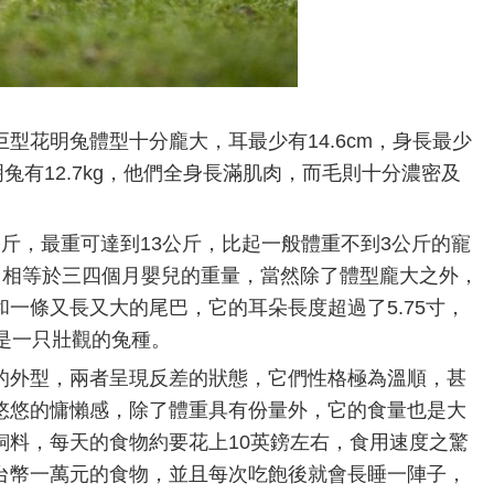
型花明兔體型十分龐大，耳最少有14.6cm，身長最少
明兔有12.7kg，他們全身長滿肌肉，而毛則十分濃密及
斤，最重可達到13公斤，比起一般體重不到3公斤的寵
，相等於三四個月嬰兒的重量，當然除了體型龐大之外，
一條又長又大的尾巴，它的耳朵長度超過了5.75寸，
是一只壯觀的兔種。
的外型，兩者呈現反差的狀態，它們性格極為溫順，甚
悠悠的慵懶感，除了體重具有份量外，它的食量也是大
飼料，每天的食物約要花上10英鎊左右，食用速度之驚
台幣一萬元的食物，並且每次吃飽後就會長睡一陣子，