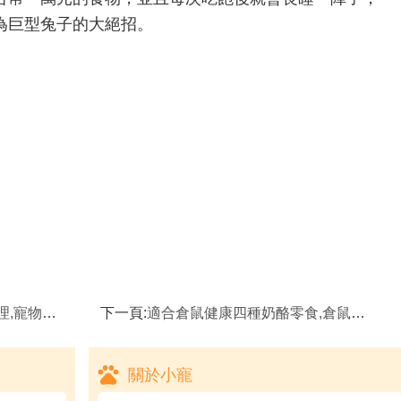
為巨型兔子的大絕招。
意的四大疾病
下一頁:
適合倉鼠健康四種奶酪零食,倉鼠的壽命
關於小寵