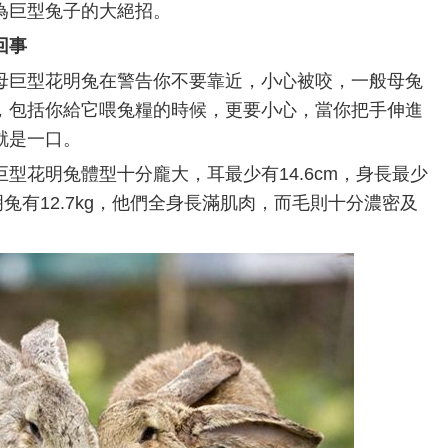
為巨型兔子的大絕招。
回事
母巨型花明兔在警告你不要靠近，小心被咬，一般母兔
，包括你給它喂兔糧的時候，更要小心，當你把手伸進
就是一口。
型花明兔體型十分龐大，耳最少有14.6cm，身長最少
明兔有12.7kg，他們全身長滿肌肉，而毛則十分濃密及