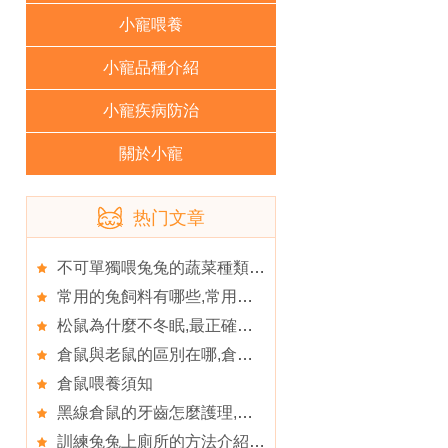
小寵喂養
小寵品種介紹
小寵疾病防治
關於小寵
热门文章
不可單獨喂兔兔的蔬菜種類,三種蔬菜是兔兔的禁忌
常用的兔飼料有哪些,常用的兔飼料有哪些可選擇
松鼠為什麼不冬眠,最正確的松鼠飼養方法
倉鼠與老鼠的區別在哪,倉鼠何時比較適合斷奶
倉鼠喂養須知
黑線倉鼠的牙齒怎麼護理,黑線倉鼠中暑怎麼辦
訓練兔兔上廁所的方法介紹,讓你的兔兔自己學會上廁所