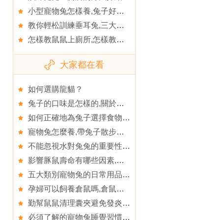
小型寵物兔怎樣養,兔子好不好養
教你輕松訓練垂耳兔,三大方法教你正確養垂耳兔
怎樣教鼠鼠上廁所,怎樣教鼠鼠上廁所要有技巧
大家都在看
如何選購龍貓？
兔子的口味是怎樣的,關於兔子的有用小妙方
如何正確地為兔子選擇食物,怎麼改善兔子不吃兔糧
寵物兔怎麼養,帶兔子散步要注意什麼呢
不能忽視水對兔兔的重要性,兔兔也需要剃毛嗎
影響豚鼠壽命有哪些因素,豚鼠多長時間能交配
五大類別寵物兔的日常用品,為寵物兔兔打造舒適的環境
孕婦可以飼養倉鼠嗎,倉鼠凍傷該怎麼護理
勤幫鼠鼠清理囊夾避免發炎,倉鼠
必須了解的寵物兔睡覺習慣,兔子