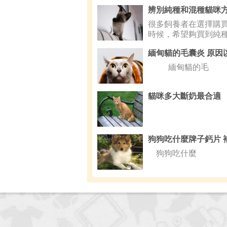
辨別純種和混種貓咪
很多飼養者在選擇購
時候，希望夠買到純
然後現在很
緬甸貓的毛
貓咪多大斷奶最合適
狗狗吃什麼