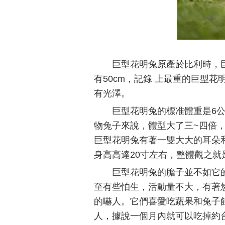
巨型花明兔原產於比利時，巨
有50cm，記錄 上最重的巨型花
有光澤。
巨型花明兔的標准體重是6公
物兔子來說，體型大了三~四倍
巨型花明兔有著一雙大大的耳朵和
身高高達20寸左右，整體觀之就
巨型花明兔的膽子並不如它
至有些怕生，活動量不大，有著
的嚇人。它們喜愛吃蔬果和兔子
人，據說一個月內就可以吃掉約