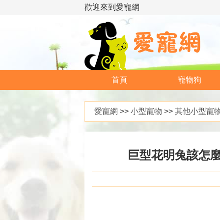
歡迎來到愛寵網
首頁
寵物狗
愛寵網
>>
小型寵物
>>
其他小型寵
巨型花明兔該怎麼