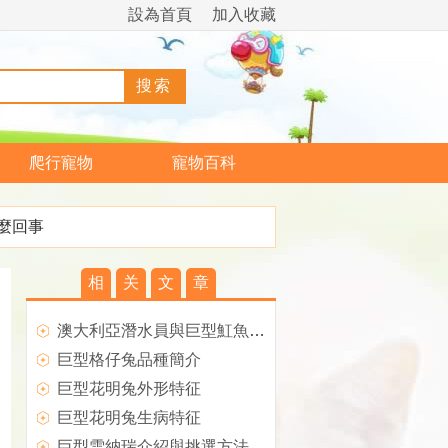
設為首頁
加入收藏
爬行寵物
寵物百科
麼回事
相
关
文
章
澳大利亞潛水員與巨型魟魚溫柔邂逅
巨型格仔兔品種簡介
巨型花明兔外形特征
巨型花明兔生病特征
巨型雪納瑞介紹與挑選方法