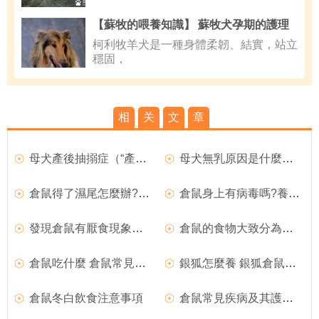
【蘇牧的喂養知識】 蘇牧犬孕期的護理
柯利牧羊犬是一種身體柔韌、結實，站立
穩固，
相
关
文
章
母犬產後抽搦症（“產後癫痫”）如何治療？
母犬無乳原因是什麼？母犬產後無奶如何治療？
倉鼠得了濕尾怎麼辦?倉鼠濕尾解決措施推薦
倉鼠身上有病毒嗎?養倉鼠的隱患介紹
發現倉鼠有厭食現象怎麼辦
倉鼠的食物大致分為四大類
倉鼠吃什麼 倉鼠常見的營養品
銀狐怎麼養 銀狐倉鼠怎麼選擇最佳配對
倉鼠冬白飲食注意事項
倉鼠常見疾病及其護理防治