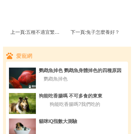
上一頁:
五種不適宜繁殖後代的兔子
下一頁:
兔子怎麼養好？
愛寵網
鹦鹉魚掉色 鹦鹉魚身體掉色的四種原因
鹦鹉魚掉色
狗能吃香腸嗎 不可多食的東東
狗能吃香腸嗎?我們吃的
貓咪IQ指數大測驗