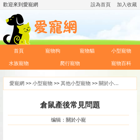
歡迎來到愛寵網
設為首頁
加入收藏
首頁
寵物狗
寵物貓
小型寵物
水族寵物
爬行寵物
寵物百科
愛寵網
>>
小型寵物
>>
其他小型寵物
>>
關於小寵
>> 倉
倉鼠產後常見問題
编辑：關於小寵