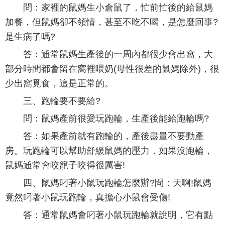
問：家裡的鼠媽生小倉鼠了，忙前忙後的給鼠媽
加餐，但鼠媽卻不領情，甚至不吃不喝，是怎麼回事?
是生病了嗎?
答：通常鼠媽生產後的一周內都很少會出窩，大
部分時間都會留在窩裡喂奶(母性很差的鼠媽除外)，很
少出窩覓食，這是正常的。
三、跑輪要不要給?
問：鼠媽產前很愛玩跑輪，生產後能給跑輪嗎?
答：如果產前就有跑輪的，產後盡量不要動產
房。玩跑輪可以幫助舒緩鼠媽的壓力，如果沒跑輪，
鼠媽通常會咬籠子咬得很厲害!
四、鼠媽叼著小鼠玩跑輪怎麼辦?問：天啊!鼠媽
竟然叼著小鼠玩跑輪，真擔心小鼠會受傷!
答：通常鼠媽會叼著小鼠玩跑輪就說明，它有點