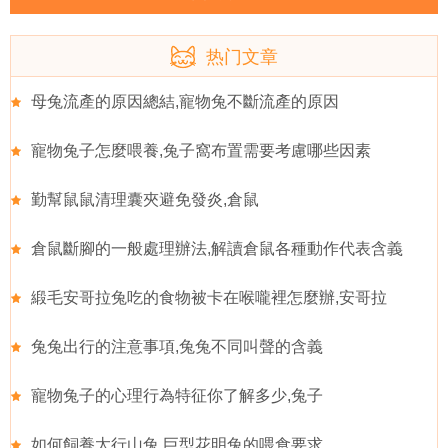
热门文章
母兔流產的原因總結,寵物兔不斷流產的原因
寵物兔子怎麼喂養,兔子窩布置需要考慮哪些因素
勤幫鼠鼠清理囊夾避免發炎,倉鼠
倉鼠斷腳的一般處理辦法,解讀倉鼠各種動作代表含義
緞毛安哥拉兔吃的食物被卡在喉嚨裡怎麼辦,安哥拉
兔兔出行的注意事項,兔兔不同叫聲的含義
寵物兔子的心理行為特征你了解多少,兔子
如何飼養太行山兔,巨型花明兔的喂食要求