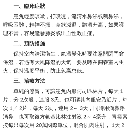
一、臨床症狀
患兔輕度咳嗽，打噴嚏，流清水鼻涕或稠鼻涕，
呼吸困難，精神不振，食欲減退，體溫升高，如果護
理不當，容易繼發肺炎或出血性敗血症。
二、預防措施
保持室內清潔衛生，氣溫變化時要注意關閉門窗
保溫，若遇有大風降溫的天氣，要及時在飼養室內生
火，保持溫度平衡，防止忽高忽低。
三、治療方法
單純的感冒，可讓患兔內服阿司匹林片，每天 1
片，分 2次服，連服 3天。也可讓其內服安乃近片，每
次 1／ 2片，每天 2次，連用 2～ 3天，同時用滴鼻淨
滴鼻。也可取復方氨基比林注射液 2～ 4毫升，青霉素
按每只每次用 20萬國際單位，混合肌肉注射， 1天 2