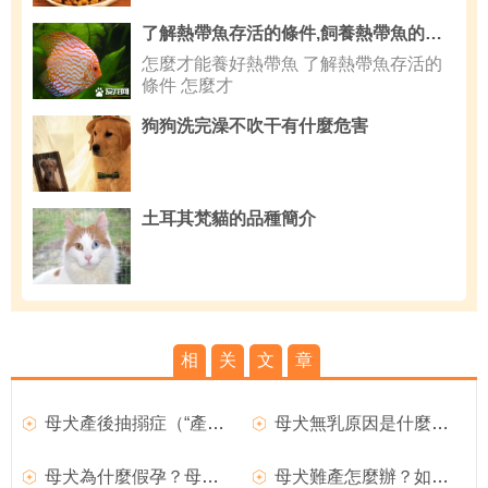
了解熱帶魚存活的條件,飼養熱帶魚的五個基本要點
怎麼才能養好熱帶魚 了解熱帶魚存活的
條件 怎麼才
狗狗洗完澡不吹干有什麼危害
土耳其梵貓的品種簡介
相
关
文
章
母犬產後抽搦症（“產後癫痫”）如何治療？
母犬無乳原因是什麼？母犬產後無奶如何治療？
母犬為什麼假孕？母犬假孕如何預防？
母犬難產怎麼辦？如何處理難產的狗狗？