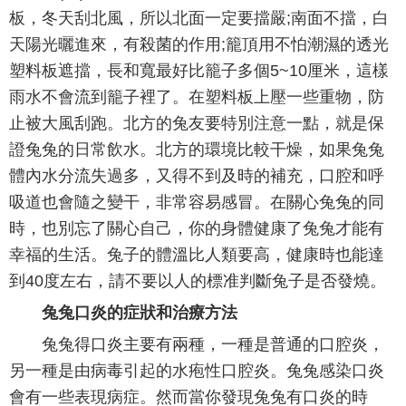
板，冬天刮北風，所以北面一定要擋嚴;南面不擋，白
天陽光曬進來，有殺菌的作用;籠頂用不怕潮濕的透光
塑料板遮擋，長和寬最好比籠子多個5~10厘米，這樣
雨水不會流到籠子裡了。在塑料板上壓一些重物，防
止被大風刮跑。北方的兔友要特別注意一點，就是保
證兔兔的日常飲水。北方的環境比較干燥，如果兔兔
體內水分流失過多，又得不到及時的補充，口腔和呼
吸道也會隨之變干，非常容易感冒。在關心兔兔的同
時，也別忘了關心自己，你的身體健康了兔兔才能有
幸福的生活。兔子的體溫比人類要高，健康時也能達
到40度左右，請不要以人的標准判斷兔子是否發燒。
兔兔口炎的症狀和治療方法
兔兔得口炎主要有兩種，一種是普通的口腔炎，
另一種是由病毒引起的水疱性口腔炎。兔兔感染口炎
會有一些表現病症。然而當你發現兔兔有口炎的時