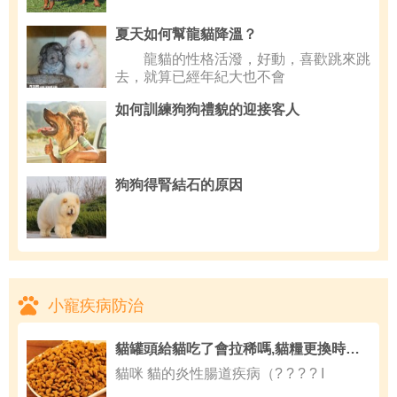
夏天如何幫龍貓降溫？
龍貓的性格活潑，好動，喜歡跳來跳
去，就算已經年紀大也不會
如何訓練狗狗禮貌的迎接客人
狗狗得腎結石的原因
小寵疾病防治
貓罐頭給貓吃了會拉稀嗎,貓糧更換時要注意什麼
貓咪 貓的炎性腸道疾病（? ? ? ? I