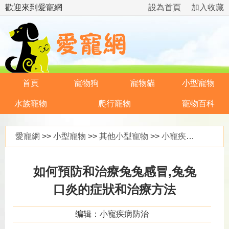
歡迎來到愛寵網
設為首頁
加入收藏
首頁
寵物狗
寵物貓
小型寵物
水族寵物
爬行寵物
寵物百科
愛寵網
>>
小型寵物
>>
其他小型寵物
>>
小寵疾病防治
>>
如何預防和治療兔兔感冒,兔兔
口炎的症狀和治療方法
编辑：小寵疾病防治