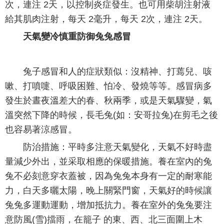
次，連注 2天，以控制炎症發生。也可用柴胡注射液
給其肌肉注射，每天 2毫升，每天 2次，連注 2天。
天氣變冷慎重防御兔兔感冒
兔子感冒和人的症狀類似：沒精神、打蔫兒、咳
嗽、打噴嚏、呼吸困難、怕冷、發燒等等。感冒病多
發生於晝夜溫差大的春、秋兩季，或是天氣驟變，氣
溫突然下降的時候，長毛兔(如：安哥拉兔)在剪毛之後
也容易著涼感冒。
防治措施：平時多注意天氣變化，天氣不好時盡
量減少外出，並采取相應的保暖措施。養在室內的兔
兔不必刻意穿衣蓋被，因為兔兔本身有一定的耐寒能
力，白天多曬太陽，晚上關緊門窗，天氣好的時候讓
兔兔多運動運動，增加抵抗力。養在室外的兔兔要注
意防風(雪)擋雨，在籠子 的東、西、北三面圍上木