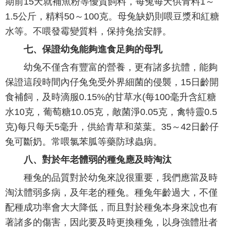
期前15天就補魚粉等優質飼料，每兔每天供青料1～
1.5公斤，精料50～100克。母兔缺奶則喂豆漿和紅糖
水等。不喂發霉變質料，保持兔捨安靜。
七、保證幼兔能夠進食足夠的母乳
幼兔不僅含有豐富的營養，更有諸多抗體，能夠
保證這段時間內仔兔免受外界細菌的侵襲，15日齡開
食補飼，及時滴服0.15%的甘草水(每100毫升含紅糖
水10克，葡萄糖10.05克，敵菌淨0.05克，禽特靈0.5
克)每只每天5毫升，供給青草和菜葉。35～42日齡仔
兔可斷奶。常喂氯苯胍等藥防球蟲病。
八、對於年老體弱的種兔應及時淘汰
種兔的品質對於幼兔來說很重要，我們應當及時
淘汰體弱多病，及年老的種兔。種兔年齡過大，不僅
配種成功率會大大降低，而且對於種兔本身來說也有
著諸多的傷害，因此要及時更換種兔，以身強體壯者