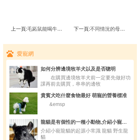
上一頁:
毛跖鼠能喝牛奶嗎,毛跖鼠好動易受傷怎麼辦
下一頁:
不同情況的母兔如何催乳,母兔假孕怎麼辦
愛寵網
如何分辨邊境牧羊犬以及是否聰明
在購買邊境牧羊犬前一定要先做好功
課再前去購買，串串的邊牧
貴賓犬吃什麼食物最好 萌寵的營養標准
&emsp
龍貓是有個性的一種小動物,介紹小寵龍貓的起源小常識
介紹小寵龍貓的起源小常識 龍貓 野生龍
貓