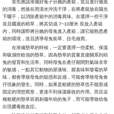
首先應該准備好兔子分娩的產箱，並且進行徹底
的消毒，然後在用清水沖洗干淨，在將產箱放在陽光
下曬干，以消除產箱中的消毒異味。在選擇一些干淨
並且曬過的稻草，將其切成 7~10厘米 長放入產箱
內，同時讓即將分娩的母兔進入產箱，讓它能熟悉產
箱的環境，並且誘導母兔銜草、拉毛做窩。
在准備墊草的時候，一定要選擇一些柔軟、保溫
和吸濕性較強的墊草。因為墊草的質量直接關系到幼
兔的發育和生活率。同時母兔在產仔期間對氣味非常
的敏感，一點其它動物的尿液味、腥臭味和發霉的草
味，都會導致母兔的疑惑和反感，可能會導致母兔食
仔現象的發生。同時，如果是粗硬的墊草也不能形成
固定的理想窩形，更達不到保溫吸收的作用。而且這
種粗硬的墊草容易刺傷年幼的兔子，而可能導致幼兔
出現膿毒敗血症。