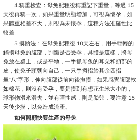
4.稱重檢查：母兔配種後稱重記下重量，等過 15
天後再稱一次，如果重量明顯增加，可視為懷孕，如
果體重相差不大，則視為未懷孕，這種方法准確性比
較差。
5.摸胎法：在母兔配種後 10天左右，用手輕輕的
觸摸母兔的腹部，判斷是否受孕，具體是這樣，將母
兔放在桌上，或是平地，一手抓母兔的耳朵和頸部的
皮，使兔子頭朝向自己，一只手拇指於其余四指
呈“八”字形，伸向腹部從前向後撫摸，如果感覺腹部軟
如棉花，則沒有受孕，要是摸到有想花生米大小的，
球形物滑來滑去，並有彈性感，則是胎兒，要注意 15
天後少摸，以免造成流產。
如何照顧快要生產的母兔