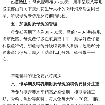
2.摸胎法：
母兔配種後8～10天，用手呈現八字形
從腹部由前向下摸到花生米大小的肉球滑來滑去則已
孕。發現母兔未孕應及時催情配種。
五、加強對於母兔的管理
母兔妊娠期平均為30～31天。產前7～8小時拉毛
銜草做窩。母兔產仔多在凌晨或中午，應做好產仔箱
和接產准備。初產母兔分娩時要專人看護，超過60分
鐘未產出仔兔，應人工助產以利分娩，確保母子平
安。
年老體弱的種兔要及時淘汰
六、懷孕期及哺乳期對於母兔的喂食要格外注重
孕兔前期營養水平稍高於空懷期；後期增補豆
類、骨粉，魚粉等飼料，每只兔每天50～70克。哺乳