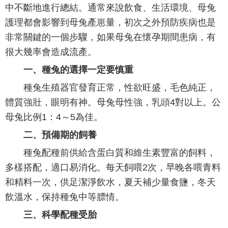
中不斷地進行總結。通常來說飲食、生活環境、母兔
護理都會影響到母兔產崽量，初次之外預防疾病也是
非常關鍵的一個步驟，如果母兔在懷孕期間患病，有
很大幾率會造成流產。
一、種兔的選擇一定要慎重
種兔生殖器官發育正常，性欲旺盛，毛色純正，
體質強壯，眼明有神。母兔母性強，乳頭4對以上。公
母兔比例1：4～5為佳。
二、預備期的飼養
種兔配種前供給含蛋白質和維生素豐富的飼料，
多樣搭配，適口易消化。每天飼喂2次，早晚各喂青料
和精料一次，供足潔淨飲水，夏天補少量食鹽，冬天
飲溫水，保持種兔中等膘情。
三、科學配種受胎