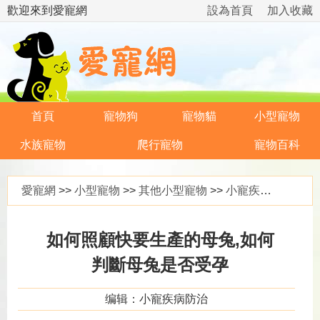
歡迎來到愛寵網
設為首頁
加入收藏
首頁
寵物狗
寵物貓
小型寵物
水族寵物
爬行寵物
寵物百科
愛寵網
>>
小型寵物
>>
其他小型寵物
>>
小寵疾病防治
>>
如何照顧快要生產的母兔,如何
判斷母兔是否受孕
编辑：小寵疾病防治