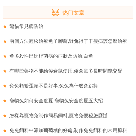
热门文章
龍貓常見病防治
兩個方法輕松治療兔子腳癬,野兔得了干瘦病該怎麼治療
兔多殺性巴氏桿菌病的症狀及防治,白兔
有哪些藥物不能給倭倉鼠使用,倭倉鼠多長時間能交配
兔兔頻繁歪頭不是好事,兔兔為什麼會跳舞
寵物兔如何安全度夏,寵物兔安全度夏五大招
怎樣為寵物兔制作簡易飼料,寵物兔便秘怎麼辦
兔兔飼料中添加葡萄糖的好處,制作兔兔飼料的常用原料