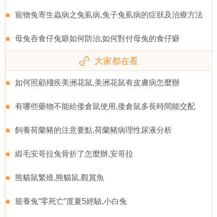
寵物兔寄生蟲病之兔虱病,兔子兔虱病的症狀及治療方法
母兔吞食仔兔癖如何防治,如何對付母兔的食仔癖
大家都在看
如何照顧殘疾美洲花鼠,美洲花鼠有皮膚病怎麼辦
有哪些藥物不能給倭倉鼠使用,倭倉鼠多長時間能交配
飼養荷蘭豬的注意要點,荷蘭豬病理性尿液分析
緞毛安哥拉兔骨折了怎麼辦,安哥拉
熊貓鼠繁殖,熊貓鼠,觀賞魚
籠養兔“零死亡”度夏5經驗,小白兔