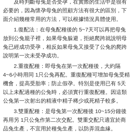
及時判斷母兔是否受孕，在實際的生活中是很有
必要的，因為懷孕母兔的照顧方法有很大的區別，下
面介紹幾種常用的方法，可以根據情況具體使用。
1.復配法：在母兔配種後的 5~7天可以再把母兔
放到公兔籠子裡，如果母兔躲避，拒絕爬跨就說明母
兔已經成功受孕，相反如果母兔又接受了公兔的爬跨
說明第一次未受孕成功。
2.重復配種：即母兔在第一次配種後，大約隔
4~6小時用同 1只公兔再配。重復配種可增加母兔受精
機會，提高受胎率；防止假孕。特別是使用已有 5天
以上未配過種的公兔時，必須實行重復配種。因這類
公兔第一次射出的精液中精子稀少或死精子較多。
3.雙重配種：是母兔第一次配種後 10~15分鐘後
再用另 1只公兔作第二次交配。雙重交配只適宜於商
品兔生產，不宜用於種兔生產，以防弄混血緣。