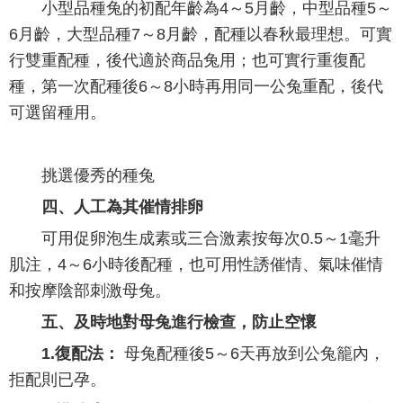
小型品種兔的初配年齡為4～5月齡，中型品種5～
6月齡，大型品種7～8月齡，配種以春秋最理想。可實
行雙重配種，後代適於商品兔用；也可實行重復配
種，第一次配種後6～8小時再用同一公兔重配，後代
可選留種用。
挑選優秀的種兔
四、人工為其催情排卵
可用促卵泡生成素或三合激素按每次0.5～1毫升
肌注，4～6小時後配種，也可用性誘催情、氣味催情
和按摩陰部刺激母兔。
五、及時地對母兔進行檢查，防止空懷
1.復配法：
母兔配種後5～6天再放到公兔籠內，
拒配則已孕。