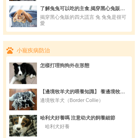
了解兔兔可以吃的主食,揭穿黑心兔販的四大謊言
揭穿黑心兔販的四大謊言 兔 兔兔是很可
愛
小寵疾病防治
怎樣打理狗狗外在形態
【邊境牧羊犬的喂養知識】 養邊境牧羊犬的條件
邊境牧羊犬（Border Collie）
哈利犬好養嗎 注意幼犬的飼養細節
哈利犬好養